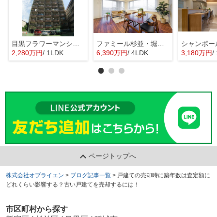
目黒フラワーマンション 11階部分
ファミール杉並・堀ノ内ガーデンテラス
2,280万円
/ 1LDK
6,390万円
/ 4LDK
3,180万円
/ 
ページトップへ
株式会社オブライエン
>
ブログ記事一覧
>
戸建ての売却時に築年数は査定額に
どれくらい影響する？古い戸建てを売却するには！
市区町村から探す