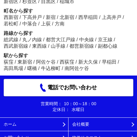
新宿区
/
杉並区
/
目黒区
/
稲城市
町名から探す
西新宿
/
下高井戸
/
新宿
/
北新宿
/
西早稲田
/
上高井戸
/
若松町
/
中落合
/
上荻
/
方南
路線から探す
総武線
/
丸ノ内線
/
都営大江戸線
/
中央線
/
京王線
/
西武新宿線
/
東西線
/
山手線
/
都営新宿線
/
副都心線
駅から探す
荻窪
/
東新宿
/
阿佐ケ谷
/
西荻窪
/
新大久保
/
早稲田
/
高田馬場
/
曙橋
/
牛込柳町
/
南阿佐ケ谷
電話でお問い合わせ
営業時間：
10：00～18：00
定休日：
水曜日
ホーム
会社概要