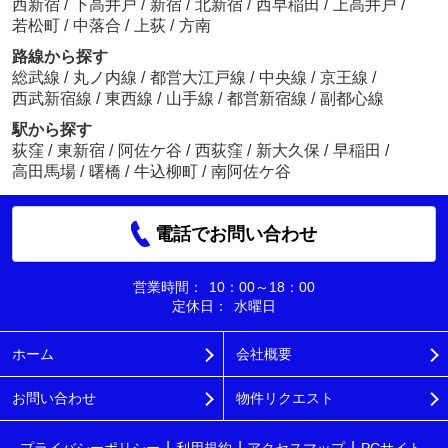
西新宿
/
下高井戸
/
新宿
/
北新宿
/
西早稲田
/
上高井戸
/
若松町
/
中落合
/
上荻
/
方南
路線から探す
総武線
/
丸ノ内線
/
都営大江戸線
/
中央線
/
京王線
/
西武新宿線
/
東西線
/
山手線
/
都営新宿線
/
副都心線
駅から探す
荻窪
/
東新宿
/
阿佐ケ谷
/
西荻窪
/
新大久保
/
早稲田
/
高田馬場
/
曙橋
/
牛込柳町
/
南阿佐ケ谷
電話でお問い合わせ
営業時間：
10：00～18：00
定休日：
水曜日
ホーム
会社概要
お問い合わせ
物件リクエスト
プライバシーポリシー
利用規約
アクセスマップ
PCサイト