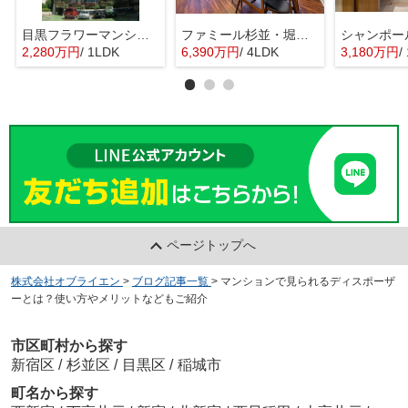
目黒フラワーマンション 11階部分
ファミール杉並・堀ノ内ガーデンテラス
2,280万円
/ 1LDK
6,390万円
/ 4LDK
3,180万円
/ 
ページトップへ
株式会社オブライエン
>
ブログ記事一覧
>
マンションで見られるディスポーザ
ーとは？使い方やメリットなどもご紹介
市区町村から探す
新宿区
/
杉並区
/
目黒区
/
稲城市
町名から探す