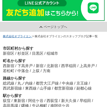
ページトップへ
株式会社オブライエン
>
株式会社オブライエンのスタッフブログ記事一覧
市区町村から探す
新宿区
/
杉並区
/
目黒区
/
稲城市
町名から探す
西新宿
/
下高井戸
/
新宿
/
北新宿
/
西早稲田
/
上高井戸
/
若松町
/
中落合
/
上荻
/
方南
路線から探す
総武線
/
丸ノ内線
/
都営大江戸線
/
中央線
/
京王線
/
西武新宿線
/
東西線
/
山手線
/
都営新宿線
/
副都心線
駅から探す
荻窪
/
東新宿
/
阿佐ケ谷
/
西荻窪
/
新大久保
/
早稲田
/
高田馬場
/
曙橋
/
牛込柳町
/
南阿佐ケ谷