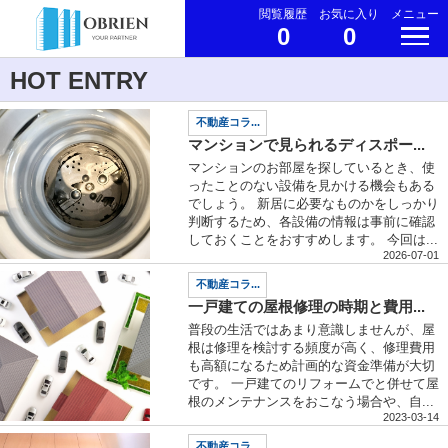
閲覧履歴
お気に入り
メニュー
0
0
HOT ENTRY
不動産コラ...
マンションで見られるディスポー...
マンションのお部屋を探しているとき、使
ったことのない設備を見かける機会もある
でしょう。 新居に必要なものかをしっかり
判断するため、各設備の情報は事前に確認
しておくことをおすすめします。 今回は...
2026-07-01
不動産コラ...
一戸建ての屋根修理の時期と費用...
普段の生活ではあまり意識しませんが、屋
根は修理を検討する頻度が高く、修理費用
も高額になるため計画的な資金準備が大切
です。 一戸建てのリフォームでと併せて屋
根のメンテナンスをおこなう場合や、自...
2023-03-14
不動産コラ...