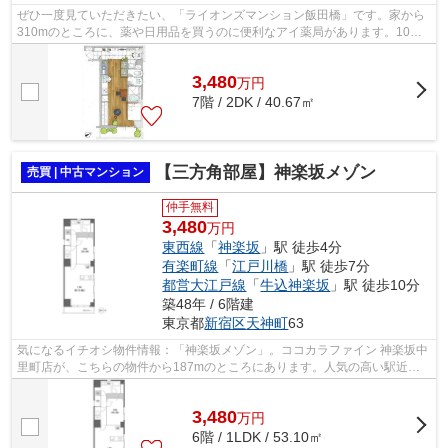
ぜひ一度見ていただきたい、「ライオンズマンション飯田橋」です。家から
310mのところに、薬や日用品を買うのに便利なアイ薬局があります。10階
建ての物件で周辺環境も良いです。個性...
3,480
万
円
7階 / 2DK / 40.67㎡
【三方角部屋】神楽坂メゾン
売買 | 中古マンション
仲手無料
3,480
万円
東西線
「
神楽坂
」駅 徒歩4分
有楽町線
「
江戸川橋
」駅 徒歩7分
都営大江戸線
「
牛込神楽坂
」駅 徒歩10分
築48年 / 6階建
東京都
新宿区
天神町
63
気になるイチオシ物件情報：「神楽坂メゾン」。ココカラファイン 神楽坂中
里町店が、こちらの物件から187mのところにあります。人気の高い駅近物
件で、駅から徒歩4分の所に位置してい...
3,480
万
円
6階 / 1LDK / 53.10㎡