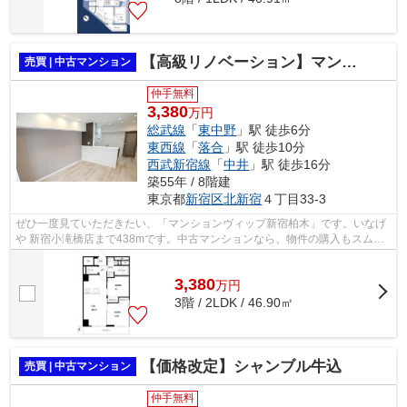
【高級リノベーション】マンションヴィップ新宿柏木
売買 | 中古マンション
仲手無料
3,380
万円
総武線
「
東中野
」駅 徒歩6分
東西線
「
落合
」駅 徒歩10分
西武新宿線
「
中井
」駅 徒歩16分
築55年 / 8階建
東京都
新宿区
北新宿
４丁目33-3
ぜひ一度見ていただきたい、「マンションヴィップ新宿柏木」です。いなげ
や 新宿小滝橋店まで438mです。中古マンションなら、物件の購入もスムー
ズです。お体が不自由な方でも、エレベ...
3,380
万
円
3階 / 2LDK / 46.90㎡
【価格改定】シャンブル牛込
売買 | 中古マンション
仲手無料