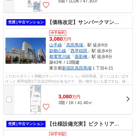
5階 / 1LDK / 47.30㎡
【価格改定】サンパークマンション高田馬場 ３階
売買 | 中古マンション
仲手無料
3,080
万円
山手線
「
高田馬場
」駅 徒歩9分
副都心線
「
西早稲田
」駅 徒歩4分
都電荒川線
「
面影橋
」駅 徒歩8分
築43年 / 13階建
東京都
新宿区
高田馬場
１丁目4-21
こだわりポイント満載のサンパークマンション高田馬場。近くにはまいばす
けっと 西早稲田3丁目店(265m)があるので、買い物するにも楽ですね。綺麗
に整備された中古マンションで清潔感...
3,080
万
円
3階 / 1K / 41.40㎡
【仕様設備充実】ビクトリアハイム早稲田
売買 | 中古マンション
仲手半額