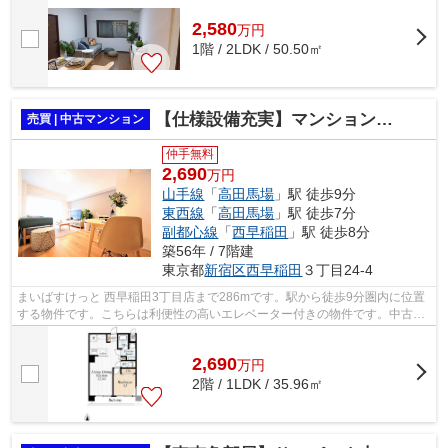
2,580
万
円
1階 / 2LDK / 50.50㎡
【仕様設備充実】マンション高田馬場
売買 | 中古マンション
仲手無料
2,690
万円
山手線
「
高田馬場
」駅 徒歩9分
東西線
「
高田馬場
」駅 徒歩7分
副都心線
「
西早稲田
」駅 徒歩8分
築56年 / 7階建
東京都
新宿区
西早稲田
３丁目24-4
まいばすけっと 西早稲田3丁目店まで286mです。駅から徒歩9分圏内に位置
する物件です。こちらは利便性の高いエレベーター付きの物件です。中古マ
ンションなら周りにどのような人が住ん...
2,690
万
円
2階 / 1LDK / 35.96㎡