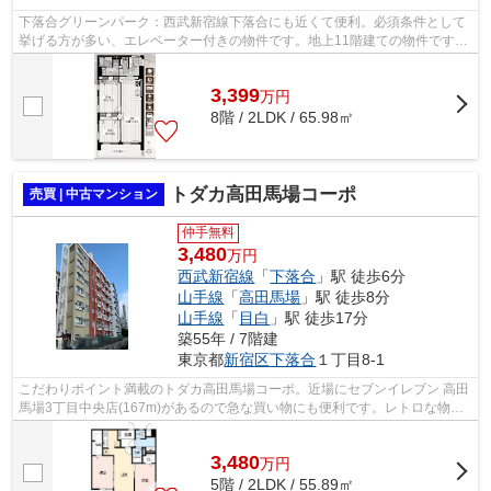
下落合グリーンパーク：西武新宿線下落合にも近くて便利。必須条件として
挙げる方が多い、エレベーター付きの物件です。地上11階建ての物件です。
多くの方に好評な、清潔感のある室内...
3,399
万
円
8階 / 2LDK / 65.98㎡
トダカ高田馬場コーポ
売買 | 中古マンション
仲手無料
3,480
万円
西武新宿線
「
下落合
」駅 徒歩6分
山手線
「
高田馬場
」駅 徒歩8分
山手線
「
目白
」駅 徒歩17分
築55年 / 7階建
東京都
新宿区
下落合
１丁目8-1
こだわりポイント満載のトダカ高田馬場コーポ。近場にセブンイレブン 高田
馬場3丁目中央店(167m)があるので急な買い物にも便利です。レトロな物件
なら、見渡せばそこに懐かしさを感じ...
3,480
万
円
5階 / 2LDK / 55.89㎡