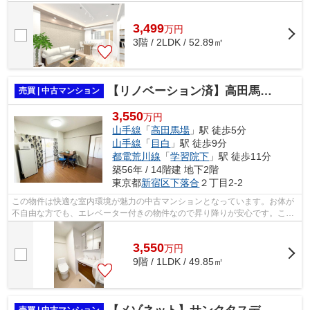
活を送りましょう。パーキングスペー...
3,499
万
円
3階 / 2LDK / 52.89㎡
【リノベーション済】高田馬場住宅
売買 | 中古マンション
3,550
万円
山手線
「
高田馬場
」駅 徒歩5分
山手線
「
目白
」駅 徒歩9分
都電荒川線
「
学習院下
」駅 徒歩11分
築56年 / 14階建 地下2階
東京都
新宿区
下落合
２丁目2-2
この物件は快適な室内環境が魅力の中古マンションとなっています。お体が
不自由な方でも、エレベーター付きの物件なので昇り降りが安心です。こち
らは14階建ての物件です。徒歩5分で駅...
3,550
万
円
9階 / 1LDK / 49.85㎡
売買 | 中古マンション