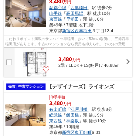
3,480
万円
副都心線
「
西早稲田
」駅 徒歩7分
山手線
「
高田馬場
」駅 徒歩10分
東西線
「
早稲田
」駅 徒歩8分
築49年 / 7階建 地下1階
東京都
新宿区
西早稲田
３丁目12-4
こだわりポイント満載のサンハイツ早稲田。歩いて53mの場所に、三徳西早
稲田店があります。中古のマンションなら費用も抑えられ、その分の費用を
他に充てることが出来ます。上階の方も...
3,480
万
円
2階 / 1LDK＋1S(納戸) / 46.88㎡
【デザイナーズ】ライオンズマンション飯田橋
売買 | 中古マンション
仲手半額
3,480
万円
有楽町線
「
江戸川橋
」駅 徒歩8分
総武線
「
飯田橋
」駅 徒歩9分
東西線
「
神楽坂
」駅 徒歩10分
築45年 / 10階建
東京都
新宿区
東五軒町
6-31