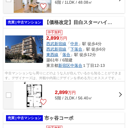
6階 / 1LDK / 48.08㎡
【価格改定】目白スターハイツ 503
売買 | 中古マンション
仲手無料
2,899
万円
西武新宿線
「
中井
」駅 徒歩4分
西武新宿線
「
下落合
」駅 徒歩6分
東西線
「
落合
」駅 徒歩12分
築61年 / 6階建
東京都
新宿区
中落合
１丁目12-13
中古マンションなら周りにどのような人が住んでいるかも知ることができま
す。デザイナーズは、外観や内装にデザインを求める方にオススメです。少
し喧騒を離れていて駅から徒歩4分とい...
2,899
万
円
5階 / 2LDK / 56.40㎡
市ヶ谷コーポ
売買 | 中古マンション
仲手無料