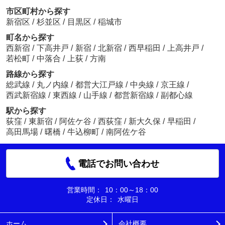
市区町村から探す
新宿区
/
杉並区
/
目黒区
/
稲城市
町名から探す
西新宿
/
下高井戸
/
新宿
/
北新宿
/
西早稲田
/
上高井戸
/
若松町
/
中落合
/
上荻
/
方南
路線から探す
総武線
/
丸ノ内線
/
都営大江戸線
/
中央線
/
京王線
/
西武新宿線
/
東西線
/
山手線
/
都営新宿線
/
副都心線
駅から探す
荻窪
/
東新宿
/
阿佐ケ谷
/
西荻窪
/
新大久保
/
早稲田
/
高田馬場
/
曙橋
/
牛込柳町
/
南阿佐ケ谷
電話でお問い合わせ
営業時間：
10：00～18：00
定休日：
水曜日
ホーム
会社概要