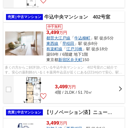
牛込中央マンション 402号室
売買 | 中古マンション
仲手無料
3,499
万円
都営大江戸線
「
牛込柳町
」駅 徒歩5分
東西線
「
早稲田
」駅 徒歩8分
有楽町線
「
江戸川橋
」駅 徒歩18分
築59年 / 6階建 地下1階
東京都
新宿区
弁天町
150
多くの方からご好評頂いている牛込中央マンション 402号室のご紹介で
す。安心の薬剤師がいるミキ薬局牛込店が近くにある(221m)ので安心。駅か
ら徒歩5分ですので、朝食をゆっくり食べ...
3,499
万
円
4階 / 2LDK / 51.70㎡
【リノベーション済】ニューハイム早稲田
売買 | 中古マンション
3,499
万円