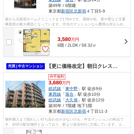
築49年 / 6階建
東京都
新宿区
北新宿
４丁目5-9
家から北新宿ホームクリニックまで178mです。屋根や柱、梁や壁など主要
構造部が耐火構造となっています。中古のマンションなら費用も抑えられ、
その分の費用を他に充てることが出来ま...
3,580
万
円
6階 / 2LDK / 58.32㎡
【更に価格改定】朝日クレス・パリオ新宿 2階部分
売買 | 中古マンション
仲手無料
3,680
万円
総武線
「
東中野
」駅 徒歩9分
東西線
「
落合
」駅 徒歩10分
総武線
「
大久保
」駅 徒歩12分
築30年 / 7階建 地下1階
東京都
新宿区
北新宿
４丁目11-3
物件購入まで煩わしい打ち合わせが少ないのも、中古マンションの利点で
す。好評の駅近物件となっており、駅より徒歩9分に立地しています。エレ
ベーター付きの物件はもはやマストな条件...