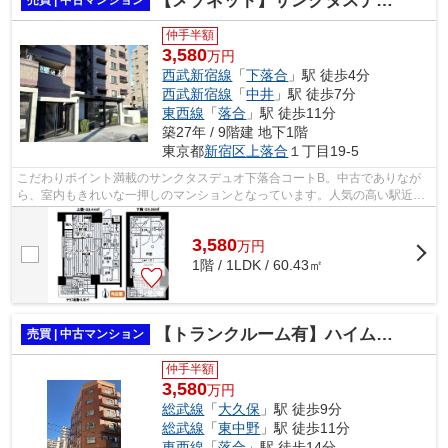
【メゾネット】サンクタスデュオ下落合コートB
仲手半額
3,580
万円
西武新宿線
「
下落合
」駅 徒歩4分
西武新宿線
「
中井
」駅 徒歩7分
東西線
「
落合
」駅 徒歩11分
築27年 / 9階建 地下1階
東京都
新宿区
上落合
１丁目19-5
こだわりポイント満載のサンクタスデュオ下落合コートB。中古でありなが
ら、室内もきれいな一押しのマンションとなっています。人気の高い駅近物
件で、駅から徒歩4分の所に位置してい...
3,580
万
円
1階 / 1LDK / 60.43㎡
【トランクルーム有】ハイムトーシン
売買 | 中古マンション
仲手半額
3,580
万円
総武線
「
大久保
」駅 徒歩9分
総武線
「
東中野
」駅 徒歩11分
東西線
「
落合
」駅 徒歩14分