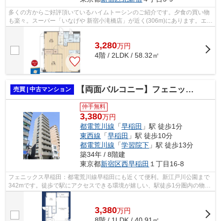
多くの方からご好評頂いているハイムトーシンのご紹介です。夕食の買い物
も楽々。スーパー「いなげや 新宿小滝橋店」が近く(306m)にあります。エレ
ベーターのある物件となっています。...
3,280
万
円
4階 / 2LDK / 58.32㎡
【両面バルコニー】フェニックス早稲田
売買 | 中古マンション
仲手無料
3,380
万円
都電荒川線
「
早稲田
」駅 徒歩1分
東西線
「
早稲田
」駅 徒歩10分
都電荒川線
「
学習院下
」駅 徒歩13分
築34年 / 8階建
東京都
新宿区
西早稲田
１丁目16-8
フェニックス早稲田：都電荒川線早稲田にも近くて便利。新江戸川公園まで
342mです。徒歩で駅にアクセスできる環境が嬉しい、駅徒歩1分圏内の物件
です。中古のマンションなら費用も抑え...
3,380
万
円
8階 / 1LDK / 40.91㎡