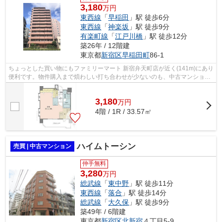
3,180
万円
東西線
「
早稲田
」駅 徒歩6分
東西線
「
神楽坂
」駅 徒歩9分
有楽町線
「
江戸川橋
」駅 徒歩12分
築26年 / 12階建
東京都
新宿区
早稲田町
86-1
ちょっとした買い物にもファミリーマート 新宿弁天町店が近く(141m)にあり
便利です。物件購入まで煩わしい打ち合わせが少ないのも、中古マンション
の利点です。12階建ての建物なら日当...
3,180
万
円
4階 / 1R / 33.57㎡
ハイムトーシン
売買 | 中古マンション
仲手無料
3,280
万円
総武線
「
東中野
」駅 徒歩11分
東西線
「
落合
」駅 徒歩14分
総武線
「
大久保
」駅 徒歩9分
築49年 / 6階建
東京都
新宿区
北新宿
４丁目5-9