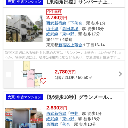
【東南角部屋】サンパーナ上落合
売買 | 中古マンション
仲手無料
2,780
万円
西武新宿線
「
下落合
」駅 徒歩1分
山手線
「
高田馬場
」駅 徒歩16分
総武線
「
東中野
」駅 徒歩17分
築44年 / 4階建
東京都
新宿区
上落合
１丁目16-14
新宿区周辺にある物件をお求めの方は「サンパーナ上落合」はいかがでしょ
うか。物件周辺には、徒歩1分圏内に駅などもあり、交通環境も快適です。
綺麗に整備された中古マンションで清潔...
2,780
万
円
1階 / 2LDK / 50.50㎡
【駅徒歩10秒】グランメール中井
売買 | 中古マンション
2,830
万円
西武新宿線
「
中井
」駅 徒歩1分
総武線
「
東中野
」駅 徒歩18分
東西線
「
落合
」駅 徒歩10分