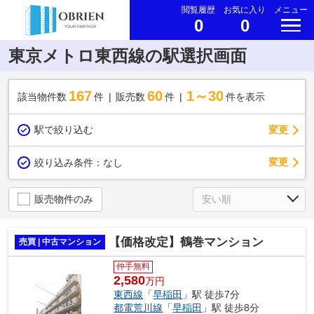
閲覧履歴
お気に入り
メニュー
0
0
東京メトロ東西線の駅選択画面
167
60
1～30
該当物件数
件
販売数
件
件を表示
駅で絞り込む
変更
変更
絞り込み条件：
なし
販売物件のみ
【価格改定】鶴巻マンション
売買 | 中古マンション
仲手無料
2,580
万円
東西線
「
早稲田
」駅 徒歩7分
都電荒川線
「
早稲田
」駅 徒歩8分