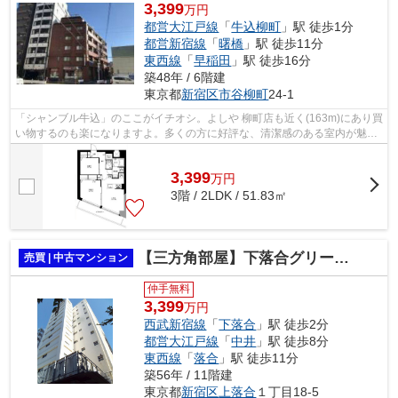
3,399
万円
都営大江戸線
「
牛込柳町
」駅 徒歩1分
都営新宿線
「
曙橋
」駅 徒歩11分
東西線
「
早稲田
」駅 徒歩16分
築48年 / 6階建
東京都
新宿区
市谷柳町
24-1
「シャンブル牛込」のここがイチオシ。よしや 柳町店も近く(163m)にあり買
い物するのも楽になりますよ。多くの方に好評な、清潔感のある室内が魅力
の中古マンションです。大きな荷物も...
3,399
万
円
3階 / 2LDK / 51.83㎡
【三方角部屋】下落合グリーンパーク
売買 | 中古マンション
仲手無料
3,399
万円
西武新宿線
「
下落合
」駅 徒歩2分
都営大江戸線
「
中井
」駅 徒歩8分
東西線
「
落合
」駅 徒歩11分
築56年 / 11階建
東京都
新宿区
上落合
１丁目18-5