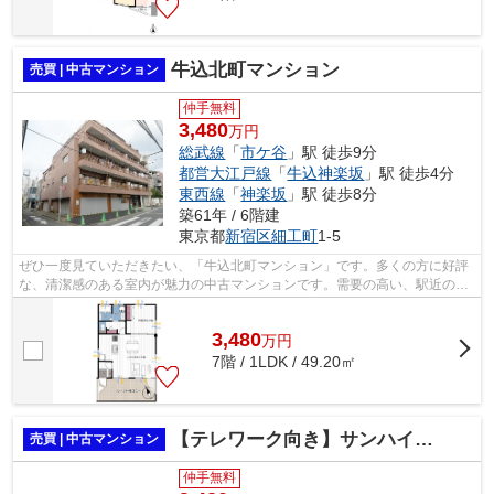
牛込北町マンション
売買 | 中古マンション
仲手無料
3,480
万円
総武線
「
市ケ谷
」駅 徒歩9分
都営大江戸線
「
牛込神楽坂
」駅 徒歩4分
東西線
「
神楽坂
」駅 徒歩8分
築61年 / 6階建
東京都
新宿区
細工町
1-5
ぜひ一度見ていただきたい、「牛込北町マンション」です。多くの方に好評
な、清潔感のある室内が魅力の中古マンションです。需要の高い、駅近の物
件となっており、徒歩9分となっていま...
3,480
万
円
7階 / 1LDK / 49.20㎡
【テレワーク向き】サンハイツ早稲田
売買 | 中古マンション
仲手無料