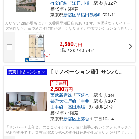
有楽町線
「
江戸川橋
」駅 徒歩12分
築49年 / 6階建
東京都
新宿区
早稲田鶴巻町
561-11
歩いて342mの場所にアリス薬局早稲田店もあります。お洒落なデザイナー
ズ物件なら、家で過ごす時間が楽しくなります。中古マンションなら周りに
どのような人が住んでいるかも知ること...
2,580
万
円
1階 / 2K / 43.74㎡
【リノベーション済】サンパーナ上落合
売買 | 中古マンション
仲手無料
2,580
万円
西武新宿線
「
下落合
」駅 徒歩1分
都営大江戸線
「
中井
」駅 徒歩10分
山手線
「
高田馬場
」駅 徒歩14分
築44年 / 4階建
東京都
新宿区
上落合
１丁目16-14
「サンパーナ上落合」のここがイチオシ。使い勝手が良いシステムキッチン
がある物件です。専有面積50.5平米の物件は住み心地が良いと評判です。バ
ルコニーの広さが2.2㎡の物件です。新...