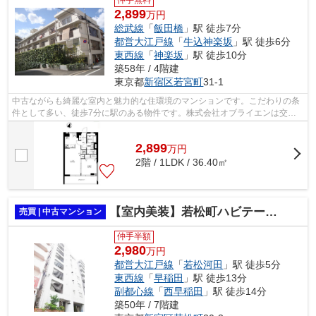
2,899
万円
総武線
「
飯田橋
」駅 徒歩7分
都営大江戸線
「
牛込神楽坂
」駅 徒歩6分
東西線
「
神楽坂
」駅 徒歩10分
築58年 / 4階建
東京都
新宿区
若宮町
31-1
中古ながらも綺麗な室内と魅力的な住環境のマンションです。こだわりの条
件として多い、徒歩7分に駅のある物件です。株式会社オブライエンは交通
の利便性の高い総武線飯田橋周辺物件を...
2,899
万
円
2階 / 1LDK / 36.40㎡
【室内美装】若松町ハビテーション
売買 | 中古マンション
仲手半額
2,980
万円
都営大江戸線
「
若松河田
」駅 徒歩5分
東西線
「
早稲田
」駅 徒歩13分
副都心線
「
西早稲田
」駅 徒歩14分
築50年 / 7階建