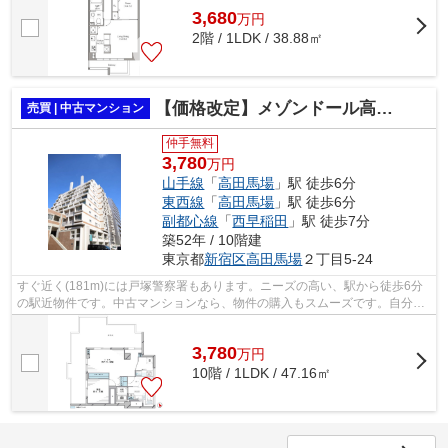
3,680
万
円
2階 / 1LDK / 38.88㎡
【価格改定】メゾンドール高田馬場 １００１号室
売買 | 中古マンション
仲手無料
3,780
万円
山手線
「
高田馬場
」駅 徒歩6分
東西線
「
高田馬場
」駅 徒歩6分
副都心線
「
西早稲田
」駅 徒歩7分
築52年 / 10階建
東京都
新宿区
高田馬場
２丁目5-24
すぐ近く(181m)には戸塚警察署もあります。ニーズの高い、駅から徒歩6分
の駅近物件です。中古マンションなら、物件の購入もスムーズです。自分の
こだわりがある方にオススメのデザイナ...
3,780
万
円
10階 / 1LDK / 47.16㎡