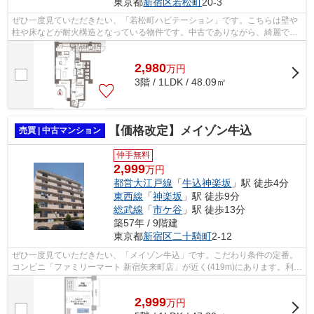
東京都
新宿区
若松町
20-3
ぜひ一度見ていただきたい、「若松町ハビテーション」です。こちらは壁や
柱や床などが耐火構造となっている物件です。中古でありながら、綺麗で機
能的な設備のあるマンションです。人...
2,980
万
円
3階 / 1LDK / 48.09㎡
【価格改定】メイゾン牛込
売買 | 中古マンション
仲手無料
2,999
万円
都営大江戸線
「
牛込神楽坂
」駅 徒歩4分
東西線
「
神楽坂
」駅 徒歩9分
総武線
「
市ケ谷
」駅 徒歩13分
築57年 / 9階建
東京都
新宿区
二十騎町
2-12
ぜひ一度見ていただきたい、「メイゾン牛込」です。こだわり条件の定番。
コンビニ「ファミリーマート 新宿矢来町店」が近く(419m)にあります。利便
性の高い駅近物件で、駅まで徒歩4分...
2,999
万
円