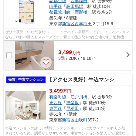
副都心線
「
西早稲田
」駅 徒歩5分
山手線
「
高田馬場
」駅 徒歩10分
都電荒川線
「
面影橋
」駅 徒歩6分
築51年 / 8階建
東京都
新宿区
西早稲田
２丁目15-9
ぜひ一度見ていただきたい、「ニューハイム早稲田」です。中古マンション
なら、物件の購入もスムーズです。駅まで徒歩5分の好立地です。追焚機能
設置の浴室なので翌日の入浴にも利便性...
3,499
万
円
3階 / 2DK / 48.18㎡
【アクセス良好】牛込マンション
売買 | 中古マンション
3,499
万円
有楽町線
「
江戸川橋
」駅 徒歩3分
東西線
「
神楽坂
」駅 徒歩10分
東西線
「
早稲田
」駅 徒歩12分
築61年 / 7階建
東京都
新宿区
山吹町
357-2
牛込マンションの詳しい情報。システムキッチンはカウンターの作りが統一
されているため、調理がしやすいです。中古マンションを購入して優雅な生