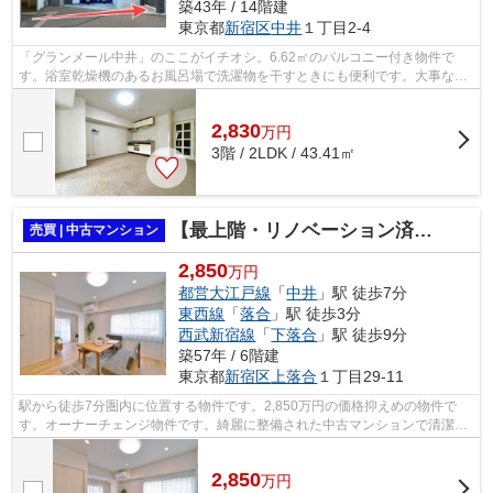
築43年 / 14階建
東京都
新宿区
中井
１丁目2-4
「グランメール中井」のここがイチオシ。6.62㎡のバルコニー付き物件で
す。浴室乾燥機のあるお風呂場で洗濯物を干すときにも便利です。大事な判
断基準でもある購入価格が、2,830万円の...
2,830
万
円
3階 / 2LDK / 43.41㎡
【最上階・リノベーション済】落合三生マンション
売買 | 中古マンション
2,850
万円
都営大江戸線
「
中井
」駅 徒歩7分
東西線
「
落合
」駅 徒歩3分
西武新宿線
「
下落合
」駅 徒歩9分
築57年 / 6階建
東京都
新宿区
上落合
１丁目29-11
駅から徒歩7分圏内に位置する物件です。2,850万円の価格抑えめの物件で
す。オーナーチェンジ物件です。綺麗に整備された中古マンションで清潔感
を感じます。新宿区エリアの都営大江戸...
2,850
万
円