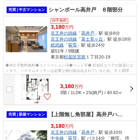
シャンポール高井戸 ８階部分
売買 | 中古マンション
仲手無料
3,180
万円
京王井の頭線
「
高井戸
」駅 徒歩8分
京王井の頭線
「
富士見ヶ丘
」駅 徒歩18分
総武線
「
荻窪
」駅 徒歩24分
築51年 / 9階建
東京都
杉並区
宮前
１丁目20-19
◆仲介手数料無料◆リノベーション済◆ペット可◆ 杉並区エリアの新居にピ
ッタリ。システムキッチンは必要な物が組み込まれているため、すぐ調理で
きます。コストも抑えることができる中古...
3,180
万
円
3階 / 1LDK＋2S(納戸) / 40.82㎡
【上階無し角部屋】高井戸ハウス
売買 | 新築マンション
3,180
万円
京王井の頭線
「
高井戸
」駅 徒歩10分
中央線
「
荻窪
」駅 バス14分 「柳窪」 停