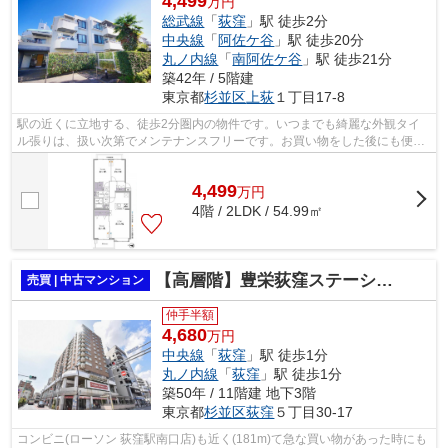
4,499
万円
総武線
「
荻窪
」駅 徒歩2分
中央線
「
阿佐ケ谷
」駅 徒歩20分
丸ノ内線
「
南阿佐ケ谷
」駅 徒歩21分
築42年 / 5階建
東京都
杉並区
上荻
１丁目17-8
駅の近くに立地する、徒歩2分圏内の物件です。いつまでも綺麗な外観タイ
ル張りは、扱い次第でメンテナンスフリーです。お買い物をした後にも便利
なエレベーター付きの物件。この物件は...
4,499
万
円
4階 / 2LDK / 54.99㎡
【高層階】豊栄荻窪ステーションプラザ
売買 | 中古マンション
仲手半額
4,680
万円
中央線
「
荻窪
」駅 徒歩1分
丸ノ内線
「
荻窪
」駅 徒歩1分
築50年 / 11階建 地下3階
東京都
杉並区
荻窪
５丁目30-17
コンビニ(ローソン 荻窪駅南口店)も近く(181m)て急な買い物があった時にも