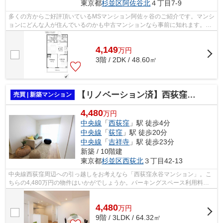
東京都
杉並区
阿佐谷北
４丁目7-9
多くの方からご好評頂いているMSマンション阿佐ヶ谷のご紹介です。マンシ
ョンにどんな人が住んでいるのかも中古マンションなら事前に知れます。メ
ンテナンスのしやすさから考えると決...
4,149
万
円
3階 / 2DK / 48.60㎡
【リノベーション済】西荻窪永谷マンション
売買 | 新築マンション
4,480
万円
中央線
「
西荻窪
」駅 徒歩4分
中央線
「
荻窪
」駅 徒歩20分
中央線
「
吉祥寺
」駅 徒歩23分
新築 / 10階建
東京都
杉並区
西荻北
３丁目42-13
中央線西荻窪周辺への引っ越しをお考えなら「西荻窪永谷マンション」。こ
ちらの4,480万円の物件はいかがでしょうか。パーキングスペース利用料金
は27000円です。株式会社オブライエン...
4,480
万
円
9階 / 3LDK / 64.32㎡