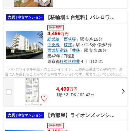
【駐輪場１台無料】パレロワイヤル杉並
売買 | 中古マンション
仲手無料
4,499
万円
総武線
「
西荻窪
」駅 徒歩15分
中央線
「
荻窪
」駅 バス6分 停歩3分
西武新宿線
「
井荻
」駅 徒歩28分
築42年 / 7階建
東京都
杉並区
桃井
４丁目12-21
「パレロワイヤル杉並」のここがイチオシ。三谷南公園まで269mです。身
近に人を感じることができる中古マンションです。駅まで歩いて15分ほどの
物件です。総武線西荻窪周辺に関するお...
4,499
万
円
1階 / 3LDK / 62.42㎡
【角部屋】ライオンズマンション荻窪第6
売買 | 中古マンション
仲手無料