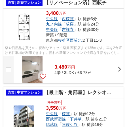
【リノベーション済】西荻チャペルマンション
売買 | 新築マンション
3,480
万円
中央線
「
西荻窪
」駅 徒歩3分
丸ノ内線
「
荻窪
」駅 徒歩24分
中央線
「
吉祥寺
」駅 徒歩30分
新築 / 9階建
東京都
杉並区
西荻北
２丁目11-3
薬や日用品を買うのに便利なアイセイ薬局 西荻店まで135mです。車を2台置
ける駐車場が利用できます。憧れの新築マンションで快適な生活をおくりま
しょう。中央線西荻窪エリアで素敵な...
3,480
万
円
4階 / 3LDK / 66.78㎡
【最上階・角部屋】レクシオシティー荻窪
売買 | 中古マンション
仲手無料
3,550
万円
中央線
「
荻窪
」駅 徒歩12分
西武新宿線
「
下井草
」駅 徒歩21分
総武線
「
阿佐ケ谷
」駅 徒歩16分