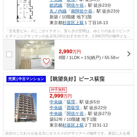
総武線
「
阿佐ケ谷
」駅 徒歩23分
丸ノ内線
「
南阿佐ケ谷
」駅 徒歩23分
新築 / 10階建 地下1階
東京都
杉並区
上荻
１丁目18-13
「文化堂ビル」のここがイチオシ。安らぎの空間は、ゆとりのあるリビング
とダイニングキッチンのあるSLDKがおすすめです。2,990万円の物件となっ
ており、経済面でも魅力的です。洗濯物...
2,990
万
円
8階 / 1LDK＋1S(納戸) / 55.58㎡
【眺望良好】ピース荻窪
売買 | 中古マンション
仲手無料
2,999
万円
中央線
「
荻窪
」駅 徒歩5分
中央線
「
西荻窪
」駅 徒歩22分
中央線
「
阿佐ケ谷
」駅 徒歩27分
築52年 / 10階建 地下1階
東京都
杉並区
上荻
２丁目31-12
自分のこだわりがある方にオススメのデザイナーズ物件です。身近に人を感