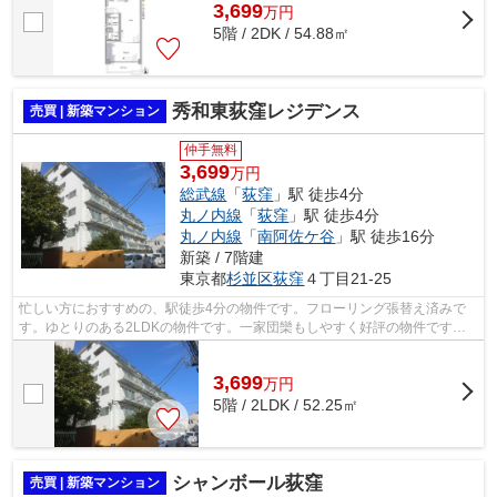
3,699
万
円
5階 / 2DK / 54.88㎡
秀和東荻窪レジデンス
売買 | 新築マンション
仲手無料
3,699
万円
総武線
「
荻窪
」駅 徒歩4分
丸ノ内線
「
荻窪
」駅 徒歩4分
丸ノ内線
「
南阿佐ケ谷
」駅 徒歩16分
新築 / 7階建
東京都
杉並区
荻窪
４丁目21-25
忙しい方におすすめの、駅徒歩4分の物件です。フローリング張替え済みで
す。ゆとりのある2LDKの物件です。一家団欒もしやすく好評の物件です。2
駅利用できる場所にあるので利便性が高...
3,699
万
円
5階 / 2LDK / 52.25㎡
シャンボール荻窪
売買 | 新築マンション