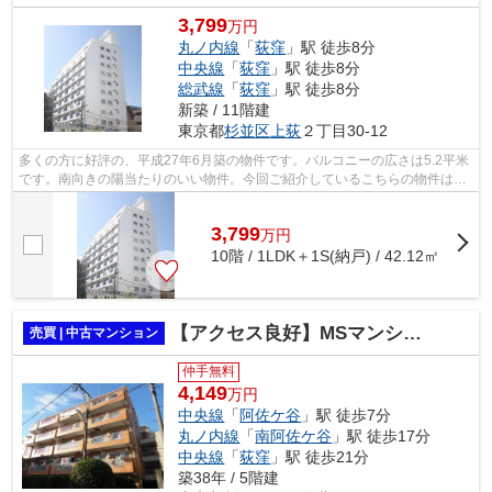
3,799
万円
丸ノ内線
「
荻窪
」駅 徒歩8分
中央線
「
荻窪
」駅 徒歩8分
総武線
「
荻窪
」駅 徒歩8分
新築 / 11階建
東京都
杉並区
上荻
２丁目30-12
多くの方に好評の、平成27年6月築の物件です。バルコニーの広さは5.2平米
です。南向きの陽当たりのいい物件。今回ご紹介しているこちらの物件は南
向きです。杉並区エリアの住まい探し...
3,799
万
円
10階 / 1LDK＋1S(納戸) / 42.12㎡
【アクセス良好】MSマンション阿佐ヶ谷
売買 | 中古マンション
仲手無料
4,149
万円
中央線
「
阿佐ケ谷
」駅 徒歩7分
丸ノ内線
「
南阿佐ケ谷
」駅 徒歩17分
中央線
「
荻窪
」駅 徒歩21分
築38年 / 5階建