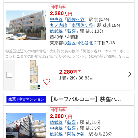
仲手無料
2,280
万円
中央線
「
阿佐ケ谷
」駅 徒歩7分
丸ノ内線
「
南阿佐ケ谷
」駅 徒歩15分
総武線
「
荻窪
」駅 徒歩13分
築49年 / 4階建
東京都
杉並区
阿佐谷北
２丁目7-18
杉並区近辺での物件情報：大好評のあの物件「阿佐ヶ谷ローヤルコーポ」。
コンビニまでの距離が192mと近いのもポイント。好評の駅近物件となって
おり、駅より徒歩7分に立地しています。...
2,280
万
円
1階 / 2K / 38.83㎡
【ルーフバルコニー】荻窪ハイツ 5階部分
売買 | 中古マンション
仲手無料
2,280
万円
総武線
「
荻窪
」駅 徒歩5分
中央線
「
荻窪
」駅 徒歩5分
総武線
「
阿佐ケ谷
」駅 徒歩23分