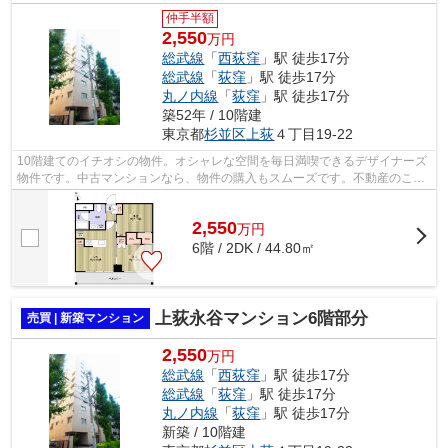
仲手半額
2,550
万円
総武線
「
西荻窪
」駅 徒歩17分
総武線
「
荻窪
」駅 徒歩17分
丸ノ内線
「
荻窪
」駅 徒歩17分
築52年 / 10階建
東京都
杉並区
上荻
４丁目19-22
10階建てのイチオシの物件。オシャレな空間を毎日満喫できるデザイナーズ
物件です。中古マンションなら、物件の購入もスムーズです。不動産のこと
で悩みがあるなら、株式会社オブライ...
2,550
万
円
6階 / 2DK / 44.80㎡
上荻永谷マンション6階部分
売買 | 新築マンション
2,550
万円
総武線
「
西荻窪
」駅 徒歩17分
総武線
「
荻窪
」駅 徒歩17分
丸ノ内線
「
荻窪
」駅 徒歩17分
新築 / 10階建