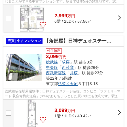
じることができる中古マンションです。駅まで徒歩5分の好立地です。10階
建ての物件で周辺環境も良いです。不動...
2,999
万
円
6階 / 2LDK / 57.56㎡
【角部屋】日神デュオステージ荻窪 １階部分
売買 | 中古マンション
仲手無料
3,099
万円
総武線
「
荻窪
」駅 徒歩9分
中央線
「
西荻窪
」駅 徒歩26分
西武新宿線
「
井荻
」駅 徒歩23分
築22年 / 5階建
東京都
杉並区
天沼
３丁目3-13
総武線荻窪駅周辺物件：日神デュオステージ荻窪。コンビニ「ファミリーマ
ート 荻窪青梅街道店」(8m)がありちょっとした買い物にも便利です。駅まで
徒歩9分の、魅力的な駅近物件です。...
3,099
万
円
1階 / 1LDK / 40.42㎡