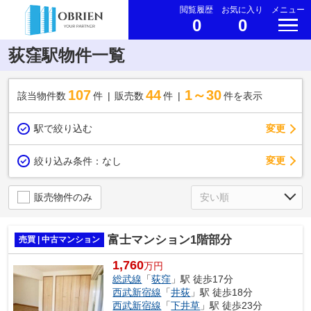
閲覧履歴
お気に入り
メニュー
0
0
荻窪駅物件一覧
107
44
1～30
該当物件数
件
販売数
件
件を表示
駅で絞り込む
変更
変更
絞り込み条件：
なし
販売物件のみ
富士マンション1階部分
売買 | 中古マンション
1,760
万円
総武線
「
荻窪
」駅 徒歩17分
西武新宿線
「
井荻
」駅 徒歩18分
西武新宿線
「
下井草
」駅 徒歩23分