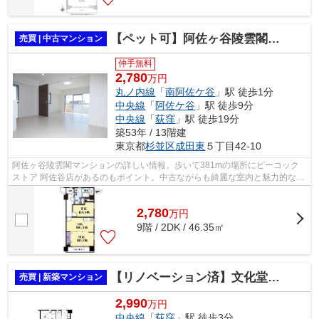
【ペット可】阿佐ヶ谷陵雲閣マンション ９階部分
売買 | 中古マンション
仲手無料
2,780
万円
丸ノ内線
「
南阿佐ケ谷
」駅 徒歩1分
中央線
「
阿佐ケ谷
」駅 徒歩9分
中央線
「
荻窪
」駅 徒歩19分
築53年 / 13階建
東京都
杉並区
成田東
５丁目42-10
阿佐ヶ谷陵雲閣マンションの詳しい情報。歩いて381mの場所にピーコック
ストア 阿佐谷店があるのもポイント。中古ながらも綺麗な室内と魅力的な住
環境のマンションです。周辺環境も良好...
2,780
万
円
9階 / 2DK / 46.35㎡
【リノベーション済】文化堂ビル
売買 | 新築マンション
2,990
万円
中央線
「
荻窪
」駅 徒歩3分