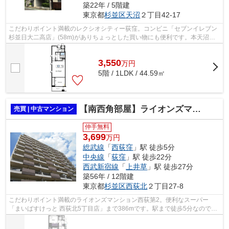
築22年 / 5階建
東京都
杉並区
天沼
２丁目42-17
こだわりポイント満載のレクシオシティー荻窪。コンビニ「セブンイレブン
杉並日大二高店」(58m)がありちょっとした買い物にも便利です。本天沼南
公園まで183mです。こちらの物件には...
3,550
万
円
5階 / 1LDK / 44.59㎡
【南西角部屋】ライオンズマンション西荻第2
売買 | 中古マンション
仲手無料
3,699
万円
総武線
「
西荻窪
」駅 徒歩5分
中央線
「
荻窪
」駅 徒歩22分
西武新宿線
「
上井草
」駅 徒歩27分
築56年 / 12階建
東京都
杉並区
西荻北
２丁目27-8
こだわりポイント満載のライオンズマンション西荻第2。便利なスーパー
「まいばすけっと 西荻北5丁目店」まで386mです。駅まで徒歩5分なので、
移動時間を短縮できます。オシャレな空間...