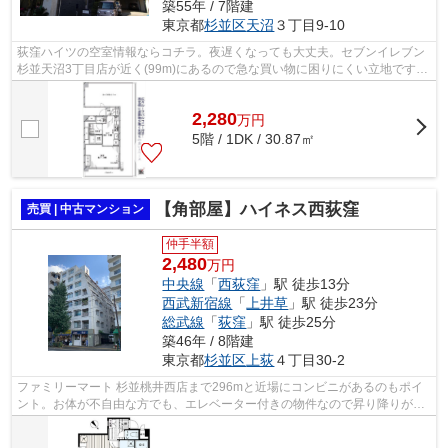
築55年 / 7階建
東京都
杉並区
天沼
３丁目9-10
荻窪ハイツの空室情報ならコチラ。夜遅くなっても大丈夫。セブンイレブン
杉並天沼3丁目店が近く(99m)にあるので急な買い物に困りにくい立地です。
高ニーズな駅近の物件となっており、...
2,280
万
円
5階 / 1DK / 30.87㎡
【角部屋】ハイネス西荻窪
売買 | 中古マンション
仲手半額
2,480
万円
中央線
「
西荻窪
」駅 徒歩13分
西武新宿線
「
上井草
」駅 徒歩23分
総武線
「
荻窪
」駅 徒歩25分
築46年 / 8階建
東京都
杉並区
上荻
４丁目30-2
ファミリーマート 杉並桃井西店まで296mと近場にコンビニがあるのもポイ
ント。お体が不自由な方でも、エレベーター付きの物件なので昇り降りが安
心です。駅から少し離れた、駅徒歩13分...