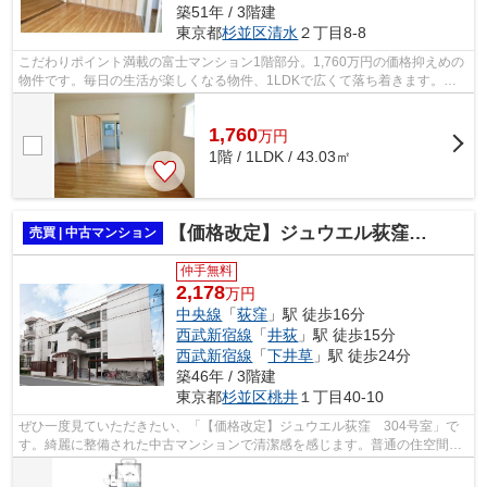
築51年 / 3階建
東京都
杉並区
清水
２丁目8-8
こだわりポイント満載の富士マンション1階部分。1,760万円の価格抑えめの
物件です。毎日の生活が楽しくなる物件、1LDKで広くて落ち着きます。バ
ルコニーの広さは1平米です。株式会社オ...
1,760
万
円
1階 / 1LDK / 43.03㎡
【価格改定】ジュウエル荻窪 304号室
売買 | 中古マンション
仲手無料
2,178
万円
中央線
「
荻窪
」駅 徒歩16分
西武新宿線
「
井荻
」駅 徒歩15分
西武新宿線
「
下井草
」駅 徒歩24分
築46年 / 3階建
東京都
杉並区
桃井
１丁目40-10
ぜひ一度見ていただきたい、「【価格改定】ジュウエル荻窪 304号室」で
す。綺麗に整備された中古マンションで清潔感を感じます。普通の住空間と
は違う、個性的で魅力的なデザイナーズ...