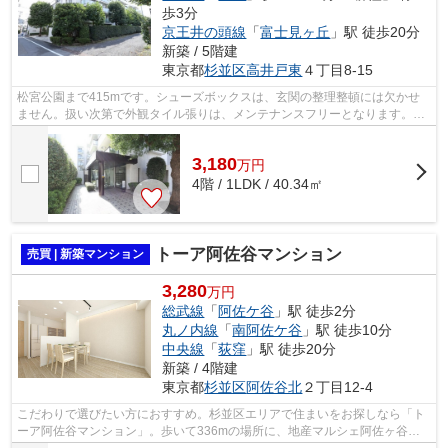
歩3分
京王井の頭線
「
富士見ヶ丘
」駅 徒歩20分
新築 / 5階建
東京都
杉並区
高井戸東
４丁目8-15
松宮公園まで415mです。シューズボックスは、玄関の整理整頓には欠かせ
ません。扱い次第で外観タイル張りは、メンテナンスフリーとなります。周
辺のバス停は近いほど便利です。こちら...
3,180
万
円
4階 / 1LDK / 40.34㎡
トーア阿佐谷マンション
売買 | 新築マンション
3,280
万円
総武線
「
阿佐ケ谷
」駅 徒歩2分
丸ノ内線
「
南阿佐ケ谷
」駅 徒歩10分
中央線
「
荻窪
」駅 徒歩20分
新築 / 4階建
東京都
杉並区
阿佐谷北
２丁目12-4
こだわりで選びたい方におすすめ。杉並区エリアで住まいをお探しなら「ト
ーア阿佐谷マンション」。歩いて336mの場所に、地産マルシェ阿佐ヶ谷店
があります。東南角住戸はいかがでしょ...