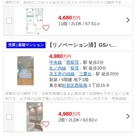
便利です。自分のこだわりがある方にオススメのデザイナーズ物件です。駅
から徒歩1分の駅近物件です。マンシ...
4,680
万
円
11階 / 2LDK / 57.51㎡
【リノベーション済】GSハイム西荻窪
売買 | 新築マンション
4,980
万円
中央線
「
西荻窪
」駅 徒歩2分
丸ノ内線
「
荻窪
」駅 徒歩20分
京王井の頭線
「
三鷹台
」駅 徒歩20分
新築 / 5階建 地下1階
東京都
杉並区
西荻南
３丁目15-9
南東向きの物件です。浴室乾燥機のあるお風呂場で洗濯物を干すときにも便
利です。お子様のお留守番にも安心のTVインターホン付きです。専有面積
63.82㎡でご家族と過ごすのにも問題のな...
4,980
万
円
2階 / 2LDK / 63.82㎡