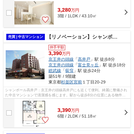
3,280
万
円
3階 / 1LDK / 43.10㎡
【リノベーション】シャンボール高井戸
売買 | 中古マンション
仲手半額
3,390
万円
京王井の頭線
「
高井戸
」駅 徒歩8分
京王井の頭線
「
富士見ヶ丘
」駅 徒歩18分
総武線
「
荻窪
」駅 徒歩24分
築51年 / 9階建
東京都
杉並区
宮前
１丁目20-29
シャンボール高井戸：京王井の頭線高井戸にも近くて便利。綺麗に整備され
た中古マンションで清潔感を感じます。駅から徒歩8分の位置にある物件で
す。耐水効果がとても魅力的な外観タイ...
3,390
万
円
6階 / 2LDK / 51.18㎡