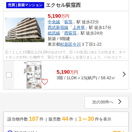
エクセル荻窪西
売買 | 新築マンション
5,190
万円
中央線
「
荻窪
」駅 徒歩22分
西武新宿線
「
上井草
」駅 徒歩17分
総武線
「
西荻窪
」駅 徒歩24分
新築 / 9階建
東京都
杉並区
今川
３丁目1-22
広々とした15畳以上のLDKのおかげで、日々の生活にゆとりが出ます。オー
トロックが付いた物件で、安心できる暮らしを送りましょう。バルコニーの
広さが8.92㎡の物件です。お引越しを検...
5,190
万
円
3階 / 1LDK＋1S(納戸) / 58.42㎡
次の30件へ
107
44
1～30
該当物件数
件
販売数
件
件を表示