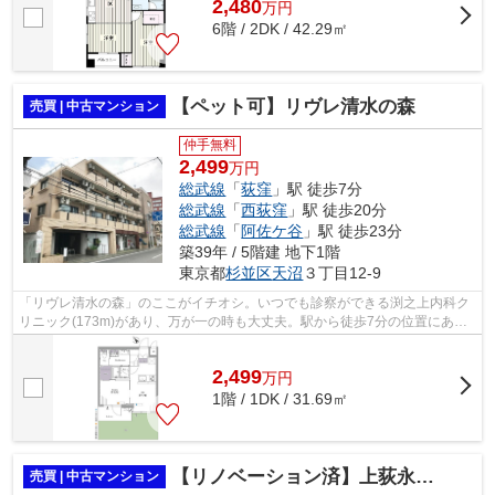
2,480
万
円
6階 / 2DK / 42.29㎡
【ペット可】リヴレ清水の森
売買 | 中古マンション
仲手無料
2,499
万円
総武線
「
荻窪
」駅 徒歩7分
総武線
「
西荻窪
」駅 徒歩20分
総武線
「
阿佐ケ谷
」駅 徒歩23分
築39年 / 5階建 地下1階
東京都
杉並区
天沼
３丁目12-9
「リヴレ清水の森」のここがイチオシ。いつでも診察ができる渕之上内科ク
リニック(173m)があり、万が一の時も大丈夫。駅から徒歩7分の位置にある
物件なので、電車の利用も快適です。オ...
2,499
万
円
1階 / 1DK / 31.69㎡
【リノベーション済】上荻永谷マンション
売買 | 中古マンション