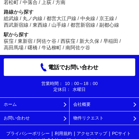
若松町
/
中落合
/
上荻
/
方南
路線から探す
総武線
/
丸ノ内線
/
都営大江戸線
/
中央線
/
京王線
/
西武新宿線
/
東西線
/
山手線
/
都営新宿線
/
副都心線
駅から探す
荻窪
/
東新宿
/
阿佐ケ谷
/
西荻窪
/
新大久保
/
早稲田
/
高田馬場
/
曙橋
/
牛込柳町
/
南阿佐ケ谷
電話でお問い合わせ
営業時間：
10：00～18：00
定休日：
水曜日
ホーム
会社概要
お問い合わせ
物件リクエスト
プライバシーポリシー
利用規約
アクセスマップ
PCサイト