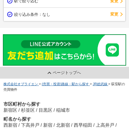
駅で絞り込む
変更
変更
絞り込み条件：
なし
ページトップへ
株式会社オブライエン
>
(売買・投資)路線・駅から探す
>
JR総武線
>
荻窪駅の
売買物件
市区町村から探す
新宿区
/
杉並区
/
目黒区
/
稲城市
町名から探す
西新宿
/
下高井戸
/
新宿
/
北新宿
/
西早稲田
/
上高井戸
/