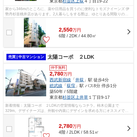
東京都
杉並区
上荻
４丁目19-22
家から346mのところに、薬や日用品を買うのに便利なトモズクイーンズ 伊
勢丹杉並桃井店があります。2人暮らしをする際は、ゆとりある間取りの
2DK。10階建てのオススメの建物がコチラで...
2,550
万
円
6階 / 2DK / 44.80㎡
太陽コーポ ２LDK
売買 | 中古マンション
仲手無料
2,780
万円
西武新宿線
「
井荻
」駅 徒歩4分
総武線
「
荻窪
」駅 バス8分 停歩1分
築50年 / 5階建
東京都
杉並区
上井草
１丁目9-17
新着情報：太陽コーポ ２LDKの空室情報ならコチラ。柿木公園まで
329m。デザイナーズは、外観や内装にデザインを求める方にオススメで
す。共有部分も清潔感があり、綺麗な中古マンショ...
2,780
万
円
4階 / 2LDK / 58.51㎡