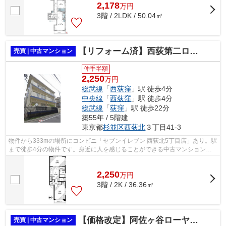
2,178
万
円
3階 / 2LDK / 50.04㎡
【リフォーム済】西荻第二ローヤルコーポ
売買 | 中古マンション
仲手半額
2,250
万円
総武線
「
西荻窪
」駅 徒歩4分
中央線
「
西荻窪
」駅 徒歩4分
総武線
「
荻窪
」駅 徒歩22分
築55年 / 5階建
東京都
杉並区
西荻北
３丁目41-3
物件から333mの場所にコンビニ「セブンイレブン 西荻北5丁目店」あり。駅
まで徒歩4分の物件です。身近に人を感じることができる中古マンションで
す。株式会社オブライエンがオススメの...
2,250
万
円
3階 / 2K / 36.36㎡
【価格改定】阿佐ヶ谷ローヤルコーポ
売買 | 中古マンション