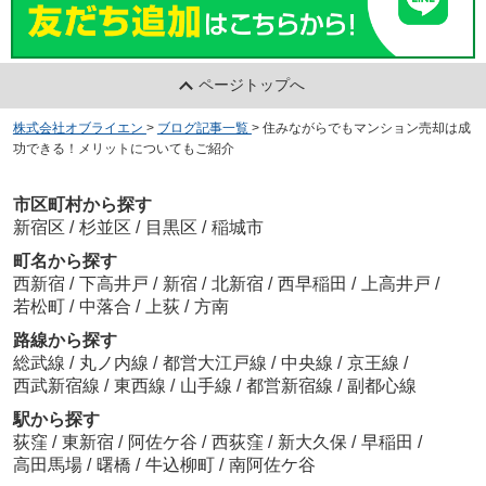
ページトップへ
株式会社オブライエン
>
ブログ記事一覧
>
住みながらでもマンション売却は成
功できる！メリットについてもご紹介
市区町村から探す
新宿区
/
杉並区
/
目黒区
/
稲城市
町名から探す
西新宿
/
下高井戸
/
新宿
/
北新宿
/
西早稲田
/
上高井戸
/
若松町
/
中落合
/
上荻
/
方南
路線から探す
総武線
/
丸ノ内線
/
都営大江戸線
/
中央線
/
京王線
/
西武新宿線
/
東西線
/
山手線
/
都営新宿線
/
副都心線
駅から探す
荻窪
/
東新宿
/
阿佐ケ谷
/
西荻窪
/
新大久保
/
早稲田
/
高田馬場
/
曙橋
/
牛込柳町
/
南阿佐ケ谷