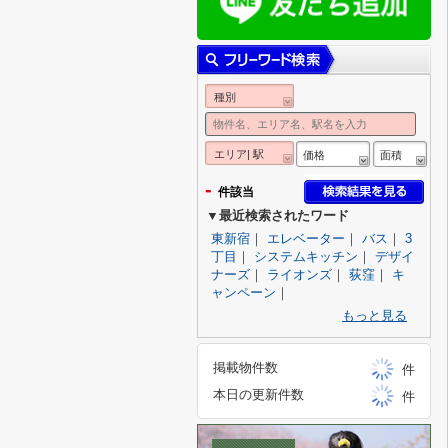
種別
エリア| 駅
価格
面積
-
件該当
▼最近検索されたワード
東新宿
｜
エレベーター
｜
バス
｜
3
丁目
｜
システムキッチン
｜
デザイ
ナーズ
｜
ライオンズ
｜
荻窪
｜
キ
ャンペーン
｜
もっと見る
掲載物件数
件
本日の更新件数
件