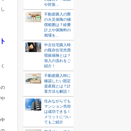
や対策...
てし
不動産購入の際
の火災保険の補
償範囲は？経費
計上や保険料の
相場を...
ト
中古住宅購入時
？
の既存住宅売買
瑕疵保険とは？
加入の流れをご
たく
紹介！
不動産購入時に
確認したい固定
資産税とは？計
いの
算方法も解説！
増や
住みながらでも
マンション売却
は成功できる！
メリットについ
の中
てもご紹介
前の