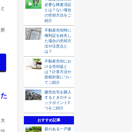
必要な検査済証
えと
とは？ない場合
の売却方法をご
紹介
近所
不動産売却時に
権利証を紛失し
た場合の売却方
法や注意点と
は？
不動産売却にお
ける売却益と
は？計算方法や
節税対策につい
てご紹介
建売住宅を購入
きた
するときのチェ
ックポイント3
つをご紹介
おすすめ記事
て大
庭のある一戸建
と訪