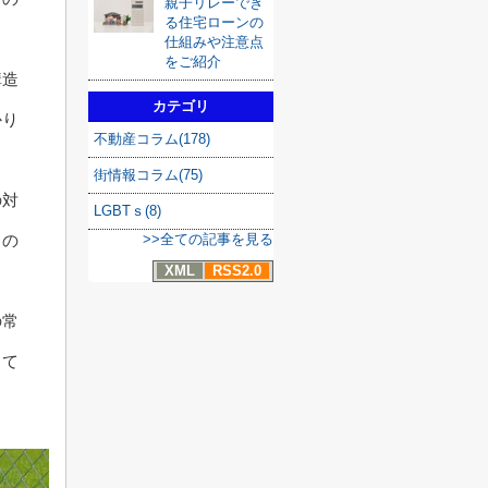
親子リレーでき
る住宅ローンの
仕組みや注意点
をご紹介
構造
カテゴリ
かり
不動産コラム(178)
街情報コラム(75)
の対
LGBTｓ(8)
>>全ての記事を見る
くの
XML
RSS2.0
の常
して