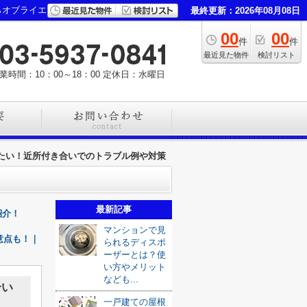
らオブライエン
最終更新：2026年08月08日
00
00
件
件
最近見た物件
検討リスト
業時間：10：00～18：00
定休日：水曜日
たい！近所付き合いでのトラブル例や対策
最新記事
紹介！
マンションで見
意点も！｜
られるディスポ
ーザーとは？使
い方やメリット
なども...
合い
一戸建ての屋根