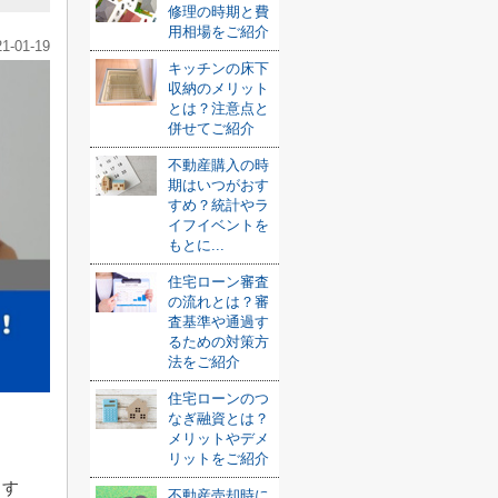
修理の時期と費
用相場をご紹介
21-01-19
キッチンの床下
収納のメリット
とは？注意点と
併せてご紹介
不動産購入の時
期はいつがおす
すめ？統計やラ
イフイベントを
もとに...
住宅ローン審査
の流れとは？審
査基準や通過す
るための対策方
法をご紹介
住宅ローンのつ
なぎ融資とは？
メリットやデメ
リットをご紹介
ます
不動産売却時に