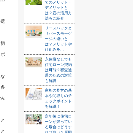
てのメリット・
デメリットと
は？庭の活用方
法もご紹介
件選
リースバックと
リバースモーゲ
ージの違いと
大切
は？メリットや
仕組みを...
いポ
永住権なしでも
住宅ローン契約
は可能？審査通
過のための対策
異な
も解説
て多
家相の見方の基
本や間取りのチ
ごみ
ェックポイント
を解説！
定年後に住宅ロ
こと
ーンが残ってい
る場合はどうす
っと
れば良い？原因