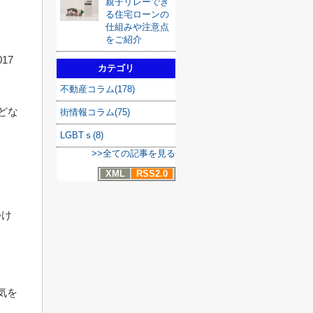
親子リレーでき
る住宅ローンの
仕組みや注意点
をご紹介
17
カテゴリ
不動産コラム(178)
どな
街情報コラム(75)
LGBTｓ(8)
>>全ての記事を見る
XML
RSS2.0
つけ
気を