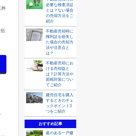
必要な検査済証
区外
とは？ない場合
の売却方法をご
紹介
お伝
不動産売却時に
権利証を紛失し
た場合の売却方
法や注意点と
は？
不動産売却にお
ける売却益と
は？計算方法や
節税対策につい
てご紹介
建売住宅を購入
するときのチェ
ックポイント3
つをご紹介
で
おすすめ記事
庭のある一戸建