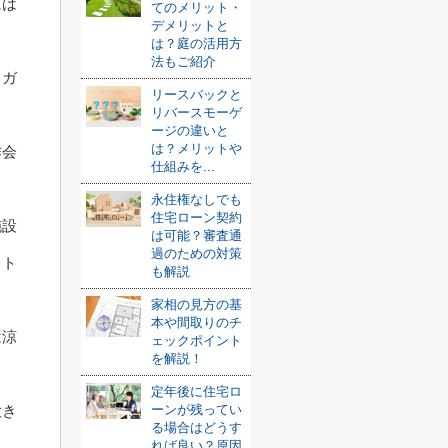
には
てのメリット・
デメリットと
は？庭の活用方
法もご紹介
、ガ
リースバックと
リバースモーゲ
ージの違いと
は？メリットや
作会
仕組みを...
永住権なしでも
住宅ローン契約
施設
は可能？審査通
過のための対策
ット
も解説
家相の見方の基
本や間取りのチ
は涼
ェックポイント
を解説！
定年後に住宅ロ
ーンが残ってい
大き
る場合はどうす
れば良い？原因