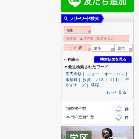
種別
エリア| 駅
価格
面積
-
件該当
▼最近検索されたワード
高円寺駅
｜
ニュー
｜
オートバス
｜
永福町
｜
投資
｜
バス
｜
3丁目
｜
デ
ザイナーズ
｜
荻窪
｜
もっと見る
掲載物件数
件
本日の更新件数
件