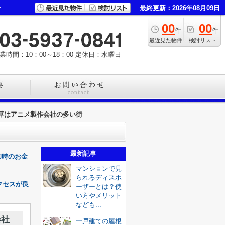
ン
最終更新：2026年08月09日
00
00
件
件
最近見た物件
検討リスト
業時間：10：00～18：00
定休日：水曜日
草はアニメ製作会社の多い街
最新記事
却時のお金
マンションで見
られるディスポ
クセスが良
ーザーとは？使
い方やメリット
なども...
会社
一戸建ての屋根