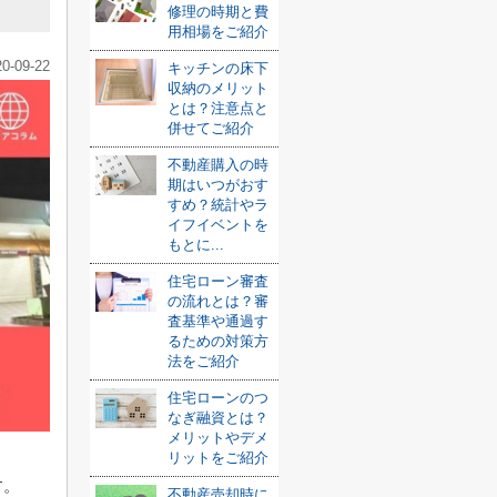
修理の時期と費
用相場をご紹介
20-09-22
キッチンの床下
収納のメリット
とは？注意点と
併せてご紹介
不動産購入の時
期はいつがおす
すめ？統計やラ
イフイベントを
もとに...
住宅ローン審査
の流れとは？審
査基準や通過す
るための対策方
法をご紹介
住宅ローンのつ
なぎ融資とは？
メリットやデメ
リットをご紹介
す。
不動産売却時に