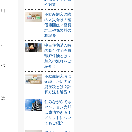
や対策...
利用
不動産購入の際
の火災保険の補
償範囲は？経費
計上や保険料の
相場を...
く、
中古住宅購入時
の既存住宅売買
瑕疵保険とは？
加入の流れをご
ーパ
紹介！
不動産購入時に
確認したい固定
資産税とは？計
。
算方法も解説！
辺は
住みながらでも
マンション売却
は成功できる！
メリットについ
。
てもご紹介