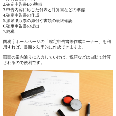
2.
確定申告書
B
の準備
3.
申告内容に応じた付表と計算書などの準備
4.
確定申告書の作成
5.
源泉徴収票の添付や書類の最終確認
6.
確定申告書の提出
7.
納税
国税庁ホームページの「確定申告書等作成コーナー」を利
用すれば、書類を効率的に作成できますよ。
画面の案内通りに入力していけば、税額などは自動で計算
されるので便利です。