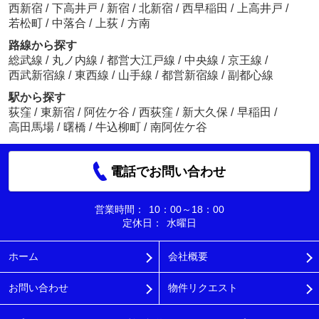
西新宿
/
下高井戸
/
新宿
/
北新宿
/
西早稲田
/
上高井戸
/
若松町
/
中落合
/
上荻
/
方南
路線から探す
総武線
/
丸ノ内線
/
都営大江戸線
/
中央線
/
京王線
/
西武新宿線
/
東西線
/
山手線
/
都営新宿線
/
副都心線
駅から探す
荻窪
/
東新宿
/
阿佐ケ谷
/
西荻窪
/
新大久保
/
早稲田
/
高田馬場
/
曙橋
/
牛込柳町
/
南阿佐ケ谷
電話でお問い合わせ
営業時間：
10：00～18：00
定休日：
水曜日
ホーム
会社概要
お問い合わせ
物件リクエスト