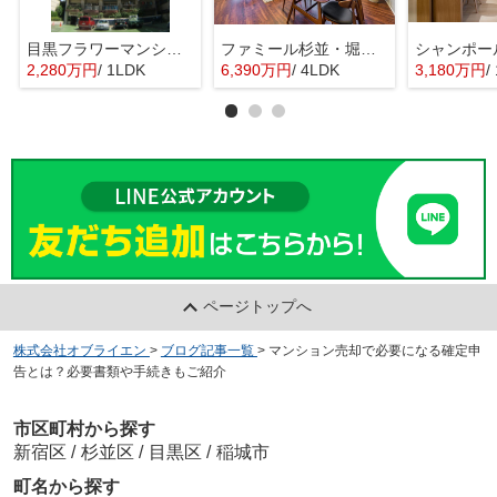
目黒フラワーマンション 11階部分
ファミール杉並・堀ノ内ガーデンテラス
2,280万円
/ 1LDK
6,390万円
/ 4LDK
3,180万円
/ 
ページトップへ
株式会社オブライエン
>
ブログ記事一覧
>
マンション売却で必要になる確定申
告とは？必要書類や手続きもご紹介
市区町村から探す
新宿区
/
杉並区
/
目黒区
/
稲城市
町名から探す