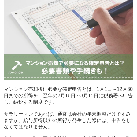
マンション売却後に必要な確定申告とは、
1
月
1
日～
12
月
30
日までの所得を、翌年の
2
月
16
日～
3
月
15
日に税務署へ申告
し、納税する制度です。
サラリーマンであれば、
通常は会社の年末調整だけですみ
ますが、給与所得以外の所得が発生した際には、申告をし
なくてはなりません。