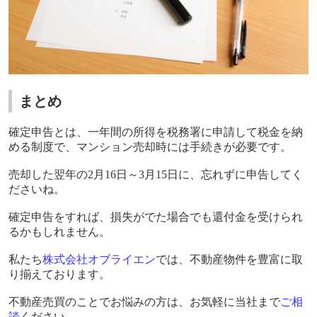
まとめ
確定申告とは、一年間の所得を税務署に申請して税金を納
める制度で、マンション売却時には手続きが必要です。
売却した翌年の
2
月
16
日～
3
月
15
日に、忘れずに申告してく
ださいね。
確定申告をすれば、損失がでた場合でも還付金を受けられ
るかもしれません。
私たち
株式会社オブライエン
では、不動産物件を豊富に取
り揃えております。
不動産売買のことでお悩みの方は、お気軽に当社まで
ご相
談
ください。