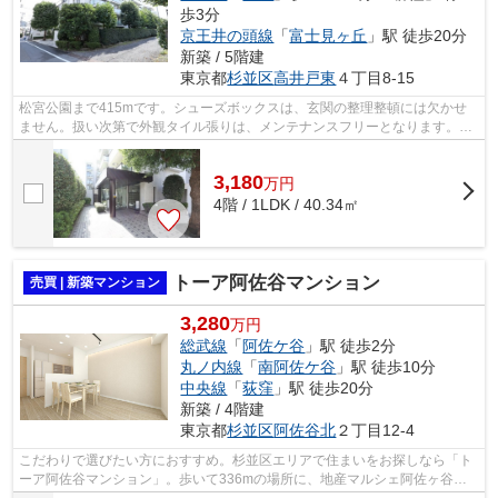
歩3分
京王井の頭線
「
富士見ヶ丘
」駅 徒歩20分
新築 / 5階建
東京都
杉並区
高井戸東
４丁目8-15
松宮公園まで415mです。シューズボックスは、玄関の整理整頓には欠かせ
ません。扱い次第で外観タイル張りは、メンテナンスフリーとなります。周
辺のバス停は近いほど便利です。こちら...
3,180
万
円
4階 / 1LDK / 40.34㎡
トーア阿佐谷マンション
売買 | 新築マンション
3,280
万円
総武線
「
阿佐ケ谷
」駅 徒歩2分
丸ノ内線
「
南阿佐ケ谷
」駅 徒歩10分
中央線
「
荻窪
」駅 徒歩20分
新築 / 4階建
東京都
杉並区
阿佐谷北
２丁目12-4
こだわりで選びたい方におすすめ。杉並区エリアで住まいをお探しなら「ト
ーア阿佐谷マンション」。歩いて336mの場所に、地産マルシェ阿佐ヶ谷店
があります。東南角住戸はいかがでしょ...