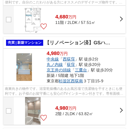
便利です。自分のこだわりがある方にオススメのデザイナーズ物件です。駅
から徒歩1分の駅近物件です。マンシ...
4,680
万
円
11階 / 2LDK / 57.51㎡
【リノベーション済】GSハイム西荻窪
売買 | 新築マンション
4,980
万円
中央線
「
西荻窪
」駅 徒歩2分
丸ノ内線
「
荻窪
」駅 徒歩20分
京王井の頭線
「
三鷹台
」駅 徒歩20分
新築 / 5階建 地下1階
東京都
杉並区
西荻南
３丁目15-9
南東向きの物件です。浴室乾燥機のあるお風呂場で洗濯物を干すときにも便
利です。お子様のお留守番にも安心のTVインターホン付きです。専有面積
63.82㎡でご家族と過ごすのにも問題のな...
4,980
万
円
2階 / 2LDK / 63.82㎡