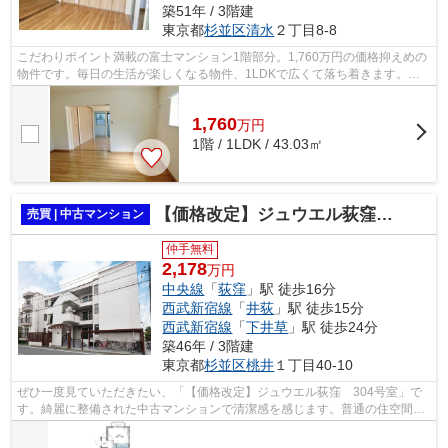
築51年 / 3階建
東京都
杉並区
清水
２丁目8-8
こだわりポイント満載の富士マンション1階部分。1,760万円の価格抑えめの
物件です。毎日の生活が楽しくなる物件、1LDKで広くて落ち着きます。バ
ルコニーの広さは1平米です。株式会社オ...
1,760
万
円
1階 / 1LDK / 43.03㎡
【価格改定】ジュウエル荻窪 304号室
売買 | 中古マンション
仲手無料
2,178
万円
中央線
「
荻窪
」駅 徒歩16分
西武新宿線
「
井荻
」駅 徒歩15分
西武新宿線
「
下井草
」駅 徒歩24分
築46年 / 3階建
東京都
杉並区
桃井
１丁目40-10
ぜひ一度見ていただきたい、「【価格改定】ジュウエル荻窪 304号室」で
す。綺麗に整備された中古マンションで清潔感を感じます。普通の住空間と
は違う、個性的で魅力的なデザイナーズ...