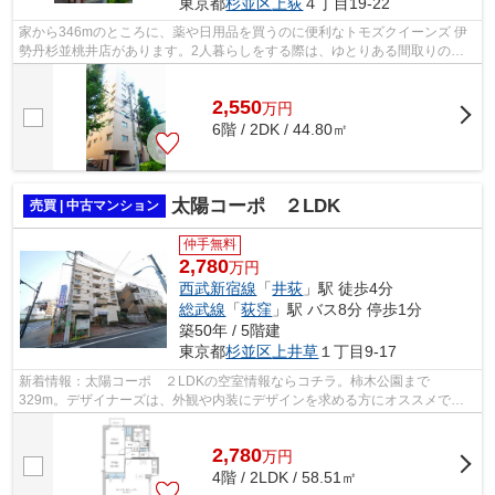
東京都
杉並区
上荻
４丁目19-22
家から346mのところに、薬や日用品を買うのに便利なトモズクイーンズ 伊
勢丹杉並桃井店があります。2人暮らしをする際は、ゆとりある間取りの
2DK。10階建てのオススメの建物がコチラで...
2,550
万
円
6階 / 2DK / 44.80㎡
太陽コーポ ２LDK
売買 | 中古マンション
仲手無料
2,780
万円
西武新宿線
「
井荻
」駅 徒歩4分
総武線
「
荻窪
」駅 バス8分 停歩1分
築50年 / 5階建
東京都
杉並区
上井草
１丁目9-17
新着情報：太陽コーポ ２LDKの空室情報ならコチラ。柿木公園まで
329m。デザイナーズは、外観や内装にデザインを求める方にオススメで
す。共有部分も清潔感があり、綺麗な中古マンショ...
2,780
万
円
4階 / 2LDK / 58.51㎡