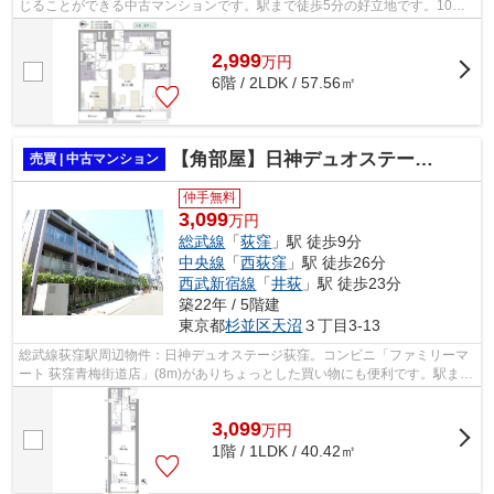
じることができる中古マンションです。駅まで徒歩5分の好立地です。10階
建ての物件で周辺環境も良いです。不動...
2,999
万
円
6階 / 2LDK / 57.56㎡
【角部屋】日神デュオステージ荻窪 １階部分
売買 | 中古マンション
仲手無料
3,099
万円
総武線
「
荻窪
」駅 徒歩9分
中央線
「
西荻窪
」駅 徒歩26分
西武新宿線
「
井荻
」駅 徒歩23分
築22年 / 5階建
東京都
杉並区
天沼
３丁目3-13
総武線荻窪駅周辺物件：日神デュオステージ荻窪。コンビニ「ファミリーマ
ート 荻窪青梅街道店」(8m)がありちょっとした買い物にも便利です。駅まで
徒歩9分の、魅力的な駅近物件です。...
3,099
万
円
1階 / 1LDK / 40.42㎡