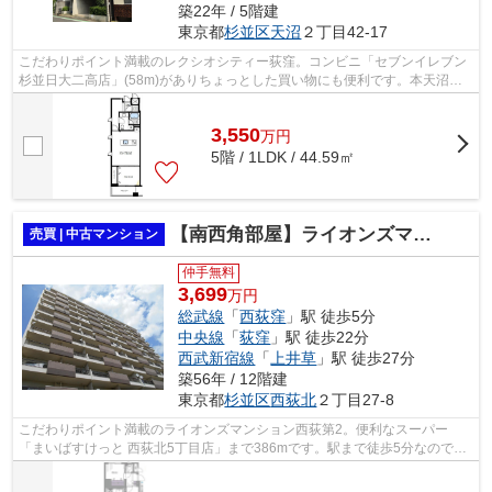
築22年 / 5階建
東京都
杉並区
天沼
２丁目42-17
こだわりポイント満載のレクシオシティー荻窪。コンビニ「セブンイレブン
杉並日大二高店」(58m)がありちょっとした買い物にも便利です。本天沼南
公園まで183mです。こちらの物件には...
3,550
万
円
5階 / 1LDK / 44.59㎡
【南西角部屋】ライオンズマンション西荻第2
売買 | 中古マンション
仲手無料
3,699
万円
総武線
「
西荻窪
」駅 徒歩5分
中央線
「
荻窪
」駅 徒歩22分
西武新宿線
「
上井草
」駅 徒歩27分
築56年 / 12階建
東京都
杉並区
西荻北
２丁目27-8
こだわりポイント満載のライオンズマンション西荻第2。便利なスーパー
「まいばすけっと 西荻北5丁目店」まで386mです。駅まで徒歩5分なので、
移動時間を短縮できます。オシャレな空間...