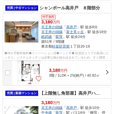
シャンポール高井戸 ８階部分
売買 | 中古マンション
仲手無料
3,180
万円
京王井の頭線
「
高井戸
」駅 徒歩8分
京王井の頭線
「
富士見ヶ丘
」駅 徒歩18分
総武線
「
荻窪
」駅 徒歩24分
築51年 / 9階建
東京都
杉並区
宮前
１丁目20-19
◆仲介手数料無料◆リノベーション済◆ペット可◆ 杉並区エリアの新居にピ
ッタリ。システムキッチンは必要な物が組み込まれているため、すぐ調理で
きます。コストも抑えることができる中古...
3,180
万
円
3階 / 1LDK＋2S(納戸) / 40.82㎡
【上階無し角部屋】高井戸ハウス
売買 | 新築マンション
3,180
万円
京王井の頭線
「
高井戸
」駅 徒歩10分
中央線
「
荻窪
」駅 バス14分 「柳窪」 停