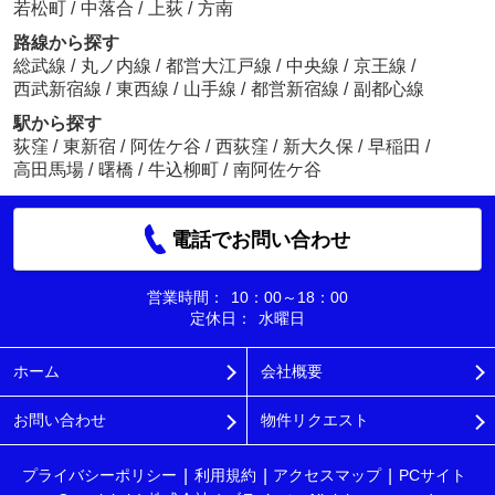
若松町
/
中落合
/
上荻
/
方南
路線から探す
総武線
/
丸ノ内線
/
都営大江戸線
/
中央線
/
京王線
/
西武新宿線
/
東西線
/
山手線
/
都営新宿線
/
副都心線
駅から探す
荻窪
/
東新宿
/
阿佐ケ谷
/
西荻窪
/
新大久保
/
早稲田
/
高田馬場
/
曙橋
/
牛込柳町
/
南阿佐ケ谷
電話でお問い合わせ
営業時間：
10：00～18：00
定休日：
水曜日
ホーム
会社概要
お問い合わせ
物件リクエスト
プライバシーポリシー
利用規約
アクセスマップ
PCサイト