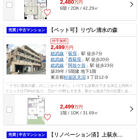
2,480
万
円
6階 / 2DK / 42.29㎡
【ペット可】リヴレ清水の森
売買 | 中古マンション
仲手無料
2,499
万円
総武線
「
荻窪
」駅 徒歩7分
総武線
「
西荻窪
」駅 徒歩20分
総武線
「
阿佐ケ谷
」駅 徒歩23分
築39年 / 5階建 地下1階
東京都
杉並区
天沼
３丁目12-9
「リヴレ清水の森」のここがイチオシ。いつでも診察ができる渕之上内科ク
リニック(173m)があり、万が一の時も大丈夫。駅から徒歩7分の位置にある
物件なので、電車の利用も快適です。オ...
2,499
万
円
1階 / 1DK / 31.69㎡
【リノベーション済】上荻永谷マンション
売買 | 中古マンション