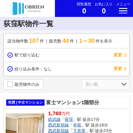
閲覧履歴
お気に入り
メニュー
0
0
荻窪駅物件一覧
107
44
1～30
該当物件数
件
販売数
件
件を表示
駅で絞り込む
変更
変更
絞り込み条件：
なし
販売物件のみ
富士マンション1階部分
売買 | 中古マンション
1,760
万円
総武線
「
荻窪
」駅 徒歩17分
西武新宿線
「
井荻
」駅 徒歩18分
西武新宿線
「
下井草
」駅 徒歩23分