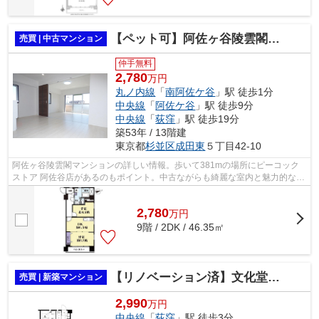
【ペット可】阿佐ヶ谷陵雲閣マンション ９階部分
売買 | 中古マンション
仲手無料
2,780
万円
丸ノ内線
「
南阿佐ケ谷
」駅 徒歩1分
中央線
「
阿佐ケ谷
」駅 徒歩9分
中央線
「
荻窪
」駅 徒歩19分
築53年 / 13階建
東京都
杉並区
成田東
５丁目42-10
阿佐ヶ谷陵雲閣マンションの詳しい情報。歩いて381mの場所にピーコック
ストア 阿佐谷店があるのもポイント。中古ながらも綺麗な室内と魅力的な住
環境のマンションです。周辺環境も良好...
2,780
万
円
9階 / 2DK / 46.35㎡
【リノベーション済】文化堂ビル
売買 | 新築マンション
2,990
万円
中央線
「
荻窪
」駅 徒歩3分