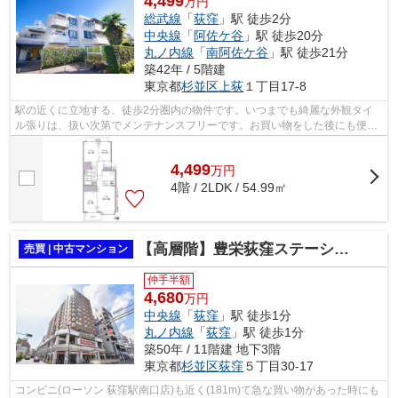
4,499
万円
総武線
「
荻窪
」駅 徒歩2分
中央線
「
阿佐ケ谷
」駅 徒歩20分
丸ノ内線
「
南阿佐ケ谷
」駅 徒歩21分
築42年 / 5階建
東京都
杉並区
上荻
１丁目17-8
駅の近くに立地する、徒歩2分圏内の物件です。いつまでも綺麗な外観タイ
ル張りは、扱い次第でメンテナンスフリーです。お買い物をした後にも便利
なエレベーター付きの物件。この物件は...
4,499
万
円
4階 / 2LDK / 54.99㎡
【高層階】豊栄荻窪ステーションプラザ
売買 | 中古マンション
仲手半額
4,680
万円
中央線
「
荻窪
」駅 徒歩1分
丸ノ内線
「
荻窪
」駅 徒歩1分
築50年 / 11階建 地下3階
東京都
杉並区
荻窪
５丁目30-17
コンビニ(ローソン 荻窪駅南口店)も近く(181m)て急な買い物があった時にも