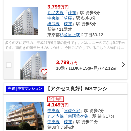
3,799
万円
丸ノ内線
「
荻窪
」駅 徒歩8分
中央線
「
荻窪
」駅 徒歩8分
総武線
「
荻窪
」駅 徒歩8分
新築 / 11階建
東京都
杉並区
上荻
２丁目30-12
多くの方に好評の、平成27年6月築の物件です。バルコニーの広さは5.2平米
です。南向きの陽当たりのいい物件。今回ご紹介しているこちらの物件は南
向きです。杉並区エリアの住まい探し...
3,799
万
円
10階 / 1LDK＋1S(納戸) / 42.12㎡
【アクセス良好】MSマンション阿佐ヶ谷
売買 | 中古マンション
仲手無料
4,149
万円
中央線
「
阿佐ケ谷
」駅 徒歩7分
丸ノ内線
「
南阿佐ケ谷
」駅 徒歩17分
中央線
「
荻窪
」駅 徒歩21分
築38年 / 5階建