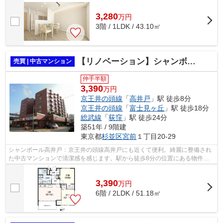
3,280
万
円
3階 / 1LDK / 43.10㎡
【リノベーション】シャンボール高井戸
売買 | 中古マンション
仲手半額
3,390
万円
京王井の頭線
「
高井戸
」駅 徒歩8分
京王井の頭線
「
富士見ヶ丘
」駅 徒歩18分
総武線
「
荻窪
」駅 徒歩24分
築51年 / 9階建
東京都
杉並区
宮前
１丁目20-29
シャンボール高井戸：京王井の頭線高井戸にも近くて便利。綺麗に整備され
た中古マンションで清潔感を感じます。駅から徒歩8分の位置にある物件で
す。耐水効果がとても魅力的な外観タイ...
3,390
万
円
6階 / 2LDK / 51.18㎡