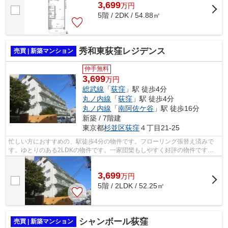
3,699
万
円
5階 / 2DK / 54.88㎡
秀和東荻窪レジデンス
売買 | 新築マンション
仲手無料
3,699
万円
総武線
「
荻窪
」駅 徒歩4分
丸ノ内線
「
荻窪
」駅 徒歩4分
丸ノ内線
「
南阿佐ケ谷
」駅 徒歩16分
新築 / 7階建
東京都
杉並区
荻窪
４丁目21-25
忙しい方におすすめの、駅徒歩4分の物件です。フローリング張替え済みで
す。ゆとりのある2LDKの物件です。一家団欒もしやすく好評の物件です。2
駅利用できる場所にあるので利便性が高...
3,699
万
円
5階 / 2LDK / 52.25㎡
シャンボール荻窪
売買 | 新築マンション