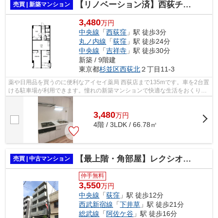
【リノベーション済】西荻チャペルマンション
売買 | 新築マンション
3,480
万円
中央線
「
西荻窪
」駅 徒歩3分
丸ノ内線
「
荻窪
」駅 徒歩24分
中央線
「
吉祥寺
」駅 徒歩30分
新築 / 9階建
東京都
杉並区
西荻北
２丁目11-3
薬や日用品を買うのに便利なアイセイ薬局 西荻店まで135mです。車を2台置
ける駐車場が利用できます。憧れの新築マンションで快適な生活をおくりま
しょう。中央線西荻窪エリアで素敵な...
3,480
万
円
4階 / 3LDK / 66.78㎡
【最上階・角部屋】レクシオシティー荻窪
売買 | 中古マンション
仲手無料
3,550
万円
中央線
「
荻窪
」駅 徒歩12分
西武新宿線
「
下井草
」駅 徒歩21分
総武線
「
阿佐ケ谷
」駅 徒歩16分