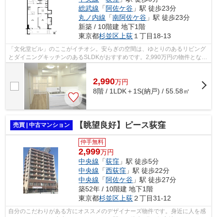
総武線
「
阿佐ケ谷
」駅 徒歩23分
丸ノ内線
「
南阿佐ケ谷
」駅 徒歩23分
新築 / 10階建 地下1階
東京都
杉並区
上荻
１丁目18-13
「文化堂ビル」のここがイチオシ。安らぎの空間は、ゆとりのあるリビング
とダイニングキッチンのあるSLDKがおすすめです。2,990万円の物件となっ
ており、経済面でも魅力的です。洗濯物...
2,990
万
円
8階 / 1LDK＋1S(納戸) / 55.58㎡
【眺望良好】ピース荻窪
売買 | 中古マンション
仲手無料
2,999
万円
中央線
「
荻窪
」駅 徒歩5分
中央線
「
西荻窪
」駅 徒歩22分
中央線
「
阿佐ケ谷
」駅 徒歩27分
築52年 / 10階建 地下1階
東京都
杉並区
上荻
２丁目31-12
自分のこだわりがある方にオススメのデザイナーズ物件です。身近に人を感