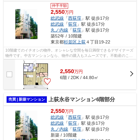
仲手半額
2,550
万円
総武線
「
西荻窪
」駅 徒歩17分
総武線
「
荻窪
」駅 徒歩17分
丸ノ内線
「
荻窪
」駅 徒歩17分
築52年 / 10階建
東京都
杉並区
上荻
４丁目19-22
10階建てのイチオシの物件。オシャレな空間を毎日満喫できるデザイナーズ
物件です。中古マンションなら、物件の購入もスムーズです。不動産のこと
で悩みがあるなら、株式会社オブライ...
2,550
万
円
6階 / 2DK / 44.80㎡
上荻永谷マンション6階部分
売買 | 新築マンション
2,550
万円
総武線
「
西荻窪
」駅 徒歩17分
総武線
「
荻窪
」駅 徒歩17分
丸ノ内線
「
荻窪
」駅 徒歩17分
新築 / 10階建