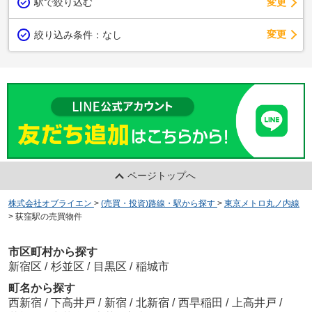
駅で絞り込む
変更
変更
絞り込み条件：
なし
ページトップへ
株式会社オブライエン
>
(売買・投資)路線・駅から探す
>
東京メトロ丸ノ内線
>
荻窪駅の売買物件
市区町村から探す
新宿区
/
杉並区
/
目黒区
/
稲城市
町名から探す
西新宿
/
下高井戸
/
新宿
/
北新宿
/
西早稲田
/
上高井戸
/