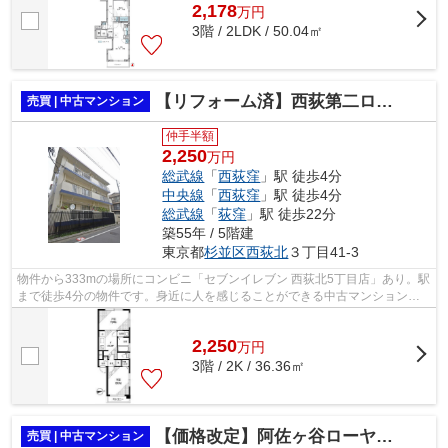
2,178
万
円
3階 / 2LDK / 50.04㎡
【リフォーム済】西荻第二ローヤルコーポ
売買 | 中古マンション
仲手半額
2,250
万円
総武線
「
西荻窪
」駅 徒歩4分
中央線
「
西荻窪
」駅 徒歩4分
総武線
「
荻窪
」駅 徒歩22分
築55年 / 5階建
東京都
杉並区
西荻北
３丁目41-3
物件から333mの場所にコンビニ「セブンイレブン 西荻北5丁目店」あり。駅
まで徒歩4分の物件です。身近に人を感じることができる中古マンションで
す。株式会社オブライエンがオススメの...
2,250
万
円
3階 / 2K / 36.36㎡
【価格改定】阿佐ヶ谷ローヤルコーポ
売買 | 中古マンション