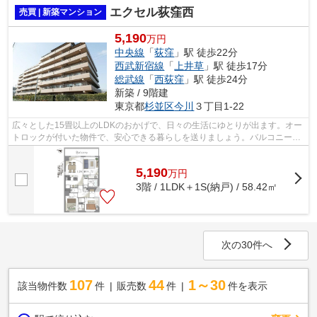
エクセル荻窪西
売買 | 新築マンション
5,190
万円
中央線
「
荻窪
」駅 徒歩22分
西武新宿線
「
上井草
」駅 徒歩17分
総武線
「
西荻窪
」駅 徒歩24分
新築 / 9階建
東京都
杉並区
今川
３丁目1-22
広々とした15畳以上のLDKのおかげで、日々の生活にゆとりが出ます。オー
トロックが付いた物件で、安心できる暮らしを送りましょう。バルコニーの
広さが8.92㎡の物件です。お引越しを検...
5,190
万
円
3階 / 1LDK＋1S(納戸) / 58.42㎡
次の30件へ
107
44
1～30
該当物件数
件
販売数
件
件を表示