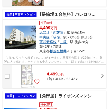
【駐輪場１台無料】パレロワイヤル杉並
売買 | 中古マンション
仲手無料
4,499
万円
総武線
「
西荻窪
」駅 徒歩15分
中央線
「
荻窪
」駅 バス6分 停歩3分
西武新宿線
「
井荻
」駅 徒歩28分
築42年 / 7階建
東京都
杉並区
桃井
４丁目12-21
「パレロワイヤル杉並」のここがイチオシ。三谷南公園まで269mです。身
近に人を感じることができる中古マンションです。駅まで歩いて15分ほどの
物件です。総武線西荻窪周辺に関するお...
4,499
万
円
1階 / 3LDK / 62.42㎡
【角部屋】ライオンズマンション荻窪第6
売買 | 中古マンション
仲手無料