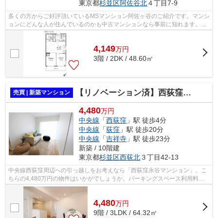
東京都
杉並区
阿佐谷北
４丁目7-9
多くの方からご好評頂いているMSマンション阿佐ヶ谷のご紹介です。マンシ
ョンにどんな人が住んでいるのかも中古マンションなら事前に知れます。メ
ンテナンスのしやすさから考えると決...
4,149
万
円
3階 / 2DK / 48.60㎡
【リノベーション済】西荻窪永谷マンション
売買 | 新築マンション
4,480
万円
中央線
「
西荻窪
」駅 徒歩4分
中央線
「
荻窪
」駅 徒歩20分
中央線
「
吉祥寺
」駅 徒歩23分
新築 / 10階建
東京都
杉並区
西荻北
３丁目42-13
中央線西荻窪周辺への引っ越しをお考えなら「西荻窪永谷マンション」。こ
ちらの4,480万円の物件はいかがでしょうか。パーキングスペース利用料金
は27000円です。株式会社オブライエン...
4,480
万
円
9階 / 3LDK / 64.32㎡