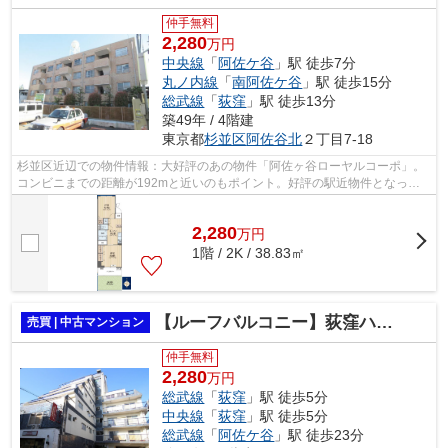
仲手無料
2,280
万円
中央線
「
阿佐ケ谷
」駅 徒歩7分
丸ノ内線
「
南阿佐ケ谷
」駅 徒歩15分
総武線
「
荻窪
」駅 徒歩13分
築49年 / 4階建
東京都
杉並区
阿佐谷北
２丁目7-18
杉並区近辺での物件情報：大好評のあの物件「阿佐ヶ谷ローヤルコーポ」。
コンビニまでの距離が192mと近いのもポイント。好評の駅近物件となって
おり、駅より徒歩7分に立地しています。...
2,280
万
円
1階 / 2K / 38.83㎡
【ルーフバルコニー】荻窪ハイツ 5階部分
売買 | 中古マンション
仲手無料
2,280
万円
総武線
「
荻窪
」駅 徒歩5分
中央線
「
荻窪
」駅 徒歩5分
総武線
「
阿佐ケ谷
」駅 徒歩23分