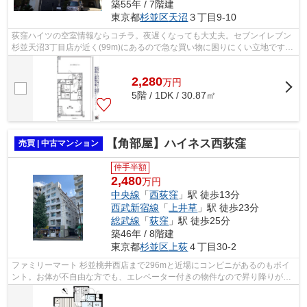
築55年 / 7階建
東京都
杉並区
天沼
３丁目9-10
荻窪ハイツの空室情報ならコチラ。夜遅くなっても大丈夫。セブンイレブン
杉並天沼3丁目店が近く(99m)にあるので急な買い物に困りにくい立地です。
高ニーズな駅近の物件となっており、...
2,280
万
円
5階 / 1DK / 30.87㎡
【角部屋】ハイネス西荻窪
売買 | 中古マンション
仲手半額
2,480
万円
中央線
「
西荻窪
」駅 徒歩13分
西武新宿線
「
上井草
」駅 徒歩23分
総武線
「
荻窪
」駅 徒歩25分
築46年 / 8階建
東京都
杉並区
上荻
４丁目30-2
ファミリーマート 杉並桃井西店まで296mと近場にコンビニがあるのもポイ
ント。お体が不自由な方でも、エレベーター付きの物件なので昇り降りが安
心です。駅から少し離れた、駅徒歩13分...