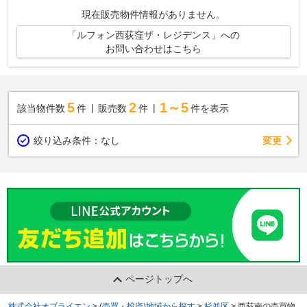
の物件です。多くの方に好評の、駅から...
現在販売物件情報がありません。
「ルフォン西荻窪ザ・レジデンス」への
お問い合わせはこちら
5
2
1～5
該当物件数
件
販売数
件
件を表示
変更
絞り込み条件：
なし
ページトップへ
株式会社オブライエン
>
(売買・投資)地域から探す
>
杉並区
>
西荻南の売買物