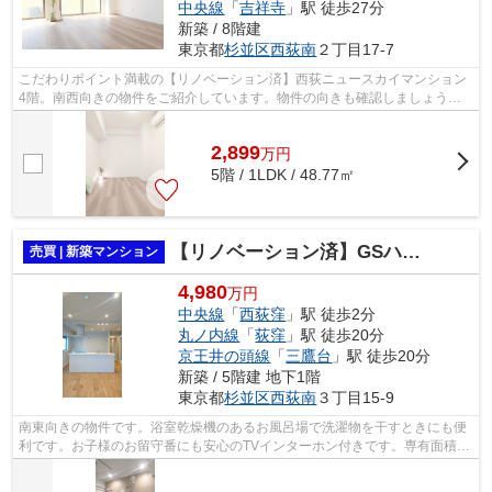
中央線
「
吉祥寺
」駅 徒歩27分
新築 / 8階建
東京都
杉並区
西荻南
２丁目17-7
こだわりポイント満載の【リノベーション済】西荻ニュースカイマンション
4階。南西向きの物件をご紹介しています。物件の向きも確認しましょう。
この物件は広々としたシステムキッチン...
2,899
万
円
5階 / 1LDK / 48.77㎡
【リノベーション済】GSハイム西荻窪
売買 | 新築マンション
4,980
万円
中央線
「
西荻窪
」駅 徒歩2分
丸ノ内線
「
荻窪
」駅 徒歩20分
京王井の頭線
「
三鷹台
」駅 徒歩20分
新築 / 5階建 地下1階
東京都
杉並区
西荻南
３丁目15-9
南東向きの物件です。浴室乾燥機のあるお風呂場で洗濯物を干すときにも便
利です。お子様のお留守番にも安心のTVインターホン付きです。専有面積
63.82㎡でご家族と過ごすのにも問題のな...