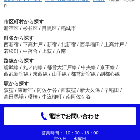
件
市区町村から探す
新宿区
/
杉並区
/
目黒区
/
稲城市
町名から探す
西新宿
/
下高井戸
/
新宿
/
北新宿
/
西早稲田
/
上高井戸
/
若松町
/
中落合
/
上荻
/
方南
路線から探す
総武線
/
丸ノ内線
/
都営大江戸線
/
中央線
/
京王線
/
西武新宿線
/
東西線
/
山手線
/
都営新宿線
/
副都心線
駅から探す
荻窪
/
東新宿
/
阿佐ケ谷
/
西荻窪
/
新大久保
/
早稲田
/
高田馬場
/
曙橋
/
牛込柳町
/
南阿佐ケ谷
電話でお問い合わせ
営業時間：
10：00～18：00
定休日：
水曜日