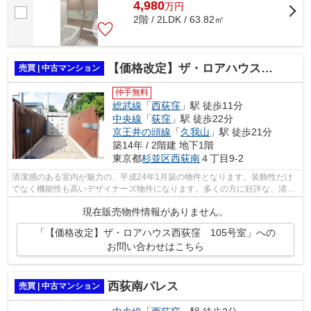
4,980
万
円
2階 / 2LDK / 63.82㎡
【価格改定】ザ・ロアハウス西荻窪 105号室
売買 | 中古マンション
仲手無料
総武線
「
西荻窪
」駅 徒歩11分
中央線
「
荻窪
」駅 徒歩22分
京王井の頭線
「
久我山
」駅 徒歩21分
築14年 / 2階建 地下1階
東京都
杉並区
西荻南
４丁目9-2
清潔感のある室内が魅力の、平成24年1月築の物件となります。装飾性だけ
でなく機能性も高いデザイナーズ物件になります。多くの方に好評な、清潔
感のある室内が魅力の中古マンションで...
現在販売物件情報がありません。
「【価格改定】ザ・ロアハウス西荻窪 105号室」への
お問い合わせはこちら
西荻南パレス
売買 | 中古マンション