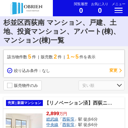
閲覧履歴
お気に入り
メニュー
0
0
杉並区西荻南 マンション、戸建、土
地、投資マンション、アパート(棟)、
マンション(棟)一覧
5
2
1～5
該当物件数
件
販売数
件
件を表示
変更
絞り込み条件：
なし
販売物件のみ
【リノベーション済】西荻ニュースカイマンション4階
売買 | 新築マンション
2,899
万円
総武線
「
西荻窪
」駅 徒歩6分
中央線
「
西荻窪
」駅 徒歩6分