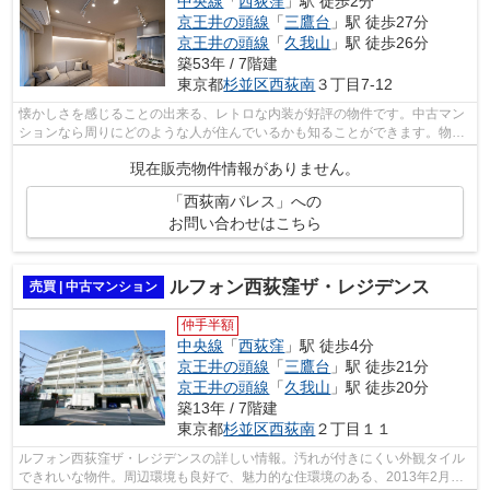
中央線
「
西荻窪
」駅 徒歩2分
京王井の頭線
「
三鷹台
」駅 徒歩27分
京王井の頭線
「
久我山
」駅 徒歩26分
築53年 / 7階建
東京都
杉並区
西荻南
３丁目7-12
懐かしさを感じることの出来る、レトロな内装が好評の物件です。中古マン
ションなら周りにどのような人が住んでいるかも知ることができます。物件
周辺には、徒歩2分圏内に駅などもあり...
現在販売物件情報がありません。
「西荻南パレス」への
お問い合わせはこちら
ルフォン西荻窪ザ・レジデンス
売買 | 中古マンション
仲手半額
中央線
「
西荻窪
」駅 徒歩4分
京王井の頭線
「
三鷹台
」駅 徒歩21分
京王井の頭線
「
久我山
」駅 徒歩20分
築13年 / 7階建
東京都
杉並区
西荻南
２丁目１１
ルフォン西荻窪ザ・レジデンスの詳しい情報。汚れが付きにくい外観タイル
できれいな物件。周辺環境も良好で、魅力的な住環境のある、2013年2月築