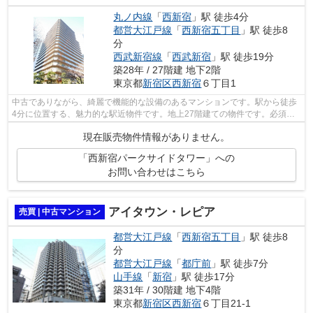
丸ノ内線
「
西新宿
」駅 徒歩4分
都営大江戸線
「
西新宿五丁目
」駅 徒歩8
分
西武新宿線
「
西武新宿
」駅 徒歩19分
築28年 / 27階建 地下2階
東京都
新宿区
西新宿
６丁目1
中古でありながら、綺麗で機能的な設備のあるマンションです。駅から徒歩
4分に位置する、魅力的な駅近物件です。地上27階建ての物件です。必須条
件として挙げる方が多い、エレベーター...
現在販売物件情報がありません。
「西新宿パークサイドタワー」への
お問い合わせはこちら
アイタウン・レピア
売買 | 中古マンション
都営大江戸線
「
西新宿五丁目
」駅 徒歩8
分
都営大江戸線
「
都庁前
」駅 徒歩7分
山手線
「
新宿
」駅 徒歩17分
築31年 / 30階建 地下4階
東京都
新宿区
西新宿
６丁目21-1