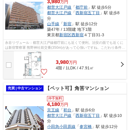
3,980
万円
都営大江戸線
「
都庁前
」駅 徒歩5分
都営大江戸線
「
西新宿五丁目
」駅 徒歩8
分
山手線
「
新宿
」駅 徒歩12分
築47年 / 13階建 地下1階
東京都
新宿区
西新宿
４丁目31-3
永谷リヴュール：都営大江戸線都庁前にも近くて便利。治安の面でも近くに
は新宿警察署 熊野神社前交番(350m)があって心強いですね。こだわり条件の
定番。コンビニ「ファミリーマート ...
3,980
万
円
4階 / 1LDK / 47.91㎡
【ペット可】角筈マンション
売買 | 中古マンション
仲手無料
4,180
万円
京王線
「
初台
」駅 徒歩6分
都営大江戸線
「
西新宿五丁目
」駅 徒歩10
分
小田急小田原線
「
参宮橋
」駅 徒歩12分