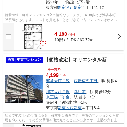
築57年 / 12階建 地下2階
東京都
新宿区
西新宿
４丁目41-12
新着情報：角筈マンションの空室情報ならコチラ。161m歩けば渋谷本町二
郵便局があります。コストも抑えることができる中古マンションはオススメ
です。譲れない条件として多い、駅から...
4,180
万
円
10階 / 2LDK / 60.72㎡
【価格改定】オリエンタル新宿コーポラス
売買 | 中古マンション
仲手無料
4,199
万円
都営大江戸線
「
西新宿五丁目
」駅 徒歩4
分
都営大江戸線
「
都庁前
」駅 徒歩12分
京王線
「
初台
」駅 徒歩13分
築54年 / 9階建 地下1階
東京都
新宿区
西新宿
４丁目8-4
駅まで徒歩4分の位置にある、好立地な物件です。中古のマンションなら費
用も抑えられ、その分の費用を他に充てることが出来ます。上階の方も上り
下りしやすい、エレベーター付きの物件...