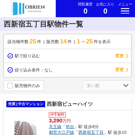
閲覧履歴
お気に入り
メニュー
0
0
西新宿五丁目駅物件一覧
25
14
1～25
該当物件数
件
販売数
件
件を表示
駅で絞り込む
変更
変更
絞り込み条件：
なし
販売物件のみ
西新宿ビューハイツ
売買 | 中古マンション
仲手無料
3,290
万円
京王線
「
初台
」駅 徒歩8分
都営大江戸線
「
西新宿五丁目
」駅 徒歩10