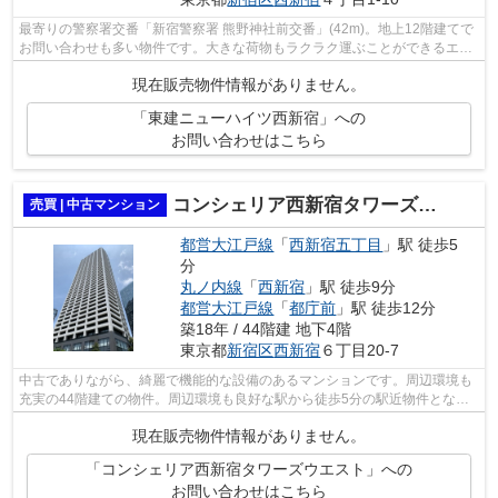
最寄りの警察署交番「新宿警察署 熊野神社前交番」(42m)。地上12階建てで
お問い合わせも多い物件です。大きな荷物もラクラク運ぶことができるエレ
ベーター付きの物件です。マンション...
現在販売物件情報がありません。
「東建ニューハイツ西新宿」への
お問い合わせはこちら
コンシェリア西新宿タワーズウエスト
売買 | 中古マンション
都営大江戸線
「
西新宿五丁目
」駅 徒歩5
分
丸ノ内線
「
西新宿
」駅 徒歩9分
都営大江戸線
「
都庁前
」駅 徒歩12分
築18年 / 44階建 地下4階
東京都
新宿区
西新宿
６丁目20-7
中古でありながら、綺麗で機能的な設備のあるマンションです。周辺環境も
充実の44階建ての物件。周辺環境も良好な駅から徒歩5分の駅近物件となっ
ています。エレベーター付きの物件はも...
現在販売物件情報がありません。
「コンシェリア西新宿タワーズウエスト」への
お問い合わせはこちら