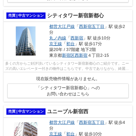
シティタワー新宿新都心
売買 | 中古マンション
都営大江戸線
「
西新宿五丁目
」駅 徒歩2
分
丸ノ内線
「
西新宿
」駅 徒歩10分
京王線
「
初台
」駅 徒歩17分
築20年 / 37階建 地下2階
東京都
新宿区
西新宿
４丁目2-15
多くの方からご好評頂いているシティタワー新宿新都心のご紹介です。ニー
ズの高いエレベーター付きの物件はこちらです。中古でありながら、綺麗で
機能的な設備のあるマンションです。...
現在販売物件情報がありません。
「シティタワー新宿新都心」への
お問い合わせはこちら
ユニーブル新宿西
売買 | 中古マンション
都営大江戸線
「
西新宿五丁目
」駅 徒歩4
分
京王線
「
初台
」駅 徒歩10分