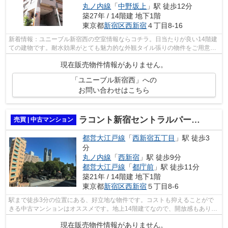
丸ノ内線
「
中野坂上
」駅 徒歩12分
築27年 / 14階建 地下1階
東京都
新宿区
西新宿
４丁目8-16
新着情報：ユニーブル新宿西の空室情報ならコチラ。日当たりが良い14階建
ての建物です。耐水効果がとても魅力的な外観タイル張りの物件をご用意し
ました。マンションにどんな人が住ん...
現在販売物件情報がありません。
「ユニーブル新宿西」への
お問い合わせはこちら
ラコント新宿セントラルパークアパートメント
売買 | 中古マンション
都営大江戸線
「
西新宿五丁目
」駅 徒歩3
分
丸ノ内線
「
西新宿
」駅 徒歩9分
都営大江戸線
「
都庁前
」駅 徒歩11分
築21年 / 14階建 地下1階
東京都
新宿区
西新宿
５丁目8-6
駅まで徒歩3分の位置にある、好立地な物件です。コストも抑えることがで
きる中古マンションはオススメです。地上14階建てなので、開放感もありま
す。風雨の侵入を防ぎ骨組みを守る外観...
現在販売物件情報がありません。