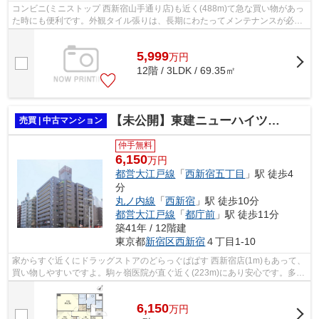
コンビニ(ミニストップ 西新宿山手通り店)も近く(488m)て急な買い物があっ
た時にも便利です。外観タイル張りは、長期にわたってメンテナンスが必要
ありません。譲れない条件として多い...
5,999
万
円
12階 / 3LDK / 69.35㎡
【未公開】東建ニューハイツ西新宿【角部屋】
売買 | 中古マンション
仲手無料
6,150
万円
都営大江戸線
「
西新宿五丁目
」駅 徒歩4
分
丸ノ内線
「
西新宿
」駅 徒歩10分
都営大江戸線
「
都庁前
」駅 徒歩11分
築41年 / 12階建
東京都
新宿区
西新宿
４丁目1-10
家からすぐ近くにドラッグストアのどらっぐぱぱす 西新宿店(1m)もあって、
買い物しやすいですよ。駒ヶ嶺医院が直ぐ近く(223m)にあり安心です。多く
の方に好評の、駅から徒歩4分に位置...
6,150
万
円