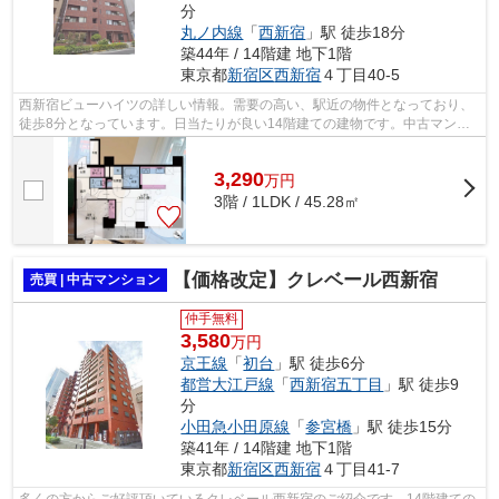
分
丸ノ内線
「
西新宿
」駅 徒歩18分
築44年 / 14階建 地下1階
東京都
新宿区
西新宿
４丁目40-5
西新宿ビューハイツの詳しい情報。需要の高い、駅近の物件となっており、
徒歩8分となっています。日当たりが良い14階建ての建物です。中古マンシ
ョンなら、物件の購入もスムーズです。...
3,290
万
円
3階 / 1LDK / 45.28㎡
【価格改定】クレベール西新宿
売買 | 中古マンション
仲手無料
3,580
万円
京王線
「
初台
」駅 徒歩6分
都営大江戸線
「
西新宿五丁目
」駅 徒歩9
分
小田急小田原線
「
参宮橋
」駅 徒歩15分
築41年 / 14階建 地下1階
東京都
新宿区
西新宿
４丁目41-7