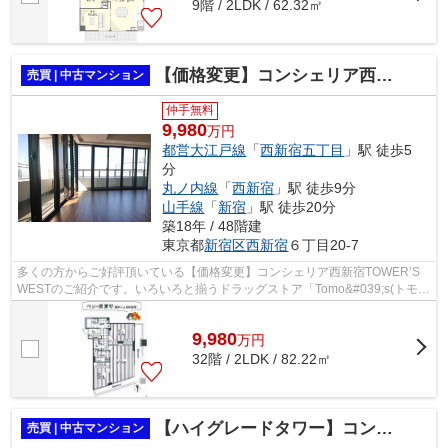
9階 / 2LDK / 62.32㎡
【価格変更】コンシェリア西新宿TOWER’S WEST
売買 | 中古マンション
仲手無料
9,980
万円
都営大江戸線
「
西新宿五丁目
」駅 徒歩5
分
丸ノ内線
「
西新宿
」駅 徒歩9分
山手線
「
新宿
」駅 徒歩20分
築18年 / 48階建
東京都
新宿区
西新宿
６丁目20-7
多くの方からご好評頂いている【価格変更】コンシェリア西新宿TOWER’S
WESTのご紹介です。いろいろと揃うドラッグストア「Tomo&#039;s(トモ
ズ) 西新宿五丁目店」も歩いてすぐ(500m...
9,980
万
円
32階 / 2LDK / 82.22㎡
【ハイグレードタワー】コンシェリア西新宿TOWER’S WEST
売買 | 中古マンション