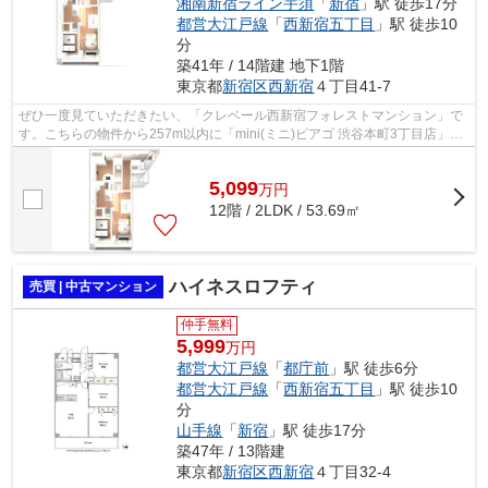
湘南新宿ライン宇須
「
新宿
」駅 徒歩17分
都営大江戸線
「
西新宿五丁目
」駅 徒歩10
分
築41年 / 14階建 地下1階
東京都
新宿区
西新宿
４丁目41-7
ぜひ一度見ていただきたい、「クレベール西新宿フォレストマンション」で
す。こちらの物件から257m以内に「mini(ミニ)ピアゴ 渋谷本町3丁目店」が
あります。物件から私立関東国際高校...
5,099
万
円
12階 / 2LDK / 53.69㎡
ハイネスロフティ
売買 | 中古マンション
仲手無料
5,999
万円
都営大江戸線
「
都庁前
」駅 徒歩6分
都営大江戸線
「
西新宿五丁目
」駅 徒歩10
分
山手線
「
新宿
」駅 徒歩17分
築47年 / 13階建
東京都
新宿区
西新宿
４丁目32-4