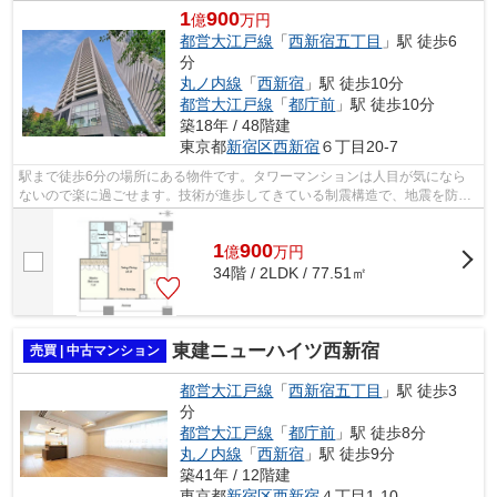
1
900
億
万円
都営大江戸線
「
西新宿五丁目
」駅 徒歩6
分
丸ノ内線
「
西新宿
」駅 徒歩10分
都営大江戸線
「
都庁前
」駅 徒歩10分
築18年 / 48階建
東京都
新宿区
西新宿
６丁目20-7
駅まで徒歩6分の場所にある物件です。タワーマンションは人目が気になら
ないので楽に過ごせます。技術が進歩してきている制震構造で、地震を防い
でくれます。中古マンションなら周りに...
1
900
億
万
円
34階 / 2LDK / 77.51㎡
東建ニューハイツ西新宿
売買 | 中古マンション
都営大江戸線
「
西新宿五丁目
」駅 徒歩3
分
都営大江戸線
「
都庁前
」駅 徒歩8分
丸ノ内線
「
西新宿
」駅 徒歩9分
築41年 / 12階建
東京都
新宿区
西新宿
４丁目1-10