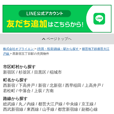
ページトップへ
株式会社オブライエン
>
(売買・投資)路線・駅から探す
>
都営地下鉄都営大江
戸線
>
西新宿五丁目駅の売買物件
市区町村から探す
新宿区
/
杉並区
/
目黒区
/
稲城市
町名から探す
西新宿
/
下高井戸
/
新宿
/
北新宿
/
西早稲田
/
上高井戸
/
若松町
/
中落合
/
上荻
/
方南
路線から探す
総武線
/
丸ノ内線
/
都営大江戸線
/
中央線
/
京王線
/
西武新宿線
/
東西線
/
山手線
/
都営新宿線
/
副都心線