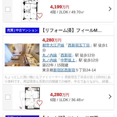
4,199
万
円
4階 / 2LDK / 49.70㎡
【リフォーム済】フィールM西新宿
売買 | 中古マンション
4,280
万円
都営大江戸線
「
西新宿五丁目
」駅 徒歩1
分
丸ノ内線
「
西新宿
」駅 徒歩12分
丸ノ内線
「
中野坂上
」駅 徒歩12分
築22年 / 15階建
東京都
新宿区
西新宿
５丁目24-14
ちょっとした買い物にもファミリーマート 西新宿五丁目店が近く(35m)にあ
り便利です。周辺環境も充実の15階建ての物件。中古でありながら、綺麗で
機能的な設備のあるマンションです。...
4,280
万
円
6階 / 1LDK / 36.48㎡