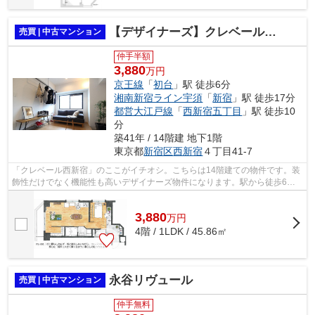
【デザイナーズ】クレベール西新宿
売買 | 中古マンション
仲手半額
3,880
万円
京王線
「
初台
」駅 徒歩6分
湘南新宿ライン宇須
「
新宿
」駅 徒歩17分
都営大江戸線
「
西新宿五丁目
」駅 徒歩10
分
築41年 / 14階建 地下1階
東京都
新宿区
西新宿
４丁目41-7
「クレベール西新宿」のここがイチオシ。こちらは14階建ての物件です。装
飾性だけでなく機能性も高いデザイナーズ物件になります。駅から徒歩6分
の物件です。株式会社オブライエンへの...
3,880
万
円
4階 / 1LDK / 45.86㎡
永谷リヴュール
売買 | 中古マンション
仲手無料