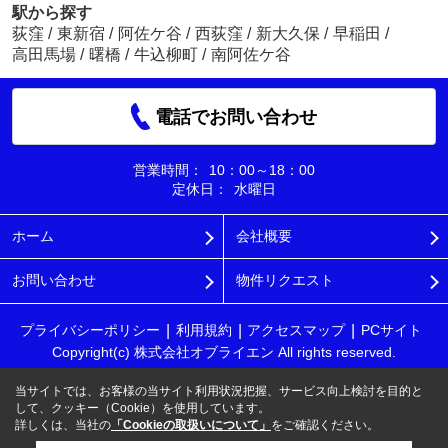
駅から探す
荻窪
/
東新宿
/
阿佐ケ谷
/
西荻窪
/
新大久保
/
早稲田
/
高田馬場
/
曙橋
/
牛込柳町
/
南阿佐ケ谷
電話でお問い合わせ
営業時間：
10：00～18：00
定休日：
水曜日
ホーム
会社概要
お問い合わせ
物件リクエスト
プライバシーポリシー
利用規約
アクセスマップ
PCサイト
Copyright(c) 株式会社オブライエン All rights reserved.
当サイトでは、お客様の当サイト利用状況把握、サービス向上検討を目的と
して、クッキー（Cookie）を使用しています。
詳しくは、当社の
「Cookieの取扱いについて」
をご確認ください。