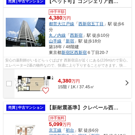
【ペット可】コンシェリア西新宿TOWER’S WEST
売買 | 中古マンション
仲手半額
4,380
万円
都営大江戸線
「
西新宿五丁目
」駅 徒歩6
分
丸ノ内線
「
西新宿
」駅 徒歩10分
山手線
「
新宿
」駅 徒歩18分
築18年 / 48階建
東京都
新宿区
西新宿
６丁目20-7
安心の薬剤師がいるどらっぐぱぱす 西新宿店が近くにある(226m)ので安心。
エレベーター2基の物件なので、快適に上り下りすることができます。快適
な地上48階建ての物件。徒歩6分圏内に...
4,380
万
円
15階 / 1K / 37.45㎡
【新耐震基準】クレベール西新宿フォレストマンション
売買 | 中古マンション
仲手無料
5,099
万円
京王線
「
初台
」駅 徒歩6分