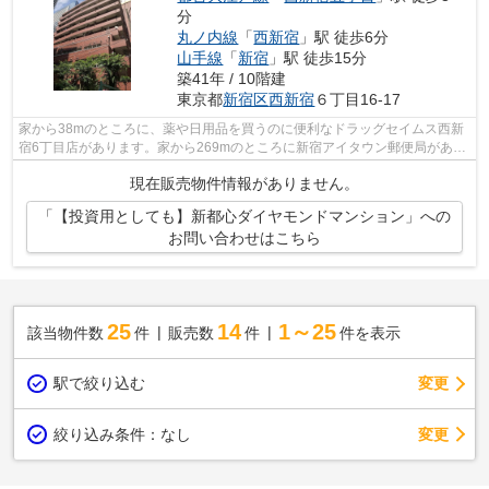
分
丸ノ内線
「
西新宿
」駅 徒歩6分
山手線
「
新宿
」駅 徒歩15分
築41年 / 10階建
東京都
新宿区
西新宿
６丁目16-17
家から38mのところに、薬や日用品を買うのに便利なドラッグセイムス西新
宿6丁目店があります。家から269mのところに新宿アイタウン郵便局があり
ます。レトロ感溢れる物件は今注目度の...
現在販売物件情報がありません。
「【投資用としても】新都心ダイヤモンドマンション」への
お問い合わせはこちら
25
14
1～25
該当物件数
件
販売数
件
件を表示
駅で絞り込む
変更
変更
絞り込み条件：
なし