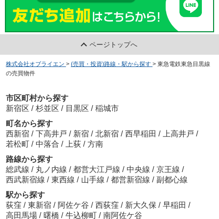
ページトップへ
株式会社オブライエン
>
(売買・投資)路線・駅から探す
>
東急電鉄東急目黒線
の売買物件
市区町村から探す
新宿区
/
杉並区
/
目黒区
/
稲城市
町名から探す
西新宿
/
下高井戸
/
新宿
/
北新宿
/
西早稲田
/
上高井戸
/
若松町
/
中落合
/
上荻
/
方南
路線から探す
総武線
/
丸ノ内線
/
都営大江戸線
/
中央線
/
京王線
/
西武新宿線
/
東西線
/
山手線
/
都営新宿線
/
副都心線
駅から探す
荻窪
/
東新宿
/
阿佐ケ谷
/
西荻窪
/
新大久保
/
早稲田
/
高田馬場
/
曙橋
/
牛込柳町
/
南阿佐ケ谷