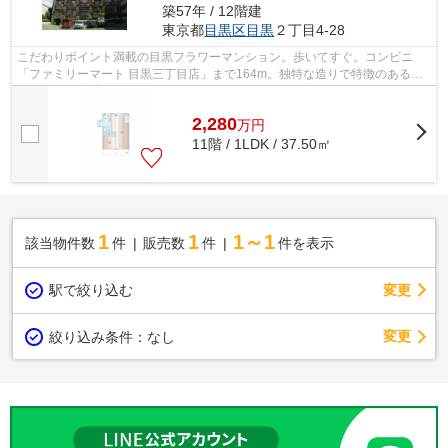
築57年 / 12階建
東京都
目黒区
目黒
２丁目4-28
こだわりポイント満載の目黒フラワーマンション。歩いてすぐ。コンビニ
「ファミリーマート 目黒三丁目店」まで164m。独特な造りで特徴のあるデ
ザイナーズなら楽しい気分になれます。歩...
2,280
万
円
11階 / 1LDK / 37.50㎡
1
1
1～1
該当物件数
件
販売数
件
件を表示
駅で絞り込む
変更
変更
絞り込み条件：
なし