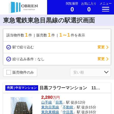
閲覧履歴
お気に入り
メニュー
0
0
東急電鉄東急目黒線の駅選択画面
1
1
1～1
該当物件数
件
販売数
件
件を表示
駅で絞り込む
変更
変更
絞り込み条件：
なし
販売物件のみ
目黒フラワーマンション 11階部分
売買 | 中古マンション
2,280
万円
山手線
「
目黒
」駅 徒歩12分
東急目黒線
「
不動前
」駅 徒歩15分
東急東横線
「
中目黒
」駅 徒歩16分