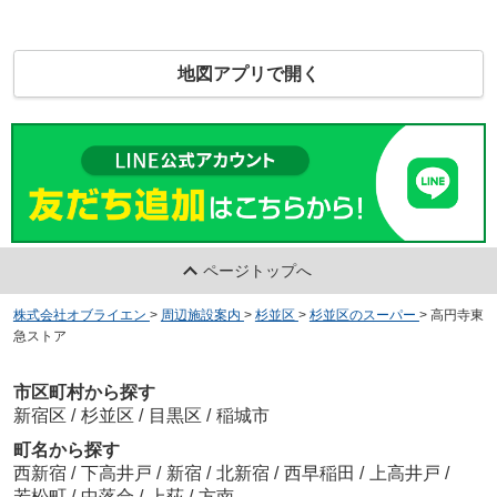
地図アプリで開く
ページトップへ
株式会社オブライエン
>
周辺施設案内
>
杉並区
>
杉並区のスーパー
>
高円寺東
急ストア
市区町村から探す
新宿区
/
杉並区
/
目黒区
/
稲城市
町名から探す
西新宿
/
下高井戸
/
新宿
/
北新宿
/
西早稲田
/
上高井戸
/
若松町
/
中落合
/
上荻
/
方南