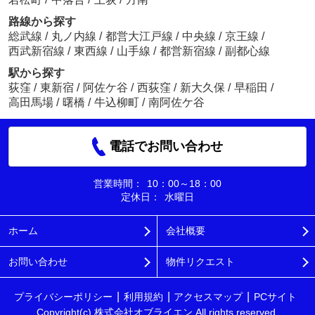
路線から探す
総武線
/
丸ノ内線
/
都営大江戸線
/
中央線
/
京王線
/
西武新宿線
/
東西線
/
山手線
/
都営新宿線
/
副都心線
駅から探す
荻窪
/
東新宿
/
阿佐ケ谷
/
西荻窪
/
新大久保
/
早稲田
/
高田馬場
/
曙橋
/
牛込柳町
/
南阿佐ケ谷
電話でお問い合わせ
営業時間：
10：00～18：00
定休日：
水曜日
ホーム
会社概要
お問い合わせ
物件リクエスト
プライバシーポリシー
利用規約
アクセスマップ
PCサイト
Copyright(c) 株式会社オブライエン All rights reserved.