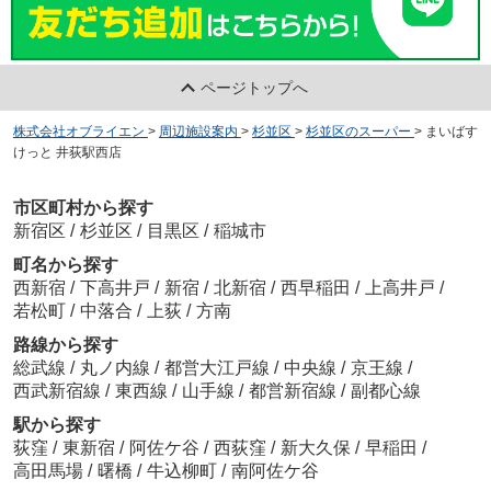
ページトップへ
株式会社オブライエン
>
周辺施設案内
>
杉並区
>
杉並区のスーパー
>
まいばす
けっと 井荻駅西店
市区町村から探す
新宿区
/
杉並区
/
目黒区
/
稲城市
町名から探す
西新宿
/
下高井戸
/
新宿
/
北新宿
/
西早稲田
/
上高井戸
/
若松町
/
中落合
/
上荻
/
方南
路線から探す
総武線
/
丸ノ内線
/
都営大江戸線
/
中央線
/
京王線
/
西武新宿線
/
東西線
/
山手線
/
都営新宿線
/
副都心線
駅から探す
荻窪
/
東新宿
/
阿佐ケ谷
/
西荻窪
/
新大久保
/
早稲田
/
高田馬場
/
曙橋
/
牛込柳町
/
南阿佐ケ谷