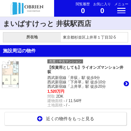
閲覧履歴
お気に入り
メニュー
0
0
まいばすけっと 井荻駅西店
所在地
東京都杉並区上井草１丁目32-5
施設周辺の物件
売買｜中古マンション
【投資用としても】ライオンズマンション井
荻
西武新宿線「井荻」駅 徒歩9分
西武新宿線「下井草」駅 徒歩10分
西武新宿線「上井草」駅 徒歩20分
1,520万円
間取:
2DK
建物面積:
- / 11.54坪
土地面積:
- / -
近くの物件をもっと見る