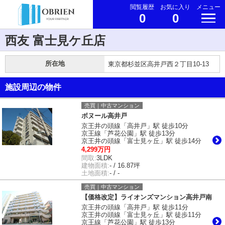
閲覧履歴
お気に入り
メニュー
0
0
西友 富士見ケ丘店
所在地
東京都杉並区高井戸西２丁目10-13
施設周辺の物件
売買｜中古マンション
ボヌール高井戸
京王井の頭線「高井戸」駅 徒歩10分
京王線「芦花公園」駅 徒歩13分
京王井の頭線「富士見ヶ丘」駅 徒歩14分
4,299万円
間取:
3LDK
建物面積:
- / 16.87坪
土地面積:
- / -
売買｜中古マンション
【価格改定】ライオンズマンション高井戸南
京王井の頭線「高井戸」駅 徒歩11分
京王井の頭線「富士見ヶ丘」駅 徒歩11分
京王線「芦花公園」駅 徒歩13分