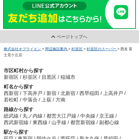
ページトップへ
株式会社オブライエン
>
周辺施設案内
>
杉並区
>
杉並区のスーパー
>
西友 富
士見ケ丘店
市区町村から探す
新宿区
/
杉並区
/
目黒区
/
稲城市
町名から探す
西新宿
/
下高井戸
/
新宿
/
北新宿
/
西早稲田
/
上高井戸
/
若松町
/
中落合
/
上荻
/
方南
路線から探す
総武線
/
丸ノ内線
/
都営大江戸線
/
中央線
/
京王線
/
西武新宿線
/
東西線
/
山手線
/
都営新宿線
/
副都心線
駅から探す
荻窪
/
東新宿
/
阿佐ケ谷
/
西荻窪
/
新大久保
/
早稲田
/