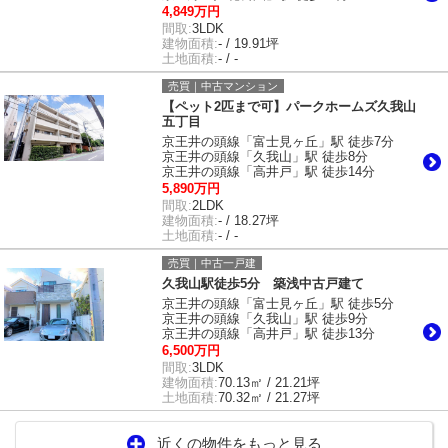
4,849万円
間取:
3LDK
建物面積:
- / 19.91坪
土地面積:
- / -
売買｜中古マンション
【ペット2匹まで可】パークホームズ久我山
五丁目
京王井の頭線「富士見ヶ丘」駅 徒歩7分
京王井の頭線「久我山」駅 徒歩8分
京王井の頭線「高井戸」駅 徒歩14分
5,890万円
間取:
2LDK
建物面積:
- / 18.27坪
土地面積:
- / -
売買｜中古一戸建
久我山駅徒歩5分 築浅中古戸建て
京王井の頭線「富士見ヶ丘」駅 徒歩5分
京王井の頭線「久我山」駅 徒歩9分
京王井の頭線「高井戸」駅 徒歩13分
6,500万円
間取:
3LDK
建物面積:
70.13㎡ / 21.21坪
土地面積:
70.32㎡ / 21.27坪
近くの物件をもっと見る