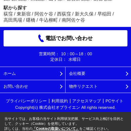
駅から探す
荻窪
/
東新宿
/
阿佐ケ谷
/
西荻窪
/
新大久保
/
早稲田
/
高田馬場
/
曙橋
/
牛込柳町
/
南阿佐ケ谷
電話でお問い合わせ
営業時間：
10：00～18：00
定休日：
水曜日
ホーム
会社概要
お問い合わせ
物件リクエスト
プライバシーポリシー
利用規約
アクセスマップ
PCサイト
Copyright(c) 株式会社オブライエン All rights reserved.
当サイトでは、お客様の当サイト利用状況把握、サービス向上検討を目的と
して、クッキー（Cookie）を使用しています。
詳しくは、当社の
「Cookieの取扱いについて」
をご確認ください。