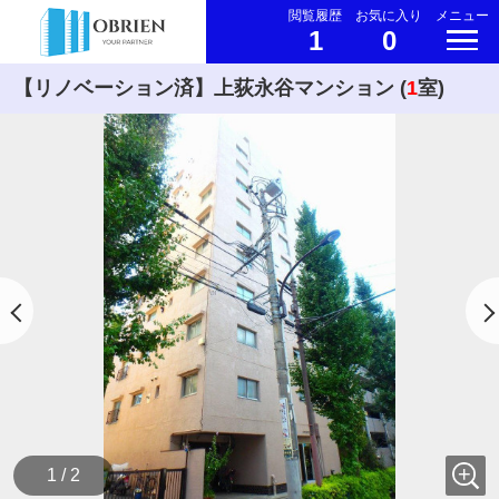
閲覧履歴
お気に入り
メニュー
1
0
【リノベーション済】上荻永谷マンション (
1
室)
1 / 2