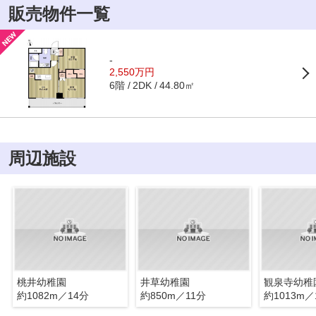
販売物件一覧
-
2,550万円
6階
44.80㎡
2DK
周辺施設
桃井幼稚園
井草幼稚園
観泉寺幼稚
約1082m／14分
約850m／11分
約1013m／