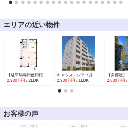
エリアの近い物件
【駐車場専用使用権付き】阿佐谷コーポラス5階
キャッスルシティ井荻駅前 1階
2,980
万
円
/ 2LDK
2,980
万
円
/ 1LDK
2,680
万
円
お客様の声