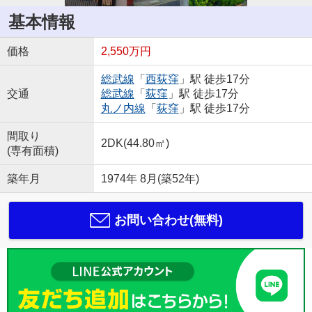
基本情報
価格
2,550万円
総武線
「
西荻窪
」駅 徒歩17分
交通
総武線
「
荻窪
」駅 徒歩17分
丸ノ内線
「
荻窪
」駅 徒歩17分
間取り
2DK(44.80㎡)
(専有面積)
築年月
1974年 8月(築52年)
お問い合わせ(無料)