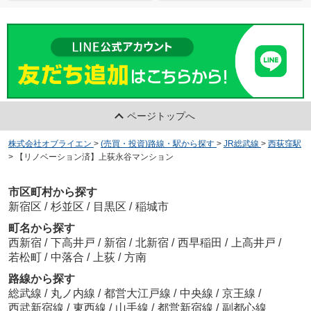
ページトップへ
株式会社オブライエン
>
(売買・投資)路線・駅から探す
>
JR総武線
>
西荻窪駅
>
【リノベーション済】上荻永谷マンション
市区町村から探す
新宿区
/
杉並区
/
目黒区
/
稲城市
町名から探す
西新宿
/
下高井戸
/
新宿
/
北新宿
/
西早稲田
/
上高井戸
/
若松町
/
中落合
/
上荻
/
方南
路線から探す
総武線
/
丸ノ内線
/
都営大江戸線
/
中央線
/
京王線
/
西武新宿線
/
東西線
/
山手線
/
都営新宿線
/
副都心線