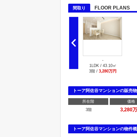
FLOOR PLANS
間取り
-
1LDK / 43.10㎡
3階 /
3,280万円
トーア阿佐谷マンションの販売物
所在階
価格
3,280
3階
トーア阿佐谷マンションの物件概