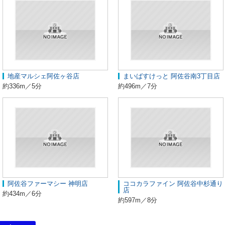
地産マルシェ阿佐ヶ谷店
まいばすけっと 阿佐谷南3丁目店
約336m／5分
約496m／7分
阿佐谷ファーマシー 神明店
ココカラファイン 阿佐谷中杉通り
店
約434m／6分
約597m／8分