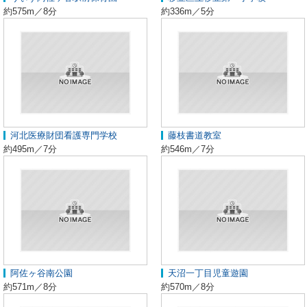
約575m／8分
約336m／5分
河北医療財団看護専門学校
藤枝書道教室
約495m／7分
約546m／7分
阿佐ヶ谷南公園
天沼一丁目児童遊園
約571m／8分
約570m／8分