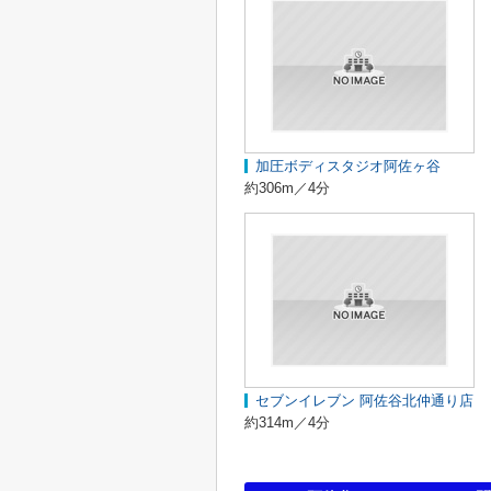
加圧ボディスタジオ阿佐ヶ谷
約306m／4分
セブンイレブン 阿佐谷北仲通り店
約314m／4分