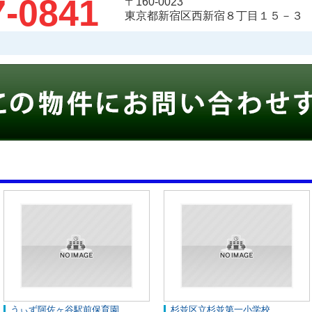
7-0841
〒160-0023
東京都新宿区西新宿８丁目１５－３
うぃず阿佐ヶ谷駅前保育園
杉並区立杉並第一小学校