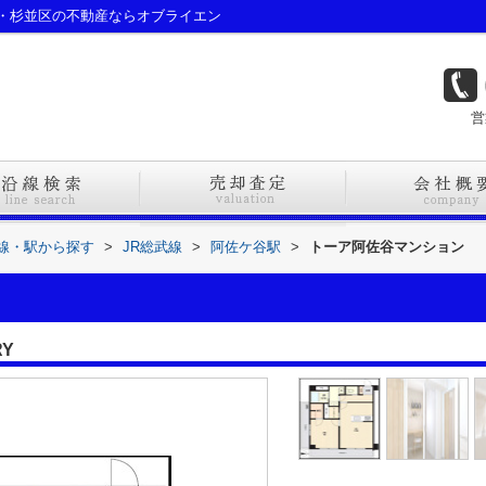
・杉並区の不動産ならオブライエン
営
路線・駅から探す
>
JR総武線
>
阿佐ケ谷駅
>
トーア阿佐谷マンション
RY