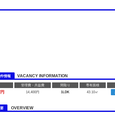
VACANCY INFORMATION
件情報
管理費・共益費
間取り
専有面積
万円
14,400円
1LDK
43.10㎡
OVERVIEW
要