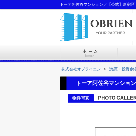
トーア阿佐谷マンション／【公式】新宿区
株式会社オブライエン
>
(売買・投資)
トーア阿佐谷マンション
PHOTO GALLE
物件写真