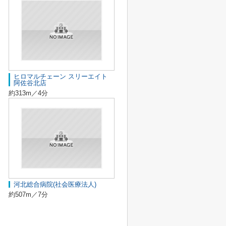
ヒロマルチェーン スリーエイト
阿佐谷北店
約313m／4分
河北総合病院(社会医療法人)
約507m／7分