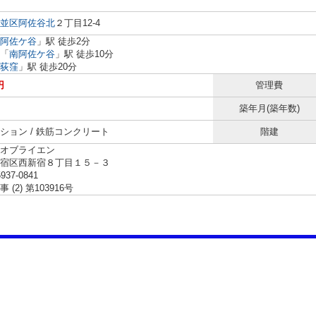
並区
阿佐谷北
２丁目12-4
阿佐ケ谷
」駅 徒歩2分
「
南阿佐ケ谷
」駅 徒歩10分
荻窪
」駅 徒歩20分
円
管理費
築年月(築年数)
ション / 鉄筋コンクリート
階建
オブライエン
新宿区西新宿８丁目１５－３
5937-0841
(2) 第103916号