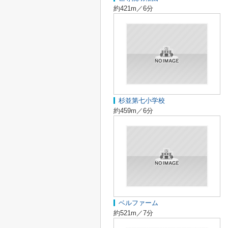
約421m／6分
杉並第七小学校
約459m／6分
ベルファーム
約521m／7分