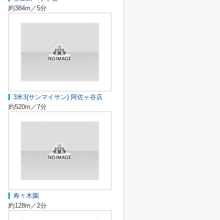
約384m／5分
3米3(サンマイサン) 阿佐ヶ谷店
約520m／7分
寿々木園
約128m／2分