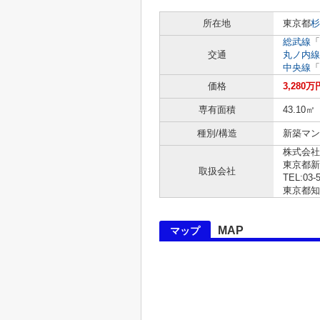
所在地
東京都
杉
総武線
「
交通
丸ノ内線
中央線
「
価格
3,280万
専有面積
43.10㎡
種別/構造
新築マン
株式会社
東京都
取扱会社
TEL:03-
東京都知事 
MAP
マップ