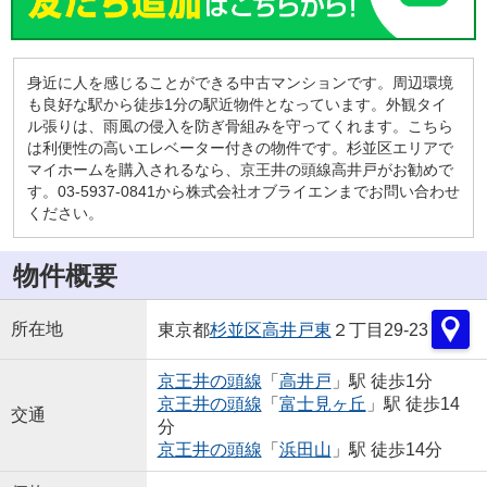
身近に人を感じることができる中古マンションです。周辺環境
も良好な駅から徒歩1分の駅近物件となっています。外観タイ
ル張りは、雨風の侵入を防ぎ骨組みを守ってくれます。こちら
は利便性の高いエレベーター付きの物件です。杉並区エリアで
マイホームを購入されるなら、京王井の頭線高井戸がお勧めで
す。03-5937-0841から株式会社オブライエンまでお問い合わせ
ください。
物件概要
所在地
東京都
杉並区
高井戸東
２丁目29-23
京王井の頭線
「
高井戸
」駅 徒歩1分
京王井の頭線
「
富士見ヶ丘
」駅 徒歩14
交通
分
京王井の頭線
「
浜田山
」駅 徒歩14分