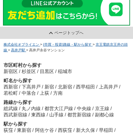
ページトップへ
株式会社オブライエン
>
(売買・投資)路線・駅から探す
>
京王電鉄京王井の頭
線
>
高井戸駅
>
高井戸永谷マンション
市区町村から探す
新宿区
/
杉並区
/
目黒区
/
稲城市
町名から探す
西新宿
/
下高井戸
/
新宿
/
北新宿
/
西早稲田
/
上高井戸
/
若松町
/
中落合
/
上荻
/
方南
路線から探す
総武線
/
丸ノ内線
/
都営大江戸線
/
中央線
/
京王線
/
西武新宿線
/
東西線
/
山手線
/
都営新宿線
/
副都心線
駅から探す
荻窪
/
東新宿
/
阿佐ケ谷
/
西荻窪
/
新大久保
/
早稲田
/