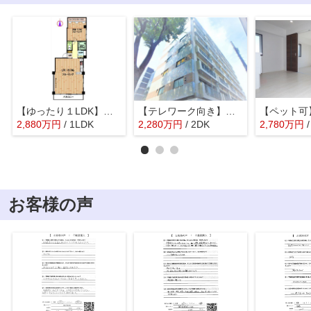
【ゆったり１LDK】パールウチダ
【テレワーク向き】パールハイツ桜上水
2,880
万
円
/ 1LDK
2,280
万
円
/ 2DK
2,780
万
円
お客様の声