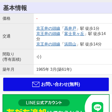
基本情報
価格
-
京王井の頭線
「
高井戸
」駅 徒歩1分
京王井の頭線
「
富士見ヶ丘
」駅 徒歩14
交通
分
京王井の頭線
「
浜田山
」駅 徒歩14分
間取り
-(-)
(専有面積)
築年月
1965年 3月(築61年)
お問い合わせ(無料)