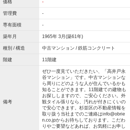
価格
-
管理費
-
専有面積
-
築年月
1965年 3月(築61年)
種別 / 構造
中古マンション / 鉄筋コンクリート
階建
11階建
ぜひ一度見ていただきたい、「高井戸永
谷マンション」です。中古マンションな
ら周りにどのような人が住んでいるかも
知ることができます。11階建ての建物も
お探ししますので、ご安心ください。外
備考
観タイル張りなら、汚れが付きにくいの
で安心できます。杉並区の不動産情報を
取り扱う当社までのご連絡はinfo@obrie
n.co.jpからお待ちしております。こだわ
りやご要望などあれば、お気軽にお申し