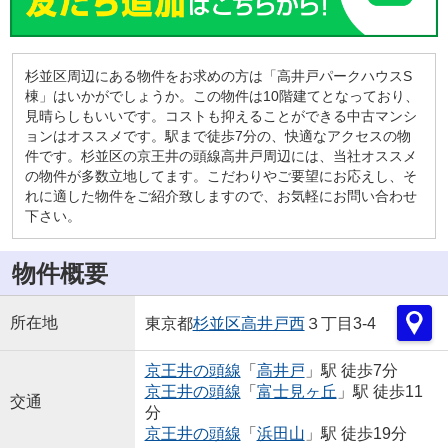
杉並区周辺にある物件をお求めの方は「高井戸パークハウスS
棟」はいかがでしょうか。この物件は10階建てとなっており、
見晴らしもいいです。コストも抑えることができる中古マンシ
ョンはオススメです。駅まで徒歩7分の、快適なアクセスの物
件です。杉並区の京王井の頭線高井戸周辺には、当社オススメ
の物件が多数立地してます。こだわりやご要望にお応えし、そ
れに適した物件をご紹介致しますので、お気軽にお問い合わせ
下さい。
物件概要
所在地
東京都
杉並区
高井戸西
３丁目3-4
京王井の頭線
「
高井戸
」駅 徒歩7分
京王井の頭線
「
富士見ヶ丘
」駅 徒歩11
交通
分
京王井の頭線
「
浜田山
」駅 徒歩19分