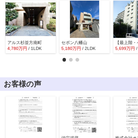
アルス杉並方南町
セボン八幡山
4,780
万
円
/ 1LDK
5,180
万
円
/ 2LDK
5,699
万
円
お客様の声