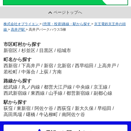
ページトップへ
株式会社オブライエン
>
(売買・投資)路線・駅から探す
>
京王電鉄京王井の頭
線
>
高井戸駅
>
高井戸パークハウスS棟
市区町村から探す
新宿区
/
杉並区
/
目黒区
/
稲城市
町名から探す
西新宿
/
下高井戸
/
新宿
/
北新宿
/
西早稲田
/
上高井戸
/
若松町
/
中落合
/
上荻
/
方南
路線から探す
総武線
/
丸ノ内線
/
都営大江戸線
/
中央線
/
京王線
/
西武新宿線
/
東西線
/
山手線
/
都営新宿線
/
副都心線
駅から探す
荻窪
/
東新宿
/
阿佐ケ谷
/
西荻窪
/
新大久保
/
早稲田
/
高田馬場
/
曙橋
/
牛込柳町
/
南阿佐ケ谷