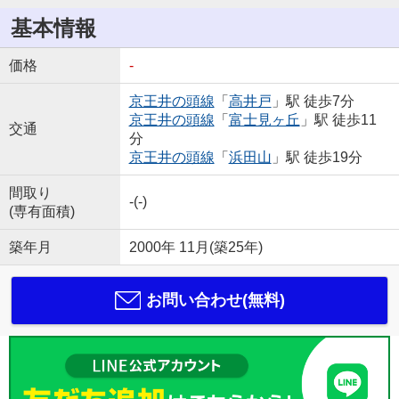
基本情報
価格
-
京王井の頭線
「
高井戸
」駅 徒歩7分
京王井の頭線
「
富士見ヶ丘
」駅 徒歩11
交通
分
京王井の頭線
「
浜田山
」駅 徒歩19分
間取り
-(-)
(専有面積)
築年月
2000年 11月(築25年)
お問い合わせ(無料)