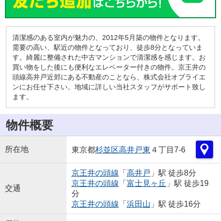
清潔感のある室内が魅力の、2012年5月築の物件となります。
需要の高い、駅近の物件となっており、徒歩8分となっていま
す。綺麗に整備された中古マンションで清潔感を感じます。お
買い物をした後にも便利なエレベーター付きの物件。京王井の
頭線高井戸近郊にある不動産のことなら、株式会社オブライエ
ンにお任せ下さい。地域に詳しい当社スタッフがサポート致し
ます。
物件概要
所在地
東京都
杉並区
高井戸東
４丁目7-6
京王井の頭線
「
高井戸
」駅 徒歩8分
京王井の頭線
「
富士見ヶ丘
」駅 徒歩19
交通
分
京王井の頭線
「
浜田山
」駅 徒歩16分