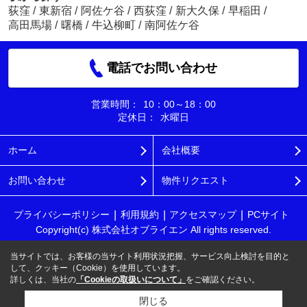
荻窪
/
東新宿
/
阿佐ケ谷
/
西荻窪
/
新大久保
/
早稲田
/
高田馬場
/
曙橋
/
牛込柳町
/
南阿佐ケ谷
電話でお問い合わせ
営業時間：
10：00～18：00
定休日：
水曜日
ホーム
会社概要
お問い合わせ
物件リクエスト
プライバシーポリシー
利用規約
アクセスマップ
PCサイト
Copyright(c) 株式会社オブライエン All rights reserved.
当サイトでは、お客様の当サイト利用状況把握、サービス向上検討を目的と
して、クッキー（Cookie）を使用しています。
詳しくは、当社の
「Cookieの取扱いについて」
をご確認ください。
閉じる