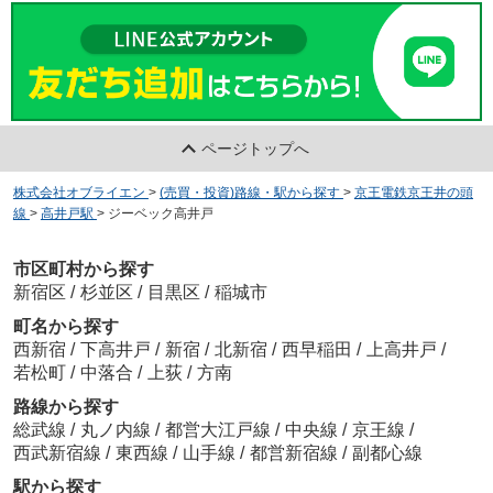
ページトップへ
株式会社オブライエン
>
(売買・投資)路線・駅から探す
>
京王電鉄京王井の頭
線
>
高井戸駅
>
ジーベック高井戸
市区町村から探す
新宿区
/
杉並区
/
目黒区
/
稲城市
町名から探す
西新宿
/
下高井戸
/
新宿
/
北新宿
/
西早稲田
/
上高井戸
/
若松町
/
中落合
/
上荻
/
方南
路線から探す
総武線
/
丸ノ内線
/
都営大江戸線
/
中央線
/
京王線
/
西武新宿線
/
東西線
/
山手線
/
都営新宿線
/
副都心線
駅から探す