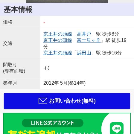
基本情報
価格
-
京王井の頭線
「
高井戸
」駅 徒歩8分
京王井の頭線
「
富士見ヶ丘
」駅 徒歩19
交通
分
京王井の頭線
「
浜田山
」駅 徒歩16分
間取り
-(-)
(専有面積)
築年月
2012年 5月(築14年)
お問い合わせ(無料)