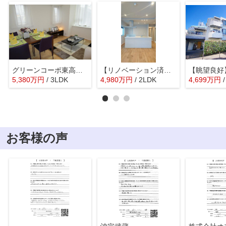
グリーンコーポ東高円寺
【リノベーション済】GSハイム西荻窪
5,380
万
円
/ 3LDK
4,980
万
円
/ 2LDK
4,699
万
円
お客様の声