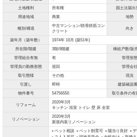
土地権利
所有権
国土法届出
用途地域
商業
地勢
中古マンション/鉄骨鉄筋コン
種別/構造
向き
クリート
築年月（築年数）
1974年 10月 (築51年)
所在階/階建
3階/9階建
棟総戸数/販
管理組合有無
有
管理形
管理員の勤務形態
巡回
管理会
取引態様
その他
現況
引渡し
即時
建築確認
物件番号
54756550
取引条件の有
2020年3月
リフォーム
キッチン 浴室 トイレ 壁 床 全室
2020年3月
リノベーション
新規内装リノベーション
ペット相談
ペット飼育可
陽当り良好
デ
２人入居可
現地見学会
女性向け
新婚さ