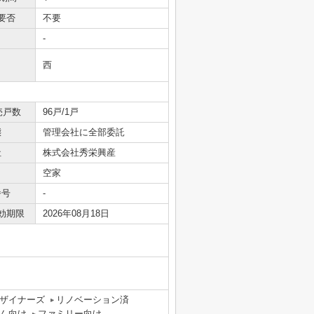
要否
不要
-
西
売戸数
96戸/1戸
態
管理会社に全部委託
社
株式会社秀栄興産
空家
番号
-
効期限
2026年08月18日
ザイナーズ
リノベーション済
ん向け
ファミリー向け