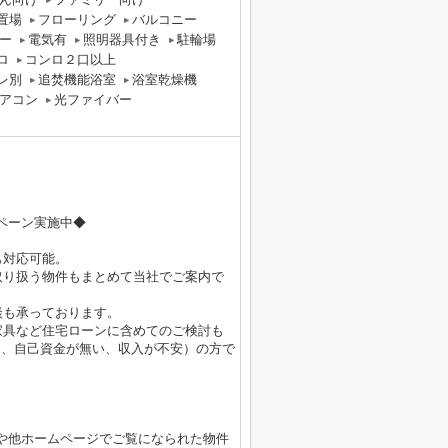
置場
フローリング
バルコニー
ー
電気有
照明器具付き
駐輪場
ロ
コンロ２口以上
レ別
追焚機能浴室
浴室乾燥機
アコン
光ファイバー
ペーン実施中◆
も対応可能。
取り扱う物件もまとめて当社でご案内で
談も承っております。
家具など住宅ローンに含めてのご検討も
る、自己資金が無い、収入が不安）の方で
や他ホームページでご覧になられた物件