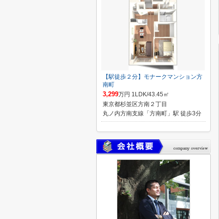
【駅徒歩２分】モナークマンション方
南町
3,299
万円 1LDK/43.45㎡
東京都杉並区方南２丁目
丸ノ内方南支線「方南町」駅 徒歩3分