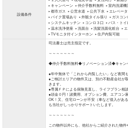
キャンペーン
仲介手数料無料
室内洗濯機
都市ガス
公営水道
公共下水
エレベータ
設備条件
バイク置場あり
外観タイル張り
ガスコン
システムキッチン
コンロ３口
バス・トイ
温水洗浄便座
洗面台
洗髪洗面化粧台
エ
TVモニタ付インターホン
住戸内覧可能
司法書士は売主指定です。
～～～～～～～
◆仲介手数料無料◆リノベーション済◆キャン
●年中無休で「これから内覧したい」など夜間
●ご検討エリアの物件又は、別の不動産会社が
きます。
●専属ＦＰによる保険見直し、ライフプラン相
●頭金０円！諸費用、オプション費、エアコン
OK！又、住宅ローンが不安（車など借入があ
も当社がしっかりサポートいたします。
～～～～～～～
この物件以外にも、他社からご紹介された物件