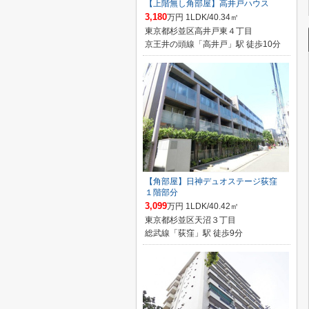
【上階無し角部屋】高井戸ハウス
3,180
万円 1LDK/40.34㎡
東京都杉並区高井戸東４丁目
京王井の頭線「高井戸」駅 徒歩10分
【角部屋】日神デュオステージ荻窪
１階部分
3,099
万円 1LDK/40.42㎡
東京都杉並区天沼３丁目
総武線「荻窪」駅 徒歩9分