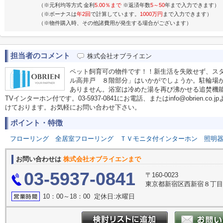
（※元利均等方式 金利
5.00％まで
※返済年数
5～50
年まで入力できます）
（※ボーナスは
年2回
で計算しています。
1000万円
まで入力できます）
（※物件購入時、その他諸費用が発生する場合がございます）
担当者のコメント
株式会社オブライエン
ペット飼育可の物件です！！新生活を失敗せず、ス
ル高井戸 ８階部分」はいかがでしょうか。駐輪場
ありません。浴室は冷めた湯を再び沸かせる追焚機
TVインターホン付です。03-5937-0841にお電話、またはinfo@obrien
けております。お気軽にお問い合わせ下さい。
ポイント・特徴
フローリング
全居室フローリング
ＴＶモニタ付インターホン
照明
お問い合わせは
株式会社オブライエンまで
03-5937-0841
〒160-0023
東京都新宿区西新宿８丁
10：00～18：00 定休日:水曜日