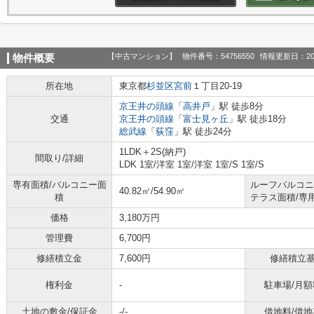
【中古マンション】
物件番号：54756550
情報更新日：20
物件概要
所在地
東京都
杉並区
宮前
１丁目20-19
京王井の頭線
「
高井戸
」駅 徒歩8分
交通
京王井の頭線
「
富士見ヶ丘
」駅 徒歩18分
総武線
「
荻窪
」駅 徒歩24分
1LDK＋2S(納戸)
間取り/詳細
LDK 1室
/
洋室 1室
/
洋室 1室
/
S 1室
/
S
専有面積/バルコニー面
ルーフバルコニ
40.82㎡/54.90㎡
積
テラス面積/専
価格
3,180万円
管理費
6,700円
修繕積立金
7,600円
修繕積立
権利金
-
駐車場/月額
土地の敷金/保証金
-/-
借地料/借地