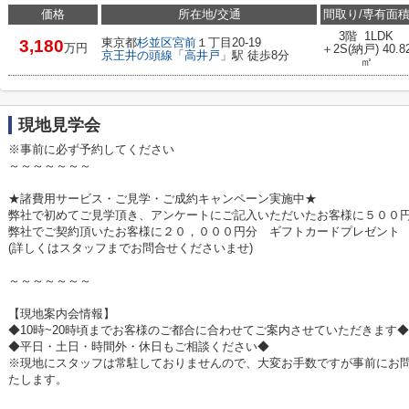
価格
所在地/交通
間取り/専有面
3階 1LDK
東京都
杉並区
宮前
１丁目20-19
3,180
万円
＋2S(納戸) 40.8
京王井の頭線
「
高井戸
」駅 徒歩8分
㎡
現地見学会
※事前に必ず予約してください
～～～～～～～
★諸費用サービス・ご見学・ご成約キャンペーン実施中★
弊社で初めてご見学頂き、アンケートにご記入いただいたお客様に５００円
弊社でご契約頂いたお客様に２０，０００円分 ギフトカードプレゼント
(詳しくはスタッフまでお問合せくださいませ)
～～～～～～～
【現地案内会情報】
◆10時~20時頃までお客様のご都合に合わせてご案内させていただきます◆
◆平日・土日・時間外・休日もご相談ください◆
※現地にスタッフは常駐しておりませんので、大変お手数ですが事前にお
たします。