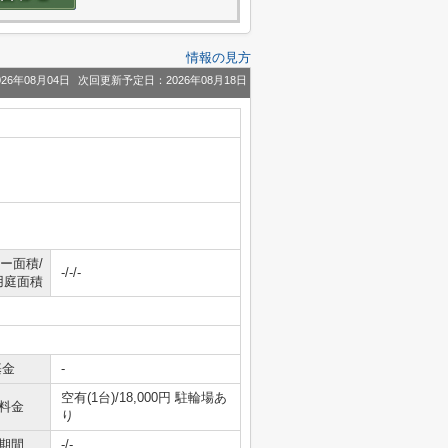
情報の見方
26年08月04日
次回更新予定日：2026年08月18日
ー面積/
-/-/-
用庭面積
基金
-
空有(1台)/18,000円 駐輪場あ
料金
り
期間
-/-