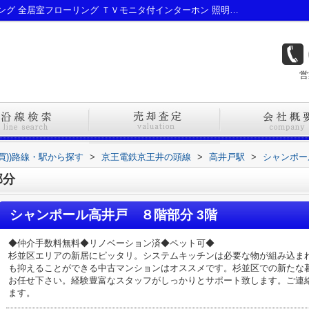
シャンポール高井戸 ８階部分｜フローリング 全居室フローリング ＴＶモニタ付インターホン 照明器具付き 即引渡し可｜【公式】新宿区・杉並区の不動産ならオブライエン
営
買))路線・駅から探す
>
京王電鉄京王井の頭線
>
高井戸駅
>
シャンポー
部分
シャンポール高井戸 ８階部分 3階
◆仲介手数料無料◆リノベーション済◆ペット可◆
杉並区エリアの新居にピッタリ。システムキッチンは必要な物が組み込ま
も抑えることができる中古マンションはオススメです。杉並区での新たな
お任せ下さい。経験豊富なスタッフがしっかりとサポート致します。ご連絡はinfo
ます。