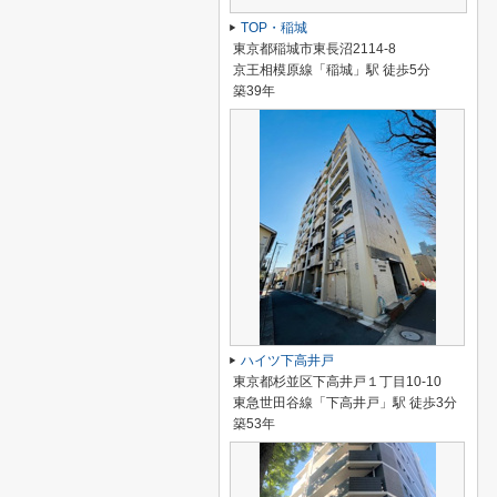
TOP・稲城
東京都稲城市東長沼2114-8
京王相模原線「稲城」駅 徒歩5分
築39年
ハイツ下高井戸
東京都杉並区下高井戸１丁目10-10
東急世田谷線「下高井戸」駅 徒歩3分
築53年