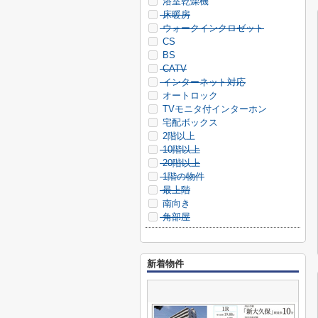
浴室乾燥機
床暖房
ウォークインクロゼット
CS
BS
CATV
インターネット対応
オートロック
TVモニタ付インターホン
宅配ボックス
2階以上
10階以上
20階以上
1階の物件
最上階
南向き
角部屋
新着物件