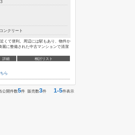
3
コンクリート
近くて便利。周辺には駅もあり、物件か
綺麗に整備された中古マンションで清潔
詳細
検討リスト
ちら
5
3
1-5
当公開件数
件 販売数
件
件表示