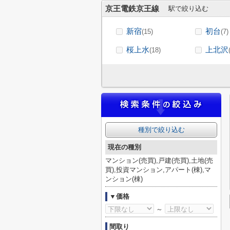
京王電鉄京王線
駅で絞り込む
新宿
初台
(15)
(7)
桜上水
上北沢
(18)
種別で絞り込む
現在の種別
マンション(売買),戸建(売買),土地(売
買),投資マンション,アパート(棟),マ
ンション(棟)
▼価格
～
間取り