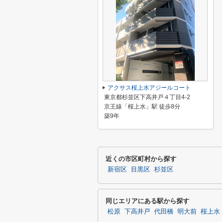
アクサス桜上水アジールコート
東京都杉並区下高井戸４丁目4-2
京王線「桜上水」駅 徒歩8分
築9年
近くの市区町村から探す
新宿区
目黒区
杉並区
同じエリアにある駅から探す
松原
下高井戸
代田橋
明大前
桜上水