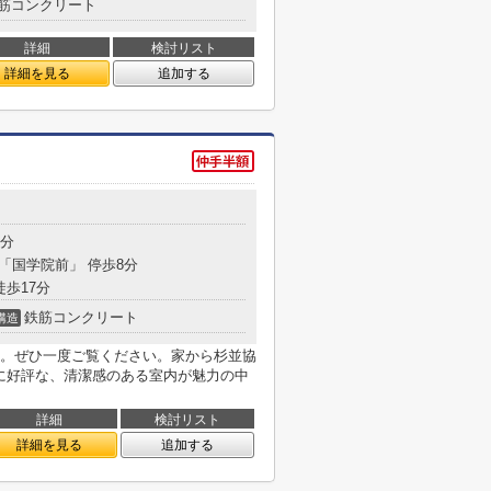
筋コンクリート
詳細
検討リスト
詳細を見る
追加する
5分
 「国学院前」 停歩8分
徒歩17分
鉄筋コンクリート
構造
。ぜひ一度ご覧ください。家から杉並協
方に好評な、清潔感のある室内が魅力の中
詳細
検討リスト
詳細を見る
追加する