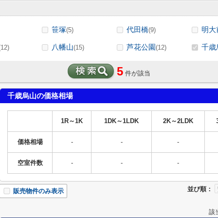
笹塚
代田橋
明大
(5)
(9)
八幡山
芦花公園
千歳
(12)
(15)
(12)
5
件が該当
千歳烏山の価格相場
1R～1K
1DK～1LDK
2K～2LDK
価格相場
-
-
-
空室件数
-
-
-
並び順：
販売物件のみ表示
該