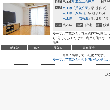
東京都
杉並区
上高井戸
１丁目30-1
住所
交通
京王線
「
芦花公園
」駅 徒歩3分
京王線
「
八幡山
」駅 徒歩12分
京王線
「
千歳烏山
」駅 徒歩14分
築22年
5階建
鉄筋
築年
階数
構造
ルーブル芦花公園：京王線芦花公園にも
ら3分ほど歩くだけで、利用可能です。
感を...
所在階
価格
間取り
専有面積
過去に掲載していた物件です。
ルーブル芦花公園へのお問い合わせはこ
該