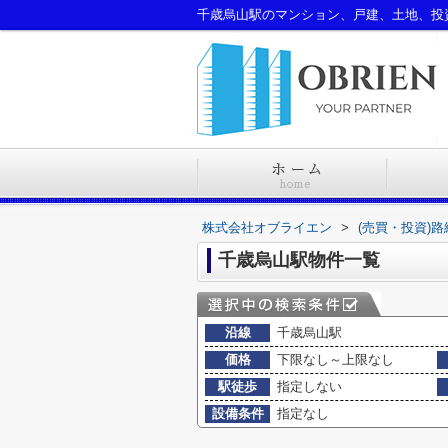
株式会社オブライエン
>
(売買・投資)
千歳烏山駅物件一覧
沿線
千歳烏山駅
価格
下限なし～上限なし
駅徒歩
指定しない
設備条件
指定なし