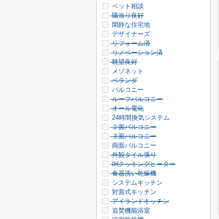
ペット相談
陽当り良好
閑静な住宅地
デザイナーズ
リフォーム済
リノベーション済
眺望良好
メゾネット
ベランダ
バルコニー
ルーフバルコニー
オール電化
24時間換気システム
２面バルコニー
３面バルコニー
両面バルコニー
外観タイル張り
IHクッキングヒーター
食器洗い乾燥機
システムキッチン
対面式キッチン
アイランドキッチン
追焚機能浴室