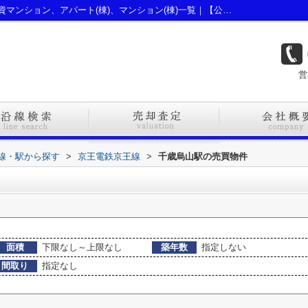
千歳烏山駅のマンション、戸建、土地、投資マンション、アパート(棟)、マンション(棟)一覧｜【公式】新宿区・杉並区の不動産ならオブライエン
営
路線・駅から探す
>
京王電鉄京王線
>
千歳烏山駅の売買物件
面積
下限なし～上限なし
築年数
指定しない
間取り
指定なし