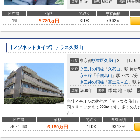
新築
9階建
鉄骨鉄
築年
階数
構造
所在階
価格
間取り
専有面積
5,780
万円
7階
3LDK
79.62㎡
【メゾネットタイプ】テラス久我山
東京都
杉並区
久我山
３丁目17-6
住所
交通
京王井の頭線
「
久我山
」駅 徒歩
京王線
「
千歳烏山
」駅 バス17分
京王井の頭線
「
富士見ヶ丘
」駅 
築30年
3階建 地下1階
築年
階数
当社イチオシの物件の「テラス久我山」
同クリニックまで229mです。多くの
古マ...
所在階
価格
間取り
専有面積
6,180
万円
地下1-1階
4LDK
93.18㎡