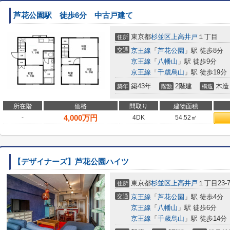
芦花公園駅 徒歩6分 中古戸建て
東京都
杉並区
上高井戸
１丁目
住所
交通
京王線
「
芦花公園
」駅 徒歩8分
京王線
「
八幡山
」駅 徒歩9分
京王線
「
千歳烏山
」駅 徒歩19分
築43年
2階建
木造
築年
階数
構造
所在階
価格
間取り
建物面積
4,000
万円
-
4DK
54.52㎡
【デザイナーズ】芦花公園ハイツ
東京都
杉並区
上高井戸
１丁目23-
住所
交通
京王線
「
芦花公園
」駅 徒歩4分
京王線
「
八幡山
」駅 徒歩6分
京王線
「
千歳烏山
」駅 徒歩14分