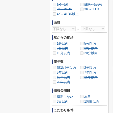
1R～1K
1DK～1LDK
2K～2LDK
3K～3LDK
4K～4LDK以上
面積
～
駅からの徒歩
1分以内
5分以内
7分以内
10分以内
15分以内
20分以内
築年数
新築/1年以内
3年以内
5年以内
7年以内
10年以内
15年以内
20年以内
情報公開日
指定しない
本日
3日以内
1週間以内
こだわり条件