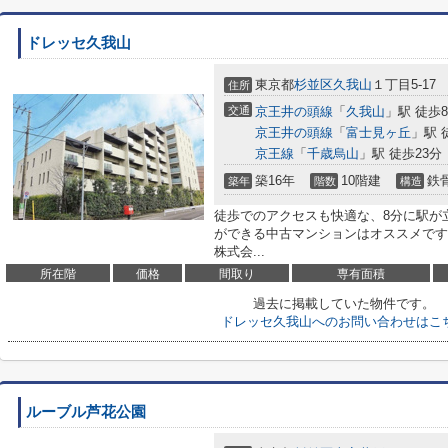
ドレッセ久我山
東京都
杉並区
久我山
１丁目5-17
住所
交通
京王井の頭線
「
久我山
」駅 徒歩
京王井の頭線
「
富士見ヶ丘
」駅 
京王線
「
千歳烏山
」駅 徒歩23分
築16年
10階建
鉄
築年
階数
構造
徒歩でのアクセスも快適な、8分に駅が
ができる中古マンションはオススメです
株式会...
所在階
価格
間取り
専有面積
過去に掲載していた物件です。
ドレッセ久我山へのお問い合わせはこ
ルーブル芦花公園