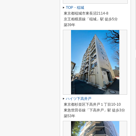
TOP・稲城
東京都稲城市東長沼2114-8
京王相模原線「稲城」駅 徒歩5分
築39年
ハイツ下高井戸
東京都杉並区下高井戸１丁目10-10
東急世田谷線「下高井戸」駅 徒歩3分
築53年