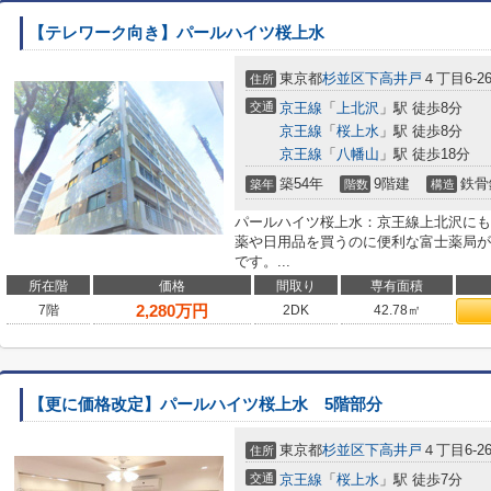
【テレワーク向き】パールハイツ桜上水
東京都
杉並区
下高井戸
４丁目6-2
住所
交通
京王線
「
上北沢
」駅 徒歩8分
京王線
「
桜上水
」駅 徒歩8分
京王線
「
八幡山
」駅 徒歩18分
築54年
9階建
鉄骨
築年
階数
構造
パールハイツ桜上水：京王線上北沢にも
薬や日用品を買うのに便利な富士薬局が
です。...
所在階
価格
間取り
専有面積
2,280
万円
7階
2DK
42.78㎡
【更に価格改定】パールハイツ桜上水 5階部分
東京都
杉並区
下高井戸
４丁目6-2
住所
交通
京王線
「
桜上水
」駅 徒歩7分