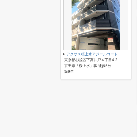
アクサス桜上水アジールコート
東京都杉並区下高井戸４丁目4-2
京王線「桜上水」駅 徒歩8分
築9年