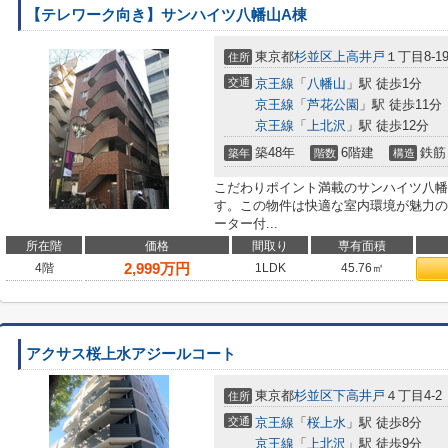
【テレワーク向き】サンハイツ八幡山A棟
東京都
杉並区
上高井戸
１丁目8-1
住所
交通
京王線
「
八幡山
」駅 徒歩1分
京王線
「
芦花公園
」駅 徒歩11分
京王線
「
上北沢
」駅 徒歩12分
築48年
6階建
鉄筋
築年
階数
構造
こだわりポイント満載のサンハイツ八幡
す。この物件は快適な室内環境が魅力の
ーター付...
所在階
価格
間取り
専有面積
2,999
万円
4階
1LDK
45.76㎡
アクサス桜上水アジールコート
東京都
杉並区
下高井戸
４丁目4-2
住所
交通
京王線
「
桜上水
」駅 徒歩8分
京王線
「
上北沢
」駅 徒歩9分