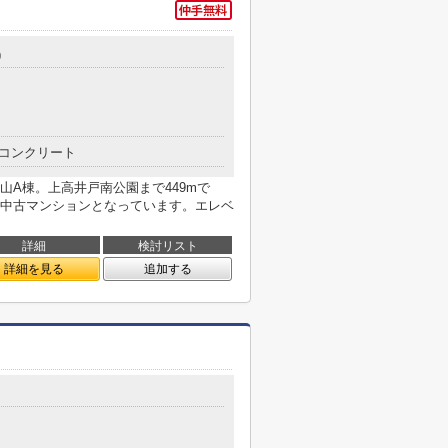
9
コンクリート
山A棟。上高井戸南公園まで449mで
中古マンションとなっています。エレベ
詳細
検討リスト
詳細を見る
追加する