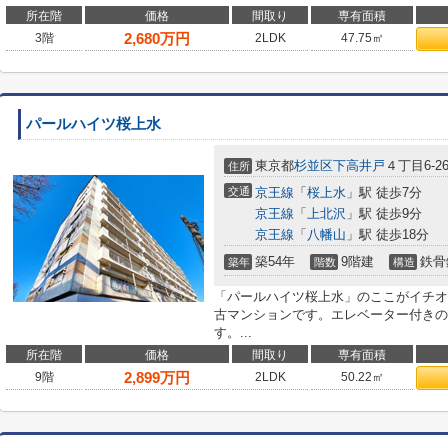
所在階
価格
間取り
専有面積
2,680
万円
3階
2LDK
47.75㎡
パールハイツ桜上水
東京都
杉並区
下高井戸
４丁目6-2
住所
交通
京王線
「
桜上水
」駅 徒歩7分
京王線
「
上北沢
」駅 徒歩9分
京王線
「
八幡山
」駅 徒歩18分
築54年
9階建
鉄骨
築年
階数
構造
「パールハイツ桜上水」のここがイチオ
古マンションです。エレベーター付きの
す。...
所在階
価格
間取り
専有面積
2,899
万円
9階
2LDK
50.22㎡