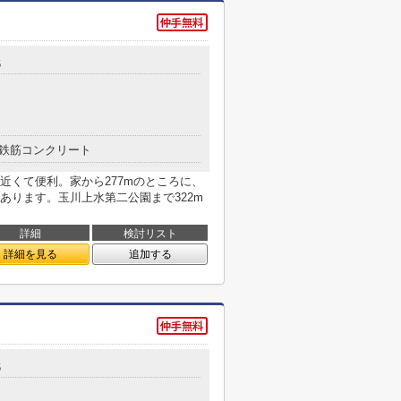
6
鉄筋コンクリート
近くて便利。家から277mのところに、
あります。玉川上水第二公園まで322m
詳細
検討リスト
詳細を見る
追加する
6