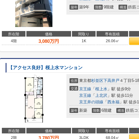
築9年
9階建
鉄筋
築年
階数
構造
所在階
価格
間取り
専有面積
3,080
万円
4階
1K
26.06㎡
【アクセス良好】桜上水マンション
東京都
杉並区
下高井戸
４丁目5-1
住所
交通
京王線
「
桜上水
」駅 徒歩9分
京王線
「
上北沢
」駅 徒歩11分
京王井の頭線
「
西永福
」駅 徒歩1
新築
6階建
鉄筋コ
築年
階数
構造
所在階
価格
間取り
専有面積
3,780
万円
2階
3LDK
68.04㎡