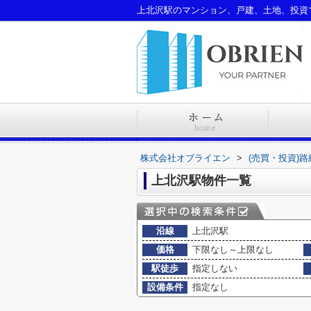
株式会社オブライエン
>
(売買・投資)
上北沢駅物件一覧
沿線
上北沢駅
価格
下限なし～上限なし
駅徒歩
指定しない
設備条件
指定なし