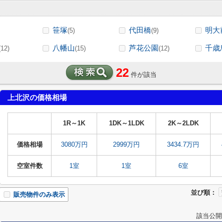
笹塚
代田橋
明大
(5)
(9)
八幡山
芦花公園
千歳
(12)
(15)
(12)
22
件が該当
上北沢の価格相場
1R～1K
1DK～1LDK
2K～2LDK
価格相場
3080万円
2999万円
3434.7万円
空室件数
1室
1室
6室
並び順：
販売物件のみ表示
該当公開