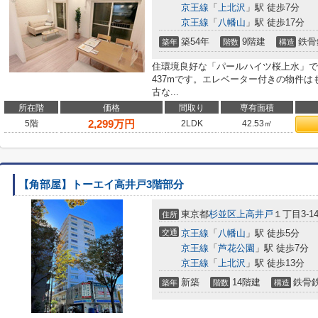
京王線
「
上北沢
」駅 徒歩7分
京王線
「
八幡山
」駅 徒歩17分
築54年
9階建
鉄骨
築年
階数
構造
住環境良好な「パールハイツ桜上水」で
437mです。エレベーター付きの物件
古な...
所在階
価格
間取り
専有面積
2,299
万円
5階
2LDK
42.53㎡
【角部屋】トーエイ高井戸3階部分
東京都
杉並区
上高井戸
１丁目3-1
住所
交通
京王線
「
八幡山
」駅 徒歩5分
京王線
「
芦花公園
」駅 徒歩7分
京王線
「
上北沢
」駅 徒歩13分
新築
14階建
鉄骨
築年
階数
構造