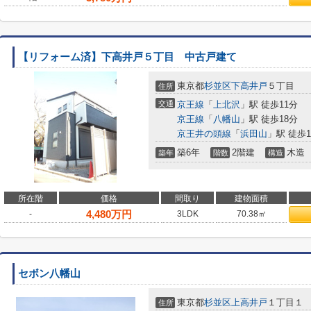
【リフォーム済】下高井戸５丁目 中古戸建て
東京都
杉並区
下高井戸
５丁目
住所
交通
京王線
「
上北沢
」駅 徒歩11分
京王線
「
八幡山
」駅 徒歩18分
京王井の頭線
「
浜田山
」駅 徒歩1
築6年
2階建
木造
築年
階数
構造
所在階
価格
間取り
建物面積
4,480
万円
-
3LDK
70.38㎡
セボン八幡山
東京都
杉並区
上高井戸
１丁目１
住所