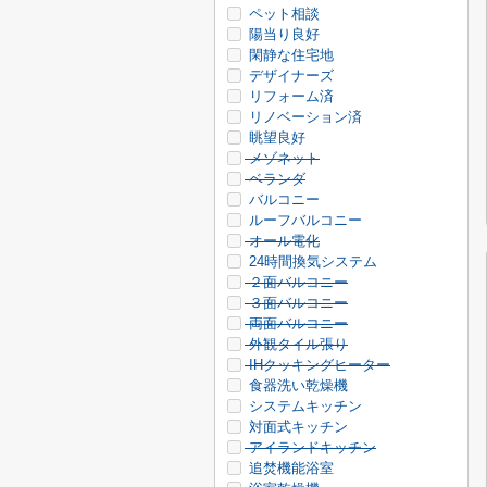
ペット相談
陽当り良好
閑静な住宅地
デザイナーズ
リフォーム済
リノベーション済
眺望良好
メゾネット
ベランダ
バルコニー
ルーフバルコニー
オール電化
24時間換気システム
２面バルコニー
３面バルコニー
両面バルコニー
外観タイル張り
IHクッキングヒーター
食器洗い乾燥機
システムキッチン
対面式キッチン
アイランドキッチン
追焚機能浴室