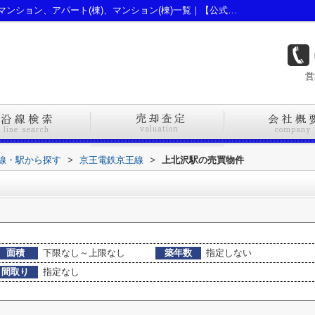
上北沢駅のマンション、戸建、土地、投資マンション、アパート(棟)、マンション(棟)一覧｜【公式】新宿区・杉並区の不動産ならオブライエン
営
路線・駅から探す
>
京王電鉄京王線
>
上北沢駅の売買物件
面積
下限なし～上限なし
築年数
指定しない
間取り
指定なし