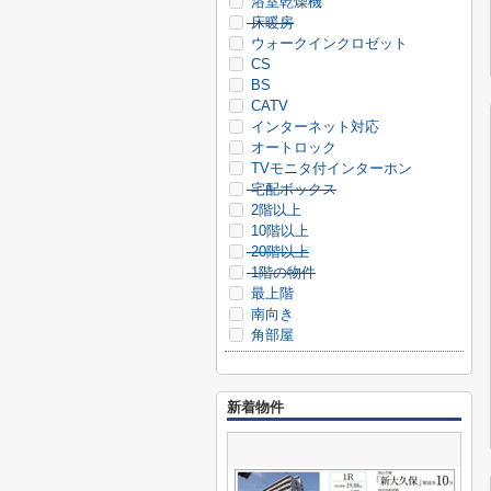
浴室乾燥機
床暖房
ウォークインクロゼット
CS
BS
CATV
インターネット対応
オートロック
TVモニタ付インターホン
宅配ボックス
2階以上
10階以上
20階以上
1階の物件
最上階
南向き
角部屋
新着物件