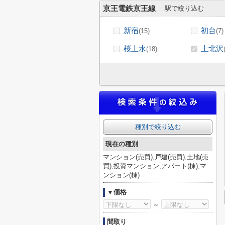
京王電鉄京王線
駅で絞り込む
新宿
初台
(15)
(7)
桜上水
上北沢
(18)
種別で絞り込む
現在の種別
マンション(売買),戸建(売買),土地(売
買),投資マンション,アパート(棟),マ
ンション(棟)
▼価格
～
間取り