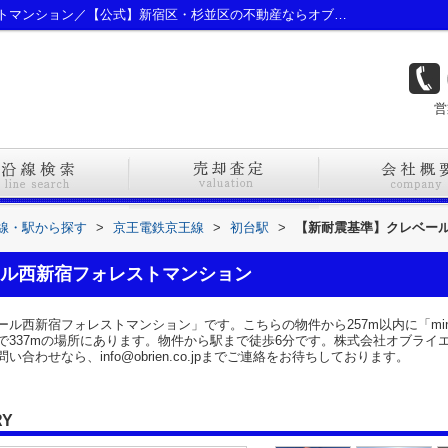
【新耐震基準】クレベール西新宿フォレストマンション／【公式】新宿区・杉並区の不動産ならオブライエン
営
路線・駅から探す
>
京王電鉄京王線
>
初台駅
>
【新耐震基準】クレベー
ル西新宿フォレストマンション
ル西新宿フォレストマンション」です。こちらの物件から257m以内に「mini
で337mの場所にあります。物件から駅まで徒歩6分です。株式会社オブライ
わせなら、info@obrien.co.jpまでご連絡をお待ちしております。
RY