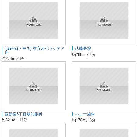
Tomo's(トモズ) 東京オペラシティ
武藤医院
店
約298m／4分
約274m／4分
西新宿5丁目駅前眼科
ハニー歯科
約821m／11分
約170m／3分