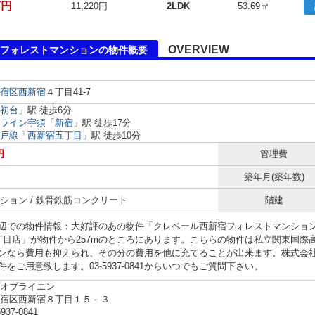
万円
11,220円
2LDK
53.69㎡
OVERVIEW
フォレストマンションの物件概要
宿区
西新宿
４丁目41-7
初台
」駅 徒歩6分
ライン宇須
「
新宿
」駅 徒歩17分
戸線
「
西新宿五丁目
」駅 徒歩10分
円
管理費
築年月(築年数)
ション / 鉄骨鉄筋コンクリート
階建
辺での物件情報：大好評のあの物件「クレベール西新宿フォレストマンション」。
丁目店」が物件から257mのところにあります。こちらの物件は私立関東国際高
ンなら費用も抑えられ、その分の費用を他に充てることが出来ます。株式会
をご用意致します。03-5937-0841からいつでもご質問下さい。
オブライエン
新宿区西新宿８丁目１５－３
5937-0841