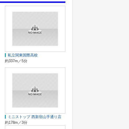
私立関東国際高校
約337m／5分
ミニストップ 西新宿山手通り店
約178m／3分