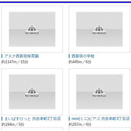
アスク西新宿保育園
西新宿小学校
約1147m／15分
約445m／6分
まいばすけっと 渋谷本町2丁目店
mini(ミニ)ピアゴ 渋谷本町3丁目店
約194m／3分
約257m／4分