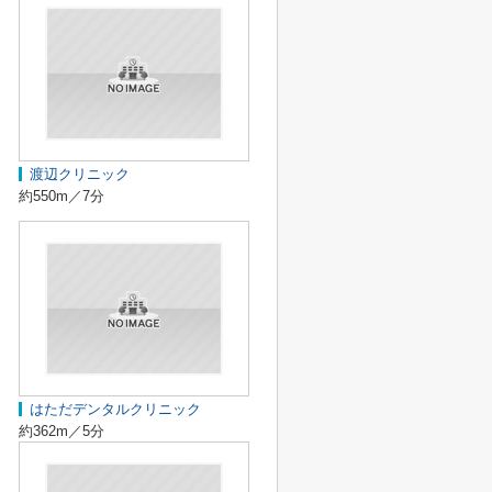
渡辺クリニック
約550m／7分
はただデンタルクリニック
約362m／5分