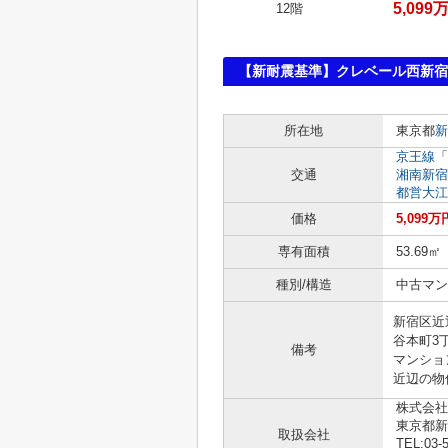
5,099
12階
【新耐震基準】クレベール西新宿
所在地
東京都
新
京王線
「
交通
湘南新宿
都営大江
価格
5,099万
専有面積
53.69㎡
種別/構造
中古マン
新宿区近
谷本町3
備考
マンショ
近辺の物件
株式会社
東京都
取扱会社
TEL:03-