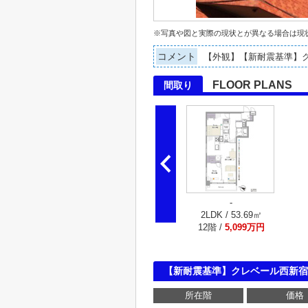
※写真や図と実際の現状とが異なる場合は現
コメント
【外観】【新耐震基準】
FLOOR PLANS
間取り
-
2LDK / 53.69㎡
12階 /
5,099万円
【新耐震基準】クレベール西新宿
所在階
価格