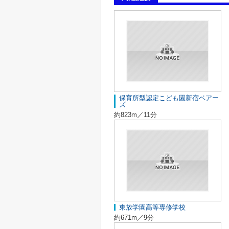
保育所型認定こども園新宿ベアー
ズ
約823m／11分
東放学園高等専修学校
約671m／9分