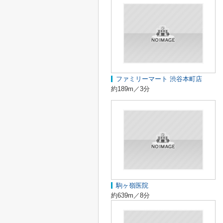
ファミリーマート 渋谷本町店
約189m／3分
駒ヶ嶺医院
約639m／8分