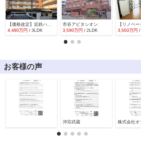
【価格改定】近鉄ハイツ新宿
市谷アビタシオン
4,480
万
円
/ 3LDK
3,590
万
円
/ 2LDK
3,550
万
円
お客様の声
沖宗武蔵