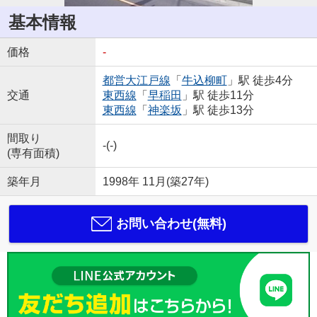
基本情報
価格
-
都営大江戸線
「
牛込柳町
」駅 徒歩4分
交通
東西線
「
早稲田
」駅 徒歩11分
東西線
「
神楽坂
」駅 徒歩13分
間取り
-(-)
(専有面積)
築年月
1998年 11月(築27年)
お問い合わせ(無料)