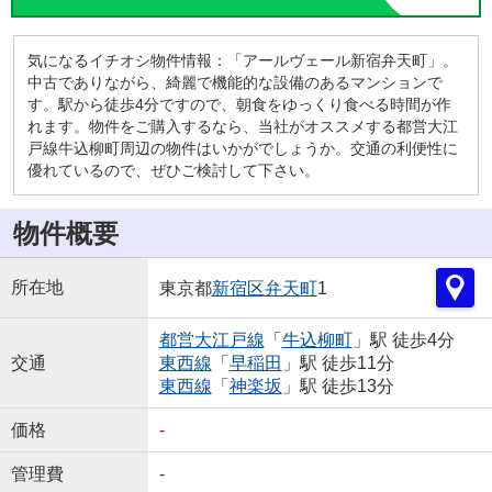
気になるイチオシ物件情報：「アールヴェール新宿弁天町」。
中古でありながら、綺麗で機能的な設備のあるマンションで
す。駅から徒歩4分ですので、朝食をゆっくり食べる時間が作
れます。物件をご購入するなら、当社がオススメする都営大江
戸線牛込柳町周辺の物件はいかがでしょうか。交通の利便性に
優れているので、ぜひご検討して下さい。
物件概要
所在地
東京都
新宿区
弁天町
1
都営大江戸線
「
牛込柳町
」駅 徒歩4分
交通
東西線
「
早稲田
」駅 徒歩11分
東西線
「
神楽坂
」駅 徒歩13分
価格
-
管理費
-