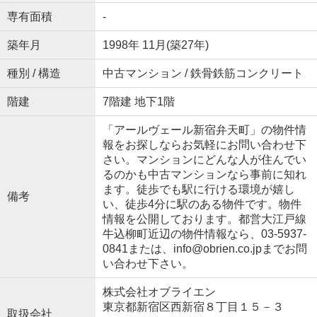
専有面積
-
築年月
1998年 11月(築27年)
種別 / 構造
中古マンション / 鉄骨鉄筋コンクリート
階建
7階建 地下1階
「アールヴェール新宿弁天町」の物件情
報をお探しならお気軽にお問い合わせ下
さい。マンションにどんな人が住んでい
るのかも中古マンションなら事前に知れ
ます。徒歩でも駅に行ける環境が嬉し
備考
い、徒歩4分に駅のある物件です。物件
情報を公開しております。都営大江戸線
牛込柳町近辺の物件情報なら、03-5937-
0841または、info@obrien.co.jpまでお問
い合わせ下さい。
株式会社オブライエン
東京都新宿区西新宿８丁目１５－３
取扱会社