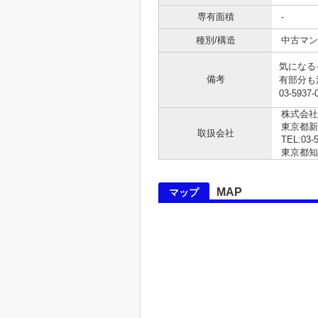
専有面積
-
種別/構造
中古マン
気になる
備考
有部分も
03-593
株式会社
東京都
取扱会社
TEL:03-
東京都知事 
MAP
マップ