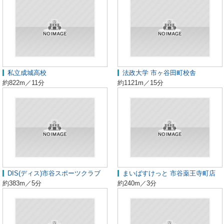
私立成城高校
法政大学 市ヶ谷田町校舎
約822m／11分
約1121m／15分
DIS(ディス)市谷スポーツクラブ
まいばすけっと 市谷薬王寺町店
約383m／5分
約240m／3分