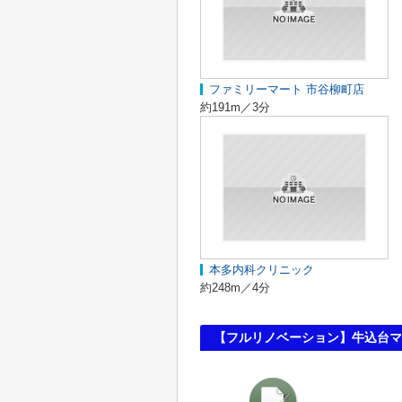
ファミリーマート 市谷柳町店
約191m／3分
本多内科クリニック
約248m／4分
【フルリノベーション】牛込台マ