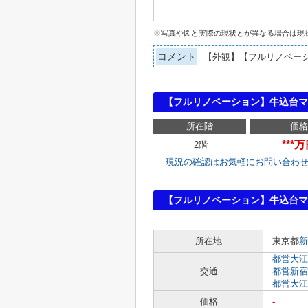
※写真や図と実際の現状とが異なる場合は現
コメント
【外観】【フルリノベー
【フルリノベーション】牛込台マ
所在階
価格
***
2階
現況の確認はお気軽にお問い合わ
【フルリノベーション】牛込台マ
所在地
東京都
新
都営大江
交通
都営新宿
都営大江
価格
-