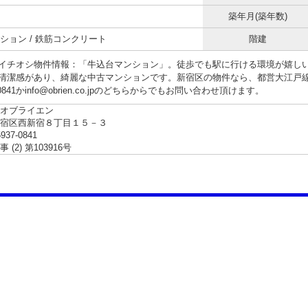
築年月(築年数)
ション / 鉄筋コンクリート
階建
イチオシ物件情報：「牛込台マンション」。徒歩でも駅に行ける環境が嬉しい
清潔感があり、綺麗な中古マンションです。新宿区の物件なら、都営大江戸
7-0841かinfo@obrien.co.jpのどちらからでもお問い合わせ頂けます。
オブライエン
新宿区西新宿８丁目１５－３
5937-0841
(2) 第103916号