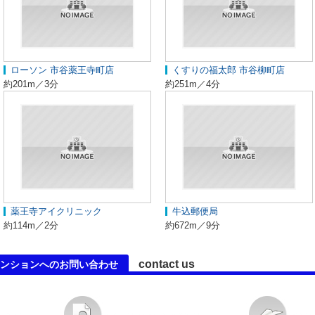
ローソン 市谷薬王寺町店
くすりの福太郎 市谷柳町店
約201m／3分
約251m／4分
薬王寺アイクリニック
牛込郵便局
約114m／2分
約672m／9分
contact us
ンションへのお問い合わせ