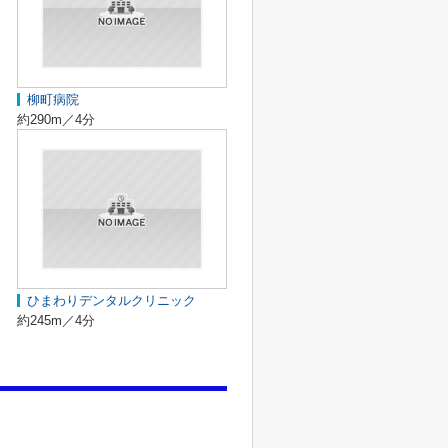
柳町病院
約290m／4分
ひまわりデンタルクリニック
約245m／4分