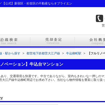
／【公式】新宿区・杉並区の不動産ならオブライエン
営
路線・駅から探す
>
都営地下鉄都営大江戸線
>
牛込柳町駅
>
【フルリノ
ノベーション】牛込台マンション
もあり、交通環境も快適です。中古でありながら、室内もきれいな一押しのマ
営大江戸線牛込柳町周辺でお求め下さい。当社なら物件情報を豊富に取り扱
RY