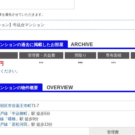
状を優先させていただきます。
ション】牛込台マンション
ARCHIVE
ンションの過去に掲載したお部屋
管理費・共益費
間取り
専有面積
万円
***
***
***
せください。
OVERVIEW
ンションの物件概要
宿区
市谷薬王寺町
71-7
戸線
「
牛込柳町
」駅 徒歩5分
線
「
曙橋
」駅 徒歩9分
戸線
「
若松河田
」駅 徒歩13分
管理費