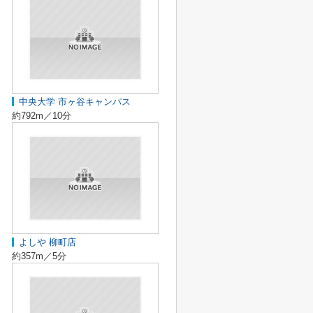
中央大学 市ヶ谷キャンパス
約792m／10分
よしや 柳町店
約357m／5分