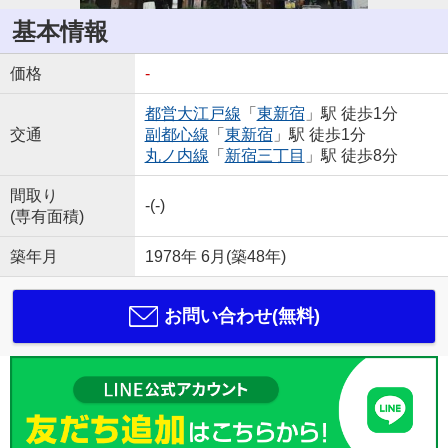
基本情報
価格
-
都営大江戸線
「
東新宿
」駅 徒歩1分
交通
副都心線
「
東新宿
」駅 徒歩1分
丸ノ内線
「
新宿三丁目
」駅 徒歩8分
間取り
-(-)
(専有面積)
築年月
1978年 6月(築48年)
お問い合わせ(無料)