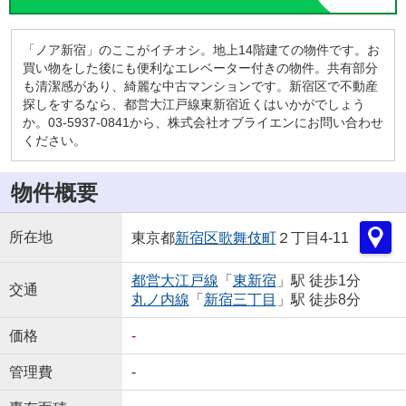
「ノア新宿」のここがイチオシ。地上14階建ての物件です。お
買い物をした後にも便利なエレベーター付きの物件。共有部分
も清潔感があり、綺麗な中古マンションです。新宿区で不動産
探しをするなら、都営大江戸線東新宿近くはいかがでしょう
か。03-5937-0841から、株式会社オブライエンにお問い合わせ
ください。
物件概要
所在地
東京都
新宿区
歌舞伎町
２丁目4-11
都営大江戸線
「
東新宿
」駅 徒歩1分
交通
丸ノ内線
「
新宿三丁目
」駅 徒歩8分
価格
-
管理費
-