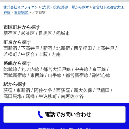
株式会社オブライエン
>
(売買・投資)路線・駅から探す
>
都営地下鉄都営大江
戸線
>
東新宿駅
>
ノア新宿
市区町村から探す
新宿区
/
杉並区
/
目黒区
/
稲城市
町名から探す
西新宿
/
下高井戸
/
新宿
/
北新宿
/
西早稲田
/
上高井戸
/
若松町
/
中落合
/
上荻
/
方南
路線から探す
総武線
/
丸ノ内線
/
都営大江戸線
/
中央線
/
京王線
/
西武新宿線
/
東西線
/
山手線
/
都営新宿線
/
副都心線
駅から探す
荻窪
/
東新宿
/
阿佐ケ谷
/
西荻窪
/
新大久保
/
早稲田
/
高田馬場
/
曙橋
/
牛込柳町
/
南阿佐ケ谷
電話でお問い合わせ