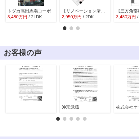
トダカ高田馬場コーポ
【リノベーション済】マンション和光
3,480
万
円
/ 2LDK
2,950
万
円
/ 2DK
3,480
万
円
お客様の声
沖宗武蔵