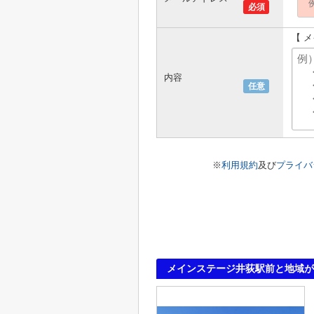
必須
【 
内容
任意
※
利用規約
及び
プライバ
メインステージ井荻駅前と地域が