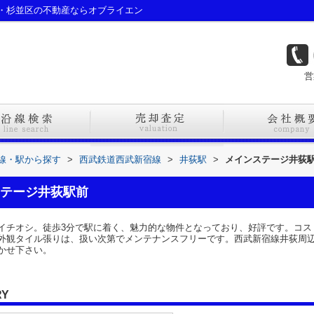
・杉並区の不動産ならオブライエン
営
路線・駅から探す
>
西武鉄道西武新宿線
>
井荻駅
>
メインステージ井荻
テージ井荻駅前
イチオシ。徒歩3分で駅に着く、魅力的な物件となっており、好評です。コス
外観タイル張りは、扱い次第でメンテナンスフリーです。西武新宿線井荻周
かせ下さい。
RY