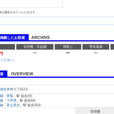
状を優先させていただきます。
ARCHIVE
に掲載したお部屋
管理費・共益費
間取り
専有面積
万円
***
***
***
せください。
OVERVIEW
要
並区
井草
２丁目2-5
線
「
井荻
」駅 徒歩3分
線
「
下井草
」駅 徒歩9分
線
「
富士見台
」駅 徒歩25分
管理費