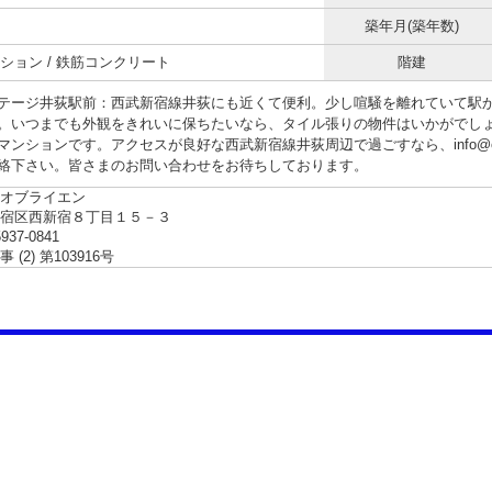
築年月(築年数)
ション / 鉄筋コンクリート
階建
テージ井荻駅前：西武新宿線井荻にも近くて便利。少し喧騒を離れていて駅か
。いつまでも外観をきれいに保ちたいなら、タイル張りの物件はいかがでし
マンションです。アクセスが良好な西武新宿線井荻周辺で過ごすなら、info@obri
絡下さい。皆さまのお問い合わせをお待ちしております。
オブライエン
新宿区西新宿８丁目１５－３
5937-0841
(2) 第103916号