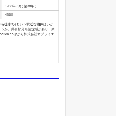
1988年 3月( 築38年 )
4階建
ら徒歩3分という駅近な物件はいか
ょうか。共有部分も清潔感があり、綺
en.co.jpから株式会社オブライエ