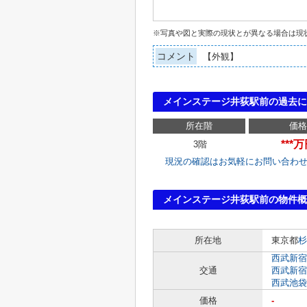
※写真や図と実際の現状とが異なる場合は現
コメント
【外観】
メインステージ井荻駅前の過去
所在階
価格
***
3階
現況の確認はお気軽にお問い合わ
メインステージ井荻駅前の物件概
所在地
東京都
杉
西武新宿
交通
西武新宿
西武池袋
価格
-