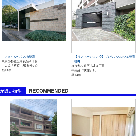
スタイルハウス南荻窪
【リノベーション済】プレサンスロジェ荻窪
東京都杉並区南荻窪４丁目
桃井
中央線「荻窪」駅 徒歩8分
東京都杉並区桃井２丁目
築19年
中央線「荻窪」駅
築13年
RECOMMENDED
が近い物件