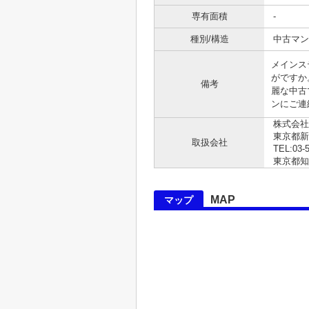
専有面積
-
種別/構造
中古マン
メインス
がですか
備考
麗な中古
ンにご連
株式会社
東京都
取扱会社
TEL:03-
東京都知事 
MAP
マップ