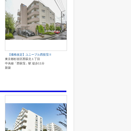
【価格改定】ユニーブル西荻窪Ⅱ
東京都杉並区西荻北１丁目
中央線「西荻窪」駅 徒歩11分
新築