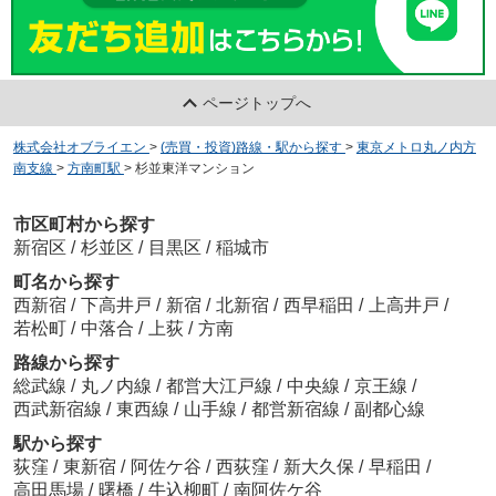
ページトップへ
株式会社オブライエン
>
(売買・投資)路線・駅から探す
>
東京メトロ丸ノ内方
南支線
>
方南町駅
>
杉並東洋マンション
市区町村から探す
新宿区
/
杉並区
/
目黒区
/
稲城市
町名から探す
西新宿
/
下高井戸
/
新宿
/
北新宿
/
西早稲田
/
上高井戸
/
若松町
/
中落合
/
上荻
/
方南
路線から探す
総武線
/
丸ノ内線
/
都営大江戸線
/
中央線
/
京王線
/
西武新宿線
/
東西線
/
山手線
/
都営新宿線
/
副都心線
駅から探す
荻窪
/
東新宿
/
阿佐ケ谷
/
西荻窪
/
新大久保
/
早稲田
/
高田馬場
/
曙橋
/
牛込柳町
/
南阿佐ケ谷