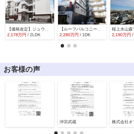
【価格改定】ジュウエル荻窪 304号室
【ルーフバルコニー】荻窪ハイツ 5階部分
2,178
万
円
/ 2LDK
2,280
万
円
/ 1DK
2,190
万
円
お客様の声
沖宗武蔵