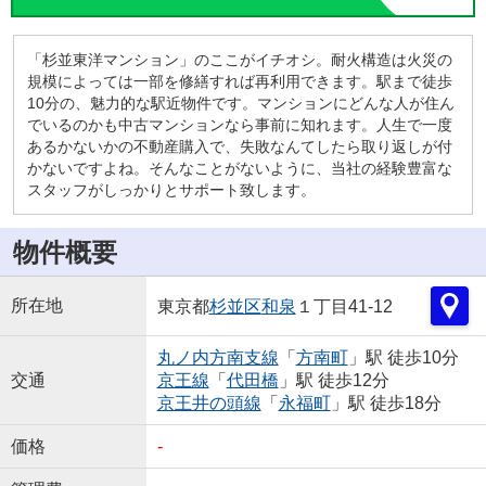
「杉並東洋マンション」のここがイチオシ。耐火構造は火災の
規模によっては一部を修繕すれば再利用できます。駅まで徒歩
10分の、魅力的な駅近物件です。マンションにどんな人が住ん
でいるのかも中古マンションなら事前に知れます。人生で一度
あるかないかの不動産購入で、失敗なんてしたら取り返しが付
かないですよね。そんなことがないように、当社の経験豊富な
スタッフがしっかりとサポート致します。
物件概要
所在地
東京都
杉並区
和泉
１丁目41-12
丸ノ内方南支線
「
方南町
」駅 徒歩10分
交通
京王線
「
代田橋
」駅 徒歩12分
京王井の頭線
「
永福町
」駅 徒歩18分
価格
-