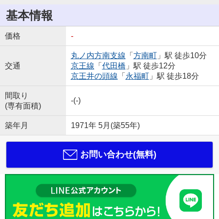
基本情報
価格
-
丸ノ内方南支線
「
方南町
」駅 徒歩10分
交通
京王線
「
代田橋
」駅 徒歩12分
京王井の頭線
「
永福町
」駅 徒歩18分
間取り
-(-)
(専有面積)
築年月
1971年 5月(築55年)
お問い合わせ(無料)