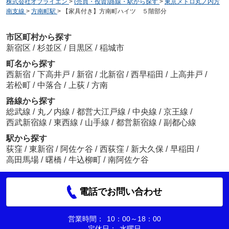
株式会社オブライエン
>
(売買・投資)路線・駅から探す
>
東京メトロ丸ノ内方
南支線
>
方南町駅
>
【家具付き】方南町ハイツ ５階部分
市区町村から探す
新宿区
/
杉並区
/
目黒区
/
稲城市
町名から探す
西新宿
/
下高井戸
/
新宿
/
北新宿
/
西早稲田
/
上高井戸
/
若松町
/
中落合
/
上荻
/
方南
路線から探す
総武線
/
丸ノ内線
/
都営大江戸線
/
中央線
/
京王線
/
西武新宿線
/
東西線
/
山手線
/
都営新宿線
/
副都心線
駅から探す
荻窪
/
東新宿
/
阿佐ケ谷
/
西荻窪
/
新大久保
/
早稲田
/
高田馬場
/
曙橋
/
牛込柳町
/
南阿佐ケ谷
電話でお問い合わせ
営業時間：
10：00～18：00
定休日：
水曜日