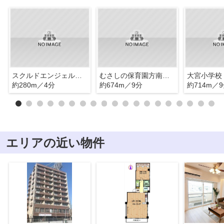
スクルドエンジェル保育園方南町園
むさしの保育園方南分園
大宮小学校
約280m／4分
約674m／9分
約714m／
エリアの近い物件