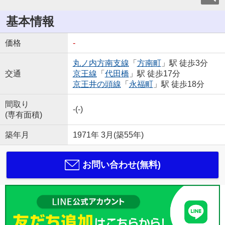
基本情報
価格
-
丸ノ内方南支線
「
方南町
」駅 徒歩3分
交通
京王線
「
代田橋
」駅 徒歩17分
京王井の頭線
「
永福町
」駅 徒歩18分
間取り
-(-)
(専有面積)
築年月
1971年 3月(築55年)
お問い合わせ(無料)