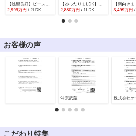
【眺望良好】ピース荻窪
【ゆったり１LDK】パールウチダ
2,999
万
円
/ 2LDK
2,880
万
円
/ 1LDK
3,499
万
円
お客様の声
沖宗武蔵
こだわり特集