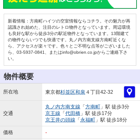
新着情報：方南町ハイツの空室情報ならコチラ。その魅力が再
認識され始めた、注目のレトロ物件となっています。周辺環境
も良好な駅から徒歩3分の駅近物件となっています。13階建て
の物件ならいつでも快適です。丸ノ内方南支線方南町近くな
ら、アクセスが楽々です。色々とご不明な点等がございました
ら、03-5937-0841、またはinfo@obrien.co.jpからご連絡下さ
い。
物件概要
所在地
東京都
杉並区
和泉
４丁目42-32
丸ノ内方南支線
「
方南町
」駅 徒歩3分
交通
京王線
「
代田橋
」駅 徒歩17分
京王井の頭線
「
永福町
」駅 徒歩18分
価格
-