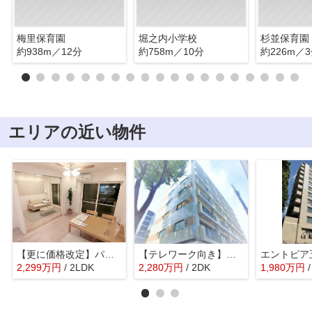
梅里保育園
堀之内小学校
杉並保育園
約938m／12分
約758m／10分
約226m／
エリアの近い物件
【更に価格改定】パールハイツ桜上水 5階部分
【テレワーク向き】パールハイツ桜上水
2,299
万
円
/ 2LDK
2,280
万
円
/ 2DK
1,980
万
円