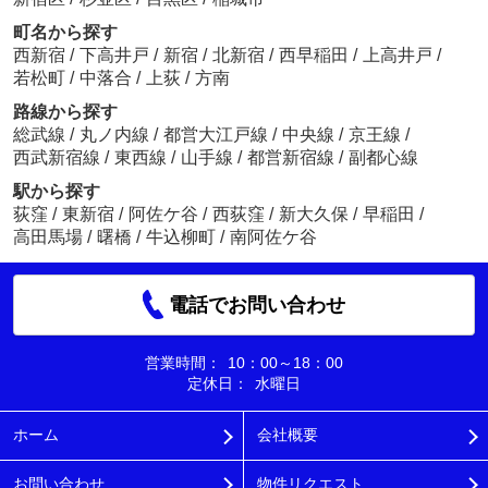
町名から探す
西新宿
/
下高井戸
/
新宿
/
北新宿
/
西早稲田
/
上高井戸
/
若松町
/
中落合
/
上荻
/
方南
路線から探す
総武線
/
丸ノ内線
/
都営大江戸線
/
中央線
/
京王線
/
西武新宿線
/
東西線
/
山手線
/
都営新宿線
/
副都心線
駅から探す
荻窪
/
東新宿
/
阿佐ケ谷
/
西荻窪
/
新大久保
/
早稲田
/
高田馬場
/
曙橋
/
牛込柳町
/
南阿佐ケ谷
電話でお問い合わせ
営業時間：
10：00～18：00
定休日：
水曜日
ホーム
会社概要
お問い合わせ
物件リクエスト