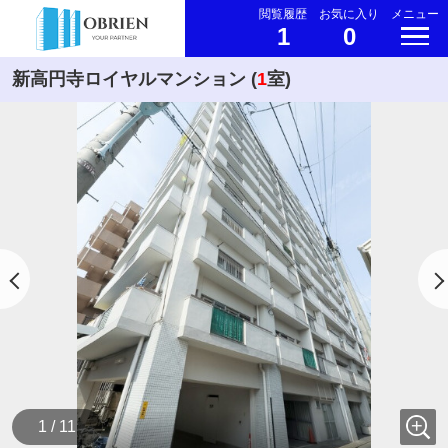
閲覧履歴
お気に入り
メニュー
1
0
新高円寺ロイヤルマンション (
1
室)
1 / 11