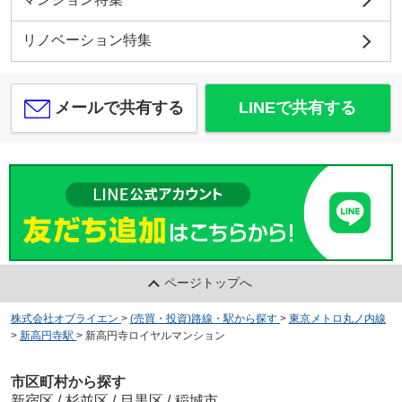
リノベーション特集
メールで共有する
LINEで共有する
ページトップへ
株式会社オブライエン
>
(売買・投資)路線・駅から探す
>
東京メトロ丸ノ内線
>
新高円寺駅
>
新高円寺ロイヤルマンション
市区町村から探す
新宿区
/
杉並区
/
目黒区
/
稲城市