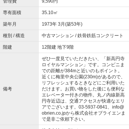
管理費
9,590円
専有面積
35.10㎡
築年月
1973年 3月(築53年)
種別 / 構造
中古マンション / 鉄骨鉄筋コンクリート
階建
12階建 地下9階
ぜひ一度見ていただきたい、「新高円寺
ロイヤルマンション」です。コンビニま
での距離が384mと近いのもポイント。
近くに梅里中央公園(230m)があるので、
リフレッシュするときなどにご利用いた
備考
だけます。お買い物をした後にも便利な
エレベーター付きの物件。丸ノ内線新高
円寺近辺は、交通アクセスが快適なエリ
アでございます。03-5937-0841、info@
obrien.co.jpから株式会社オブライエンま
で是非ご依頼下さい。