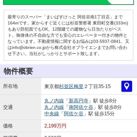
最寄りのスーパー「まいばすけっと 阿佐谷南1丁目店」まで
164mです。家からすぐ近くには杉並警察署 東田町交番(333m)
もあり防犯面でもOK。12階建ての建物なら日当たりがベス
ト。御身体の不自由な方でも安心のエレベーター付きの物件と
なっています。不動産情報に関するお悩みは03-5937-0841、又
はinfo@obrien.co.jpから株式会社オブライエンまでお問い合わ
せ下さい。当社がしっかりとサポート致します。
物件概要
所在地
東京都
杉並区
梅里
２丁目35-15
丸ノ内線
「
新高円寺
」駅 徒歩8分
交通
丸ノ内線
「
南阿佐ケ谷
」駅 徒歩8分
中央線
「
阿佐ケ谷
」駅 徒歩15分
価格
2,199万円