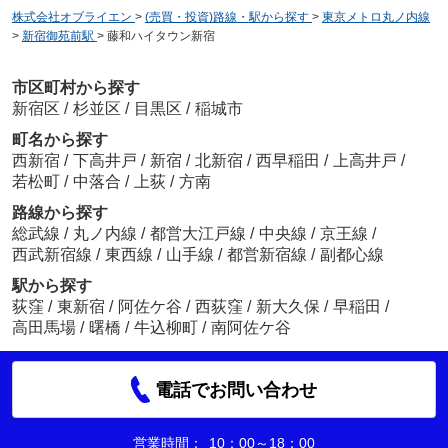
株式会社オブライエン
>
(売買・投資)路線・駅から探す
>
東京メトロ丸ノ内線
>
新宿御苑前駅
>
藤和ハイタウン新宿
市区町村から探す
新宿区
/
杉並区
/
目黒区
/
稲城市
町名から探す
西新宿
/
下高井戸
/
新宿
/
北新宿
/
西早稲田
/
上高井戸
/
若松町
/
中落合
/
上荻
/
方南
路線から探す
総武線
/
丸ノ内線
/
都営大江戸線
/
中央線
/
京王線
/
西武新宿線
/
東西線
/
山手線
/
都営新宿線
/
副都心線
駅から探す
荻窪
/
東新宿
/
阿佐ケ谷
/
西荻窪
/
新大久保
/
早稲田
/
高田馬場
/
曙橋
/
牛込柳町
/
南阿佐ケ谷
電話でお問い合わせ
営業時間：
10：00～18：00