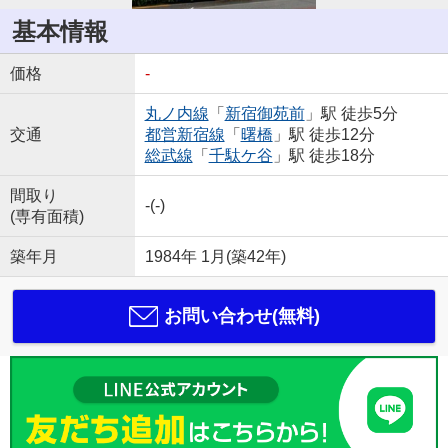
基本情報
価格
-
丸ノ内線
「
新宿御苑前
」駅 徒歩5分
交通
都営新宿線
「
曙橋
」駅 徒歩12分
総武線
「
千駄ケ谷
」駅 徒歩18分
間取り
-(-)
(専有面積)
築年月
1984年 1月(築42年)
お問い合わせ(無料)