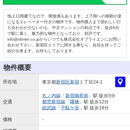
地上11階建てなので、開放感もあります。上下階への移動が楽
になるエレベーター付きの物件です。物件購入まで煩わしい打
ち合わせが少ないのも、中古マンションの利点です。徒歩5分
で駅に着く、魅力的な物件となっており、好評です。
info@obrien.co.jpからいつでも株式会社オブライエンにお問い
合わせ下さい。新宿区エリアに関する事なら、自信を持ってご
紹介出来ます。お待ちしております。
物件概要
所在地
東京都
新宿区
新宿
１丁目24-1
丸ノ内線
「
新宿御苑前
」駅 徒歩5分
交通
都営新宿線
「
曙橋
」駅 徒歩12分
総武線
「
千駄ケ谷
」駅 徒歩18分
価格
-