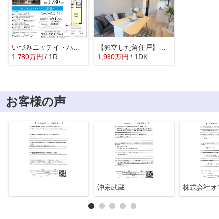
いづみニッテイ・ハイツ北新宿
【独立した角住戸】シャンブル目白
1,780
万
円
/ 1R
1,980
万
円
/ 1DK
お客様の声
沖宗武蔵