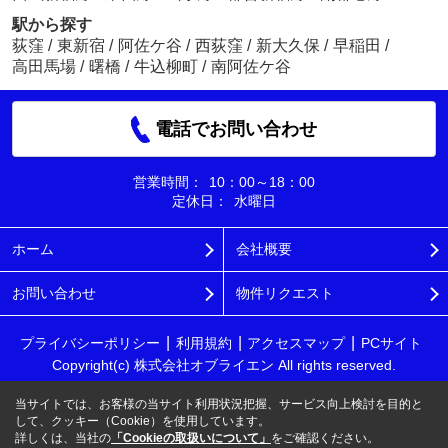
駅から探す
荻窪
/
東新宿
/
阿佐ケ谷
/
西荻窪
/
新大久保
/
早稲田
/
高田馬場
/
曙橋
/
牛込柳町
/
南阿佐ケ谷
電話でお問い合わせ
営業時間：
10：00～18：00
定休日：
水曜日
ホーム
会社概要
お問い合わせ
物件リクエスト
プライバシーポリシー
利用規約
アクセスマップ
PCサイト
Copyright(c) 株式会社オブライエン All rights reserved.
当サイトでは、お客様の当サイト利用状況把握、サービス向上検討を目的と
して、クッキー（Cookie）を使用しています。
詳しくは、当社の
「Cookieの取扱いについて」
をご確認ください。