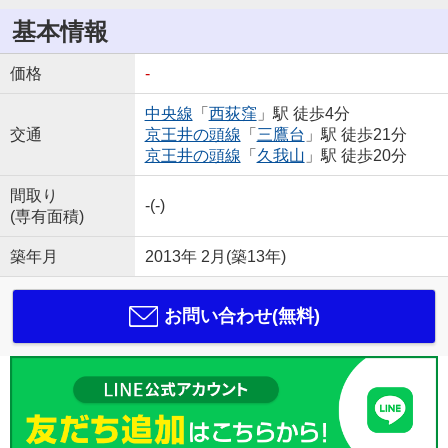
基本情報
価格
-
中央線
「
西荻窪
」駅 徒歩4分
交通
京王井の頭線
「
三鷹台
」駅 徒歩21分
京王井の頭線
「
久我山
」駅 徒歩20分
間取り
-(-)
(専有面積)
築年月
2013年 2月(築13年)
お問い合わせ(無料)