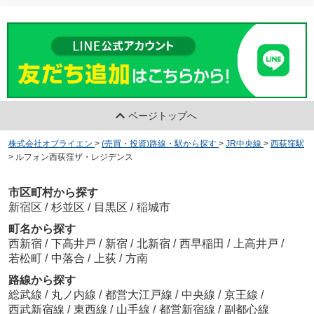
ページトップへ
株式会社オブライエン
>
(売買・投資)路線・駅から探す
>
JR中央線
>
西荻窪駅
>
ルフォン西荻窪ザ・レジデンス
市区町村から探す
新宿区
/
杉並区
/
目黒区
/
稲城市
町名から探す
西新宿
/
下高井戸
/
新宿
/
北新宿
/
西早稲田
/
上高井戸
/
若松町
/
中落合
/
上荻
/
方南
路線から探す
総武線
/
丸ノ内線
/
都営大江戸線
/
中央線
/
京王線
/
西武新宿線
/
東西線
/
山手線
/
都営新宿線
/
副都心線