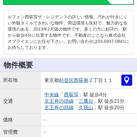
ルフォン西荻窪ザ・レジデンスの詳しい情報。汚れが付きにく
い外観タイルできれいな物件。周辺環境も良好で、魅力的な住
環境のある、2013年2月築の物件です。多くの方に好評の、駅
から徒歩4分に位置する物件です。不動産のことなら株式会社
オブライエンにお任せ下さい。お問い合わせは03-5937-0841に
お待ちしております。
物件概要
所在地
東京都
杉並区
西荻南
２丁目１１
中央線
「
西荻窪
」駅 徒歩4分
交通
京王井の頭線
「
三鷹台
」駅 徒歩21分
京王井の頭線
「
久我山
」駅 徒歩20分
価格
-
管理費
-