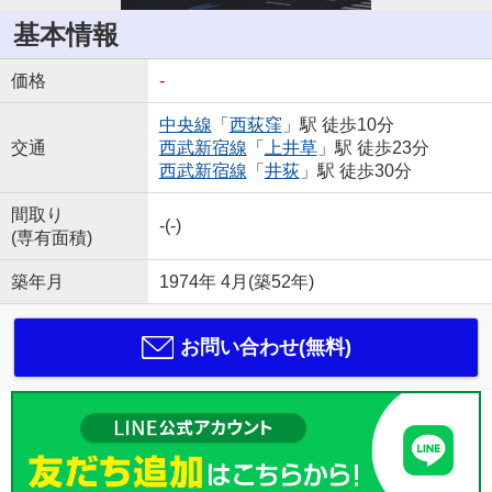
基本情報
価格
-
中央線
「
西荻窪
」駅 徒歩10分
交通
西武新宿線
「
上井草
」駅 徒歩23分
西武新宿線
「
井荻
」駅 徒歩30分
間取り
-(-)
(専有面積)
築年月
1974年 4月(築52年)
お問い合わせ(無料)