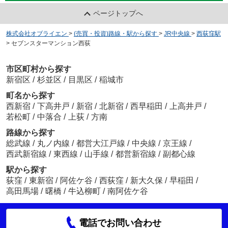
ページトップへ
株式会社オブライエン
>
(売買・投資)路線・駅から探す
>
JR中央線
>
西荻窪駅
>
セブンスターマンション西荻
市区町村から探す
新宿区
/
杉並区
/
目黒区
/
稲城市
町名から探す
西新宿
/
下高井戸
/
新宿
/
北新宿
/
西早稲田
/
上高井戸
/
若松町
/
中落合
/
上荻
/
方南
路線から探す
総武線
/
丸ノ内線
/
都営大江戸線
/
中央線
/
京王線
/
西武新宿線
/
東西線
/
山手線
/
都営新宿線
/
副都心線
駅から探す
荻窪
/
東新宿
/
阿佐ケ谷
/
西荻窪
/
新大久保
/
早稲田
/
高田馬場
/
曙橋
/
牛込柳町
/
南阿佐ケ谷
電話でお問い合わせ