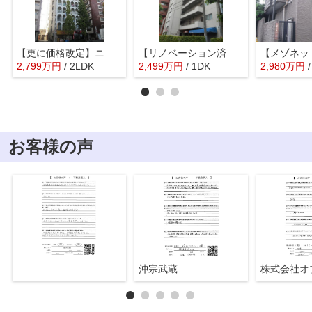
【更に価格改定】ニュー高円寺コーポラス
【リノベーション済】マンション方南町3階部分
2,799
万
円
/ 2LDK
2,499
万
円
/ 1DK
2,980
万
円
お客様の声
沖宗武蔵