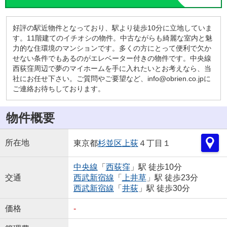
好評の駅近物件となっており、駅より徒歩10分に立地していま
す。11階建てのイチオシの物件。中古ながらも綺麗な室内と魅
力的な住環境のマンションです。多くの方にとって便利で欠か
せない条件でもあるのがエレベーター付きの物件です。中央線
西荻窪周辺で夢のマイホームを手に入れたいとお考えなら、当
社にお任せ下さい。ご質問やご要望など、info@obrien.co.jpに
ご連絡お待ちしております。
物件概要
所在地
東京都
杉並区
上荻
４丁目１
中央線
「
西荻窪
」駅 徒歩10分
交通
西武新宿線
「
上井草
」駅 徒歩23分
西武新宿線
「
井荻
」駅 徒歩30分
価格
-