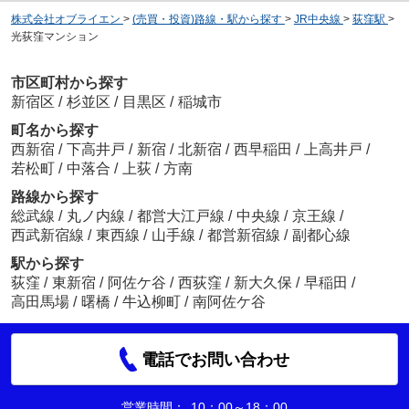
株式会社オブライエン
>
(売買・投資)路線・駅から探す
>
JR中央線
>
荻窪駅
>
光荻窪マンション
市区町村から探す
新宿区
/
杉並区
/
目黒区
/
稲城市
町名から探す
西新宿
/
下高井戸
/
新宿
/
北新宿
/
西早稲田
/
上高井戸
/
若松町
/
中落合
/
上荻
/
方南
路線から探す
総武線
/
丸ノ内線
/
都営大江戸線
/
中央線
/
京王線
/
西武新宿線
/
東西線
/
山手線
/
都営新宿線
/
副都心線
駅から探す
荻窪
/
東新宿
/
阿佐ケ谷
/
西荻窪
/
新大久保
/
早稲田
/
高田馬場
/
曙橋
/
牛込柳町
/
南阿佐ケ谷
電話でお問い合わせ
営業時間：
10：00～18：00