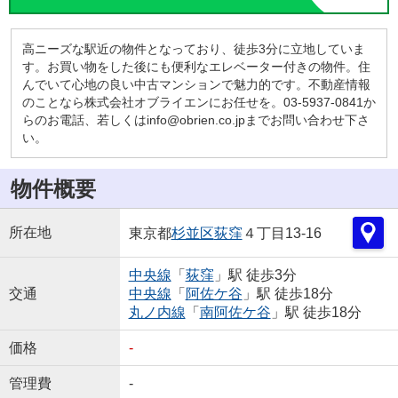
高ニーズな駅近の物件となっており、徒歩3分に立地していま
す。お買い物をした後にも便利なエレベーター付きの物件。住
んでいて心地の良い中古マンションで魅力的です。不動産情報
のことなら株式会社オブライエンにお任せを。03-5937-0841か
らのお電話、若しくはinfo@obrien.co.jpまでお問い合わせ下さ
い。
物件概要
所在地
東京都
杉並区
荻窪
４丁目13-16
中央線
「
荻窪
」駅 徒歩3分
交通
中央線
「
阿佐ケ谷
」駅 徒歩18分
丸ノ内線
「
南阿佐ケ谷
」駅 徒歩18分
価格
-
管理費
-