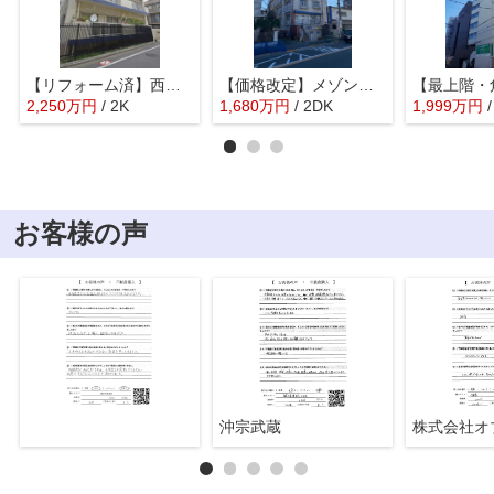
【リフォーム済】西荻第二ローヤルコーポ
【価格改定】メゾンボア杉並
2,250
万
円
/ 2K
1,680
万
円
/ 2DK
1,999
万
円
お客様の声
沖宗武蔵