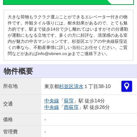
大きな荷物もラクラク運ぶことができるエレベーター付きの物
件です。外観タイル張りには、耐水効果があるので、とても魅
力的です。駅まで徒歩14分で少し離れてはいますがその分通勤
が運動にもなる立地です。多くの方に好評な、清潔感のある室
内が魅力の中古マンションです。杉並区エリアの中央線荻窪近
くの事なら、不動産事情に詳しい当社にお任せください。ご質
問などがあればinfo@obrien.co.jpまでご連絡下さい。
物件概要
所在地
東京都
杉並区
清水
１丁目38-10
中央線
「
荻窪
」駅 徒歩14分
交通
中央線
「
西荻窪
」駅 徒歩26分
価格
-
管理費
-