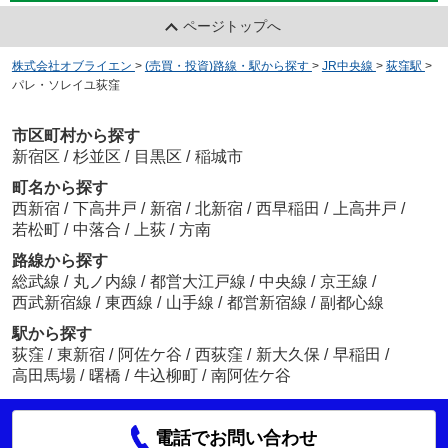
ページトップへ
株式会社オブライエン
>
(売買・投資)路線・駅から探す
>
JR中央線
>
荻窪駅
>
パレ・ソレイユ荻窪
市区町村から探す
新宿区
/
杉並区
/
目黒区
/
稲城市
町名から探す
西新宿
/
下高井戸
/
新宿
/
北新宿
/
西早稲田
/
上高井戸
/
若松町
/
中落合
/
上荻
/
方南
路線から探す
総武線
/
丸ノ内線
/
都営大江戸線
/
中央線
/
京王線
/
西武新宿線
/
東西線
/
山手線
/
都営新宿線
/
副都心線
駅から探す
荻窪
/
東新宿
/
阿佐ケ谷
/
西荻窪
/
新大久保
/
早稲田
/
高田馬場
/
曙橋
/
牛込柳町
/
南阿佐ケ谷
電話でお問い合わせ