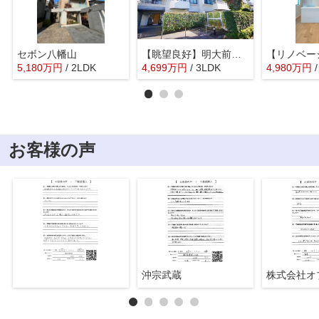
セボン八幡山
【眺望良好】明大前パークホームズ
5,180
万
円
/ 2LDK
4,699
万
円
/ 3LDK
4,980
万
円
お客様の声
沖宗武蔵