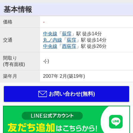
基本情報
価格
-
中央線
「
荻窪
」駅 徒歩14分
交通
丸ノ内線
「
荻窪
」駅 徒歩14分
中央線
「
西荻窪
」駅 徒歩26分
間取り
-(-)
(専有面積)
築年月
2007年 2月(築19年)
お問い合わせ(無料)