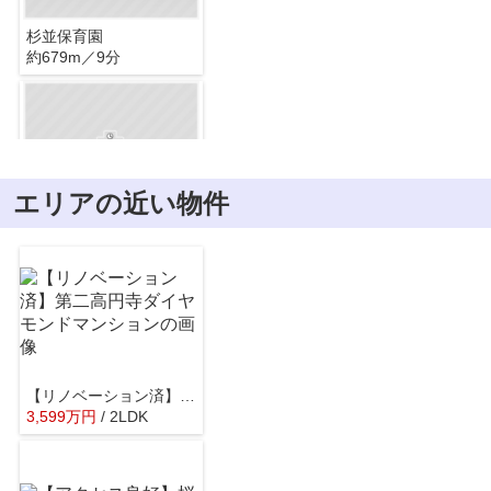
杉並保育園
約679m／9分
エリアの近い物件
杉並区立杉並第七小学校
約845m／11分
【リノベーション済】第二高円寺ダイヤモンドマンション
3,599
万
円
/ 2LDK
東京都立杉並高校
約802m／11分