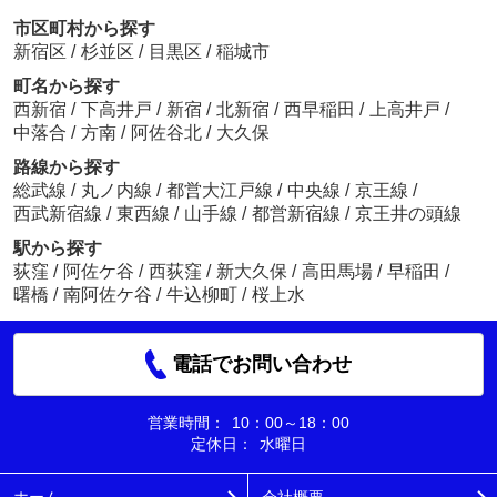
市区町村から探す
新宿区
/
杉並区
/
目黒区
/
稲城市
町名から探す
西新宿
/
下高井戸
/
新宿
/
北新宿
/
西早稲田
/
上高井戸
/
阿佐谷南三郵便局
中落合
/
方南
/
阿佐谷北
/
大久保
約1077m／14分
沖宗武蔵
路線から探す
総武線
/
丸ノ内線
/
都営大江戸線
/
中央線
/
京王線
/
西武新宿線
/
東西線
/
山手線
/
都営新宿線
/
京王井の頭線
駅から探す
荻窪
/
阿佐ケ谷
/
西荻窪
/
新大久保
/
高田馬場
/
早稲田
/
曙橋
/
南阿佐ケ谷
/
牛込柳町
/
桜上水
杉並区立成田図書館
約660m／9分
電話でお問い合わせ
営業時間：
10：00～18：00
定休日：
水曜日
ホーム
会社概要