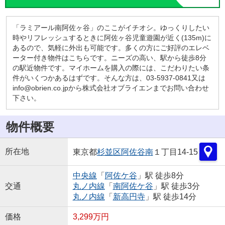
「ラミアール南阿佐ヶ谷」のここがイチオシ。ゆっくりしたい
時やリフレッシュするときに阿佐ヶ谷児童遊園が近く(135m)に
あるので、気軽に外出も可能です。多くの方にご好評のエレベ
ーター付き物件はこちらです。ニーズの高い、駅から徒歩8分
の駅近物件です。マイホームを購入の際には、こだわりたい条
件がいくつかあるはずです。そんな方は、03-5937-0841又は
info@obrien.co.jpから株式会社オブライエンまでお問い合わせ
下さい。
物件概要
所在地
東京都
杉並区
阿佐谷南
１丁目14-15
中央線
「
阿佐ケ谷
」駅 徒歩8分
交通
丸ノ内線
「
南阿佐ケ谷
」駅 徒歩3分
丸ノ内線
「
新高円寺
」駅 徒歩14分
価格
3,299万円