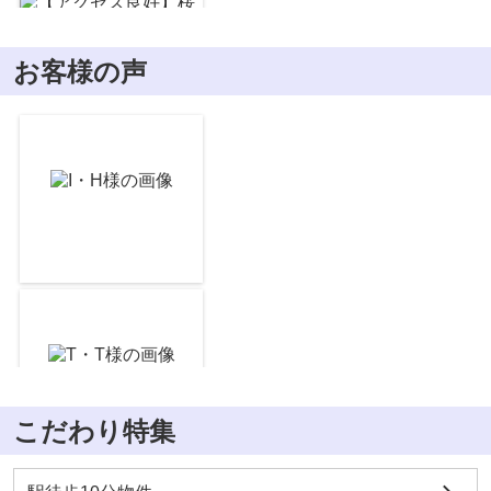
お客様の声
【アクセス良好】桜上水マンション
3,780
万
円
/ 3LDK
私立文化学園大学杉並高校
約1138m／15分
【眺望良好】ピース荻窪
2,999
万
円
/ 2LDK
梅里中央公園
約637m／8分
こだわり特集
沖宗武蔵
【最上階・角部屋】レクシオシティー荻窪