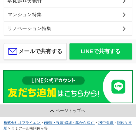
駅徒歩10分物件
3,550
万
円
/ 1LDK
セブンイレブン 杉並成田東4丁目店
約290m／4分
マンション特集
リノベーション特集
株式会社オブライエン
メールで共有する
LINEで共有する
川口動物病院
約1069m／14分
株式会社オブライエン
ページトップへ
西京信用金庫阿佐谷支店
約741m／10分
株式会社オブライエン
>
(売買・投資)路線・駅から探す
>
JR中央線
>
阿佐ケ谷
駅
>
ラミアール南阿佐ヶ谷
沖宗武蔵