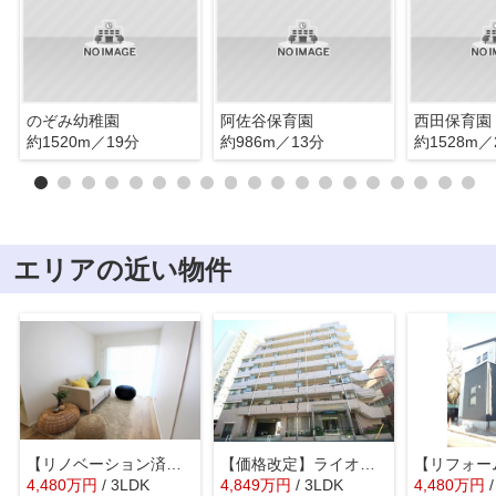
のぞみ幼稚園
阿佐谷保育園
西田保育園
約1520m／19分
約986m／13分
約1528m／
エリアの近い物件
【リノベーション済】西荻窪永谷マンション
【価格改定】ライオンズマンション高井戸南
4,480
万
円
/ 3LDK
4,849
万
円
/ 3LDK
4,480
万
円