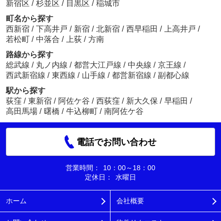
新宿区
/
杉並区
/
目黒区
/
稲城市
町名から探す
西新宿
/
下高井戸
/
新宿
/
北新宿
/
西早稲田
/
上高井戸
/
若松町
/
中落合
/
上荻
/
方南
路線から探す
総武線
/
丸ノ内線
/
都営大江戸線
/
中央線
/
京王線
/
西武新宿線
/
東西線
/
山手線
/
都営新宿線
/
副都心線
駅から探す
荻窪
/
東新宿
/
阿佐ケ谷
/
西荻窪
/
新大久保
/
早稲田
/
高田馬場
/
曙橋
/
牛込柳町
/
南阿佐ケ谷
電話でお問い合わせ
営業時間：
10：00～18：00
定休日：
水曜日
ホーム
会社概要