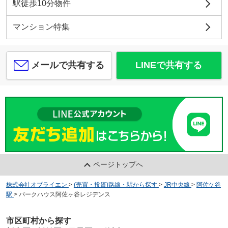
駅徒歩10分物件
マンション特集
メールで共有する
LINEで共有する
ページトップへ
株式会社オブライエン
>
(売買・投資)路線・駅から探す
>
JR中央線
>
阿佐ケ谷
駅
>
パークハウス阿佐ヶ谷レジデンス
市区町村から探す