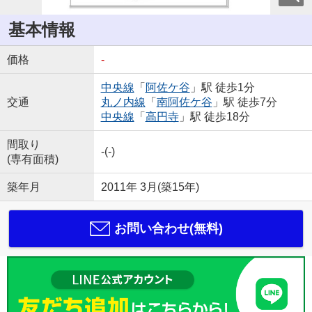
基本情報
価格
-
中央線
「
阿佐ケ谷
」駅 徒歩1分
交通
丸ノ内線
「
南阿佐ケ谷
」駅 徒歩7分
中央線
「
高円寺
」駅 徒歩18分
間取り
-(-)
(専有面積)
築年月
2011年 3月(築15年)
お問い合わせ(無料)