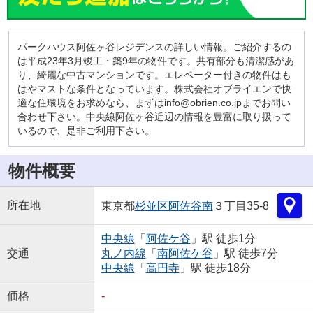
パークハウス阿佐ヶ谷レジデンスの詳しい情報。ご紹介するの
は平成23年3月竣工・築9年の物件です。共有部分も清潔感があ
り、綺麗な中古マンションです。エレベーター付きの物件はも
はやマストな条件となっています。株式会社オブライエンで快
適な住環境をお求めなら、まずはinfo@obrien.co.jpまでお問い
合わせ下さい。中央線阿佐ヶ谷近辺の情報を豊富に取り扱って
いるので、是非ご利用下さい。
物件概要
所在地
東京都
杉並区
阿佐谷南
３丁目35-8
中央線
「
阿佐ケ谷
」駅 徒歩1分
交通
丸ノ内線
「
南阿佐ケ谷
」駅 徒歩7分
中央線
「
高円寺
」駅 徒歩18分
価格
-