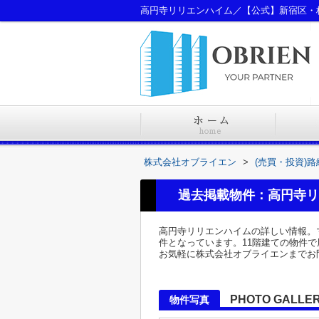
高円寺リリエンハイム／【公式】新宿区・
株式会社オブライエン
>
(売買・投資)
過去掲載物件：高円寺リ
高円寺リリエンハイムの詳しい情報。
件となっています。11階建ての物件で周辺環
お気軽に株式会社オブライエンまでお
PHOTO GALLE
物件写真