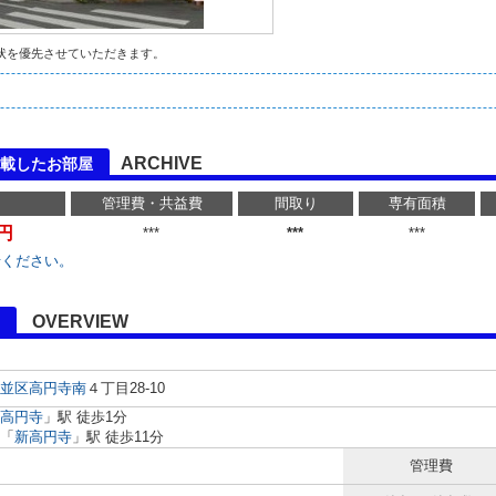
状を優先させていただきます。
ARCHIVE
載したお部屋
管理費・共益費
間取り
専有面積
万円
***
***
***
せください。
OVERVIEW
並区
高円寺南
４丁目28-10
高円寺
」駅 徒歩1分
「
新高円寺
」駅 徒歩11分
管理費