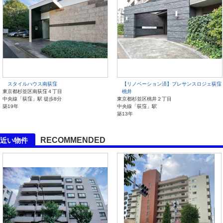
スタイルハウス南荻窪
【リノベーション済】プレサンスロジェ荻窪
東京都杉並区南荻窪４丁目
桃井
中央線「荻窪」駅 徒歩8分
東京都杉並区桃井２丁目
築19年
中央線「荻窪」駅
築13年
RECOMMENDED
近い物件