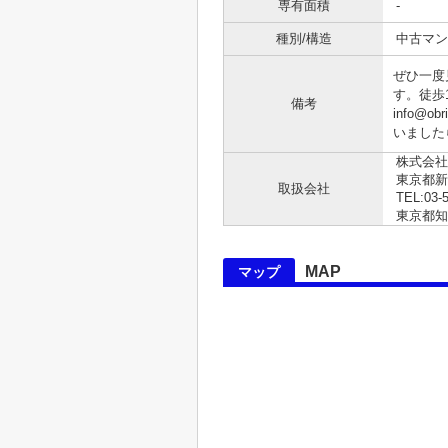
専有面積
-
種別/構造
中古マン
ぜひ一度
す。徒歩
備考
info
いました
株式会社
東京都
取扱会社
TEL:03-
東京都知事 
MAP
マップ