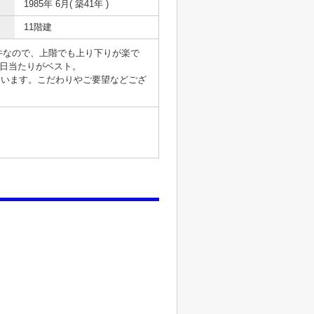
1985年 6月( 築41年 )
11階建
件なので、上階でも上り下りが楽で
ら日当たりがベスト。
介いたいます。こだわりやご要望などござ