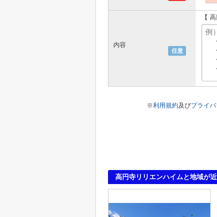
【 
内容
任意
※
利用規約
及び
プライバ
高円寺リリエンハイムと地域が近