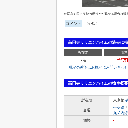
※写真や図と実際の現状とが異なる場合は現
コメント
【外観】
高円寺リリエンハイムの過去に掲
所在階
価格
***
7階
現況の確認はお気軽にお問い合わ
高円寺リリエンハイムの物件概要
所在地
東京都
杉
中央線
「
交通
丸ノ内線
価格
-