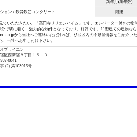
築年月(築年数)
ション / 鉄骨鉄筋コンクリート
階建
見ていただきたい、「高円寺リリエンハイム」です。エレベーター付きの物
1分で駅に着く、魅力的な物件となっており、好評です。11階建ての建物な
@obrien.co.jpから当社へご連絡いただければ、杉並区内の不動産情報をご紹
ら、当社へお申し付け下さい。
オブライエン
新宿区西新宿８丁目１５－３
5937-0841
(2) 第103916号