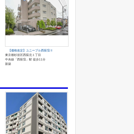
【価格改定】ユニーブル西荻窪Ⅱ
東京都杉並区西荻北１丁目
中央線「西荻窪」駅 徒歩11分
新築