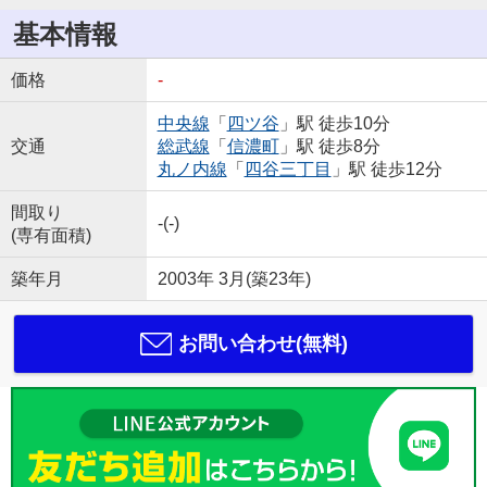
基本情報
価格
-
中央線
「
四ツ谷
」駅 徒歩10分
交通
総武線
「
信濃町
」駅 徒歩8分
丸ノ内線
「
四谷三丁目
」駅 徒歩12分
間取り
-(-)
(専有面積)
築年月
2003年 3月(築23年)
お問い合わせ(無料)