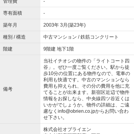
管理費
-
専有面積
-
築年月
2003年 3月(築23年)
種別 / 構造
中古マンション / 鉄筋コンクリート
階建
9階建 地下1階
当社イチオシの物件の「ライトコート四
谷」。ぜひ一度ご覧ください。駅から徒
歩10分の位置にある物件なので、電車の
利用も快適です。中古のマンションなら
費用も抑えられ、その分の費用を他に充
備考
てることが出来ます。新宿区近辺で物件
情報をお探しなら、中央線四ツ谷近くは
いかがでしょうか。物件の詳細は、ご遠
慮なくinfo@obrien.co.jpからお問い合わ
せ下さい。
株式会社オブライエン