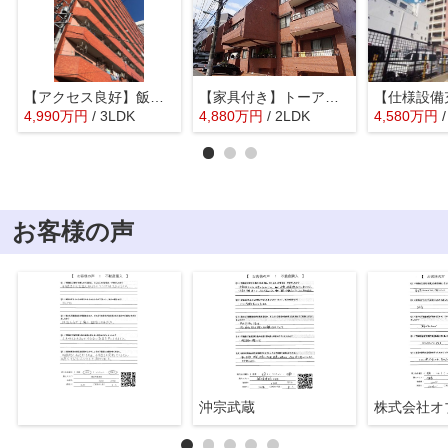
【アクセス良好】飯田橋第1パークファミリア
【家具付き】トーア余丁町マンション
4,990
万
円
/ 3LDK
4,880
万
円
/ 2LDK
4,580
万
円
お客様の声
沖宗武蔵