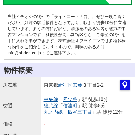
当社イチオシの物件の「ライトコート四谷」。ぜひ一度ご覧く
ださい。好評の駅近物件となっており、駅より徒歩10分に立地
しています。多くの方に好評な、清潔感のある室内が魅力の中
古マンションです。利便性が高い新宿区なら、ご希望の物件を
手に入れる事ができます。株式会社オブライエンでは多種多様
な物件をご紹介しておりますので、興味のある方は
info@obrien.co.jpまでご連絡下さい。
物件概要
所在地
東京都
新宿区
若葉
３丁目2-2
中央線
「
四ツ谷
」駅 徒歩10分
交通
総武線
「
信濃町
」駅 徒歩8分
丸ノ内線
「
四谷三丁目
」駅 徒歩12分
価格
-