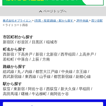
ページトップへ
株式会社オブライエン
>
(売買・投資)路線・駅から探す
>
JR中央線
>
四ツ谷駅
>
ライトコート四谷
市区町村から探す
新宿区
/
杉並区
/
目黒区
/
稲城市
町名から探す
西新宿
/
下高井戸
/
新宿
/
北新宿
/
西早稲田
/
上高井戸
/
若松町
/
中落合
/
上荻
/
方南
路線から探す
総武線
/
丸ノ内線
/
都営大江戸線
/
中央線
/
京王線
/
西武新宿線
/
東西線
/
山手線
/
都営新宿線
/
副都心線
駅から探す
荻窪
/
東新宿
/
阿佐ケ谷
/
西荻窪
/
新大久保
/
早稲田
/
高田馬場
/
曙橋
/
牛込柳町
/
南阿佐ケ谷