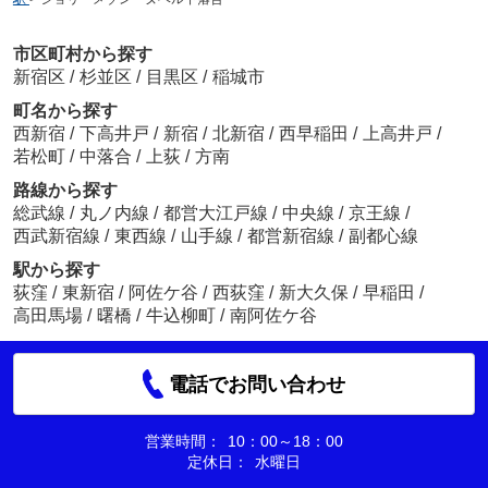
市区町村から探す
新宿区
/
杉並区
/
目黒区
/
稲城市
町名から探す
西新宿
/
下高井戸
/
新宿
/
北新宿
/
西早稲田
/
上高井戸
/
若松町
/
中落合
/
上荻
/
方南
路線から探す
総武線
/
丸ノ内線
/
都営大江戸線
/
中央線
/
京王線
/
西武新宿線
/
東西線
/
山手線
/
都営新宿線
/
副都心線
駅から探す
荻窪
/
東新宿
/
阿佐ケ谷
/
西荻窪
/
新大久保
/
早稲田
/
高田馬場
/
曙橋
/
牛込柳町
/
南阿佐ケ谷
電話でお問い合わせ
営業時間：
10：00～18：00
定休日：
水曜日