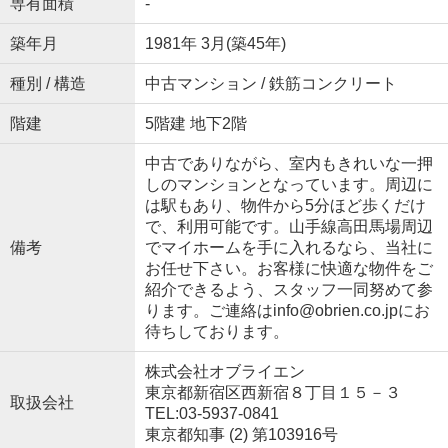
専有面積
-
築年月
1981年 3月(築45年)
種別 / 構造
中古マンション / 鉄筋コンクリート
階建
5階建 地下2階
中古でありながら、室内もきれいな一押
しのマンションとなっています。周辺に
は駅もあり、物件から5分ほど歩くだけ
で、利用可能です。山手線高田馬場周辺
備考
でマイホームを手に入れるなら、当社に
お任せ下さい。お客様に快適な物件をご
紹介できるよう、スタッフ一同努めて参
ります。ご連絡はinfo@obrien.co.jpにお
待ちしております。
株式会社オブライエン
東京都新宿区西新宿８丁目１５－３
取扱会社
TEL:03-5937-0841
東京都知事 (2) 第103916号