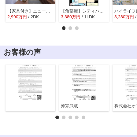
【家具付き】ニューハイム坂町
【角部屋】シティハウス西大久保
ハイライフ
2,990
万
円
/ 2DK
3,380
万
円
/ 1LDK
3,280
万
円
お客様の声
沖宗武蔵