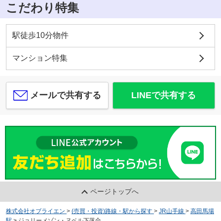
こだわり特集
駅徒歩10分物件
マンション特集
メールで共有する
LINEで共有する
ページトップへ
株式会社オブライエン
>
(売買・投資)路線・駅から探す
>
JR山手線
>
高田馬場
駅
>
ジョリーメゾン・ヌベル下落合