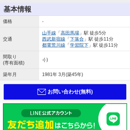
基本情報
価格
-
山手線
「
高田馬場
」駅 徒歩5分
交通
西武新宿線
「
下落合
」駅 徒歩11分
都電荒川線
「
学習院下
」駅 徒歩11分
間取り
-(-)
(専有面積)
築年月
1981年 3月(築45年)
お問い合わせ(無料)