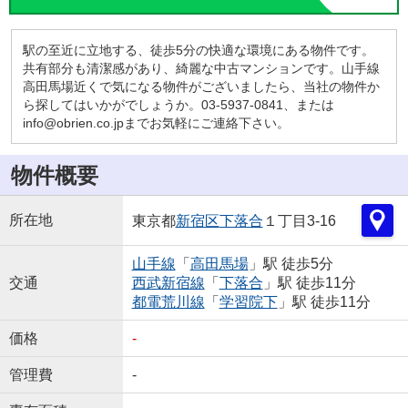
駅の至近に立地する、徒歩5分の快適な環境にある物件です。
共有部分も清潔感があり、綺麗な中古マンションです。山手線
高田馬場近くで気になる物件がございましたら、当社の物件か
ら探してはいかがでしょうか。03-5937-0841、または
info@obrien.co.jpまでお気軽にご連絡下さい。
物件概要
所在地
東京都
新宿区
下落合
１丁目3-16
山手線
「
高田馬場
」駅 徒歩5分
交通
西武新宿線
「
下落合
」駅 徒歩11分
都電荒川線
「
学習院下
」駅 徒歩11分
価格
-
管理費
-