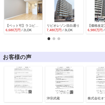
【ペット可】ラコピエ四谷三丁目
リビオレゾン目白通り
6,680
万
円
/ 2LDK
7,480
万
円
/ 3LDK
6,980
万
円
お客様の声
沖宗武蔵