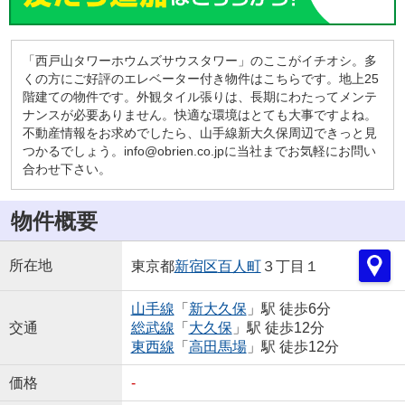
「西戸山タワーホウムズサウスタワー」のここがイチオシ。多
くの方にご好評のエレベーター付き物件はこちらです。地上25
階建ての物件です。外観タイル張りは、長期にわたってメンテ
ナンスが必要ありません。快適な環境はとても大事ですよね。
不動産情報をお求めでしたら、山手線新大久保周辺できっと見
つかるでしょう。info@obrien.co.jpに当社までお気軽にお問い
合わせ下さい。
物件概要
所在地
東京都
新宿区
百人町
３丁目１
山手線
「
新大久保
」駅 徒歩6分
交通
総武線
「
大久保
」駅 徒歩12分
東西線
「
高田馬場
」駅 徒歩12分
価格
-