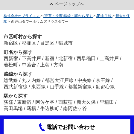
ページトップへ
株式会社オブライエン
>
(売買・投資)路線・駅から探す
>
JR山手線
>
新大久保
駅
>
西戸山タワーホウムズサウスタワー
市区町村から探す
新宿区
/
杉並区
/
目黒区
/
稲城市
町名から探す
西新宿
/
下高井戸
/
新宿
/
北新宿
/
西早稲田
/
上高井戸
/
若松町
/
中落合
/
上荻
/
方南
路線から探す
総武線
/
丸ノ内線
/
都営大江戸線
/
中央線
/
京王線
/
西武新宿線
/
東西線
/
山手線
/
都営新宿線
/
副都心線
駅から探す
荻窪
/
東新宿
/
阿佐ケ谷
/
西荻窪
/
新大久保
/
早稲田
/
高田馬場
/
曙橋
/
牛込柳町
/
南阿佐ケ谷
電話でお問い合わせ