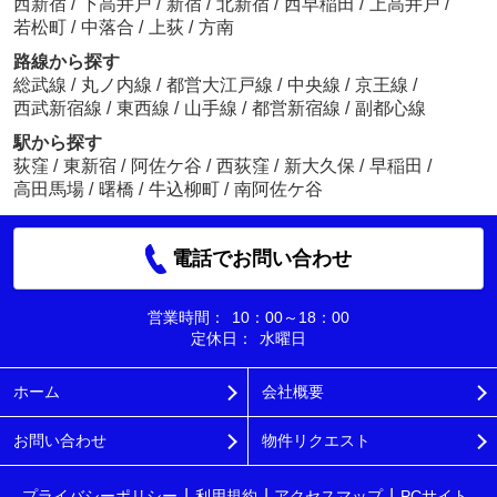
西新宿
/
下高井戸
/
新宿
/
北新宿
/
西早稲田
/
上高井戸
/
若松町
/
中落合
/
上荻
/
方南
路線から探す
総武線
/
丸ノ内線
/
都営大江戸線
/
中央線
/
京王線
/
西武新宿線
/
東西線
/
山手線
/
都営新宿線
/
副都心線
駅から探す
荻窪
/
東新宿
/
阿佐ケ谷
/
西荻窪
/
新大久保
/
早稲田
/
高田馬場
/
曙橋
/
牛込柳町
/
南阿佐ケ谷
電話でお問い合わせ
営業時間：
10：00～18：00
定休日：
水曜日
ホーム
会社概要
お問い合わせ
物件リクエスト
プライバシーポリシー
利用規約
アクセスマップ
PCサイト