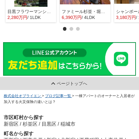
目黒フラワーマンション 11階部分
ファミール杉並・堀ノ内ガーデンテラス
2,280万円
/ 1LDK
6,390万円
/ 4LDK
3,180万円
/ 
ページトップへ
株式会社オブライエン
>
ブログ記事一覧
>
一棟アパートのオーナーと入居者が
加入する火災保険の違いとは？
市区町村から探す
新宿区
/
杉並区
/
目黒区
/
稲城市
町名から探す