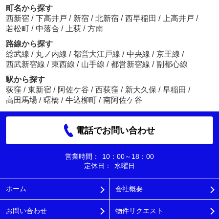
町名から探す
西新宿
/
下高井戸
/
新宿
/
北新宿
/
西早稲田
/
上高井戸
/
若松町
/
中落合
/
上荻
/
方南
路線から探す
総武線
/
丸ノ内線
/
都営大江戸線
/
中央線
/
京王線
/
西武新宿線
/
東西線
/
山手線
/
都営新宿線
/
副都心線
駅から探す
荻窪
/
東新宿
/
阿佐ケ谷
/
西荻窪
/
新大久保
/
早稲田
/
高田馬場
/
曙橋
/
牛込柳町
/
南阿佐ケ谷
電話でお問い合わせ
営業時間：
10：00～18：00
定休日：
水曜日
ホーム
会社概要
お問い合わせ
物件リクエスト