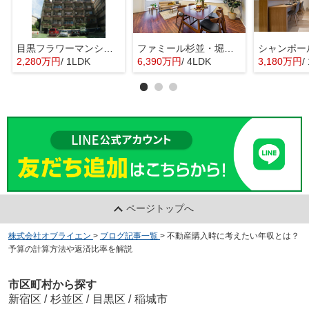
目黒フラワーマンション 11階部分
ファミール杉並・堀ノ内ガーデンテラス
2,280万円
/ 1LDK
6,390万円
/ 4LDK
3,180万円
/ 
ページトップへ
株式会社オブライエン
>
ブログ記事一覧
>
不動産購入時に考えたい年収とは？
予算の計算方法や返済比率を解説
市区町村から探す
新宿区
/
杉並区
/
目黒区
/
稲城市