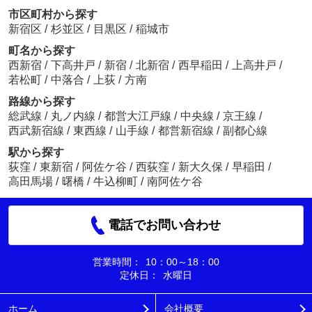
市区町村から探す
新宿区
/
杉並区
/
目黒区
/
稲城市
町名から探す
西新宿
/
下高井戸
/
新宿
/
北新宿
/
西早稲田
/
上高井戸
/
若松町
/
中落合
/
上荻
/
方南
路線から探す
総武線
/
丸ノ内線
/
都営大江戸線
/
中央線
/
京王線
/
西武新宿線
/
東西線
/
山手線
/
都営新宿線
/
副都心線
駅から探す
荻窪
/
東新宿
/
阿佐ケ谷
/
西荻窪
/
新大久保
/
早稲田
/
高田馬場
/
曙橋
/
牛込柳町
/
南阿佐ケ谷
電話でお問い合わせ
営業時間：
10：00～18：00
定休日：
水曜日
ホーム
会社概要