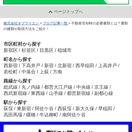
ページトップへ
株式会社オブライエン
>
ブログ記事一覧
>
不動産売却時の必要書類とは？書類
の種類や取得方法をご紹介！
市区町村から探す
新宿区
/
杉並区
/
目黒区
/
稲城市
町名から探す
西新宿
/
下高井戸
/
新宿
/
北新宿
/
西早稲田
/
上高井戸
/
若松町
/
中落合
/
上荻
/
方南
路線から探す
総武線
/
丸ノ内線
/
都営大江戸線
/
中央線
/
京王線
/
西武新宿線
/
東西線
/
山手線
/
都営新宿線
/
副都心線
駅から探す
荻窪
/
東新宿
/
阿佐ケ谷
/
西荻窪
/
新大久保
/
早稲田
/
高田馬場
/
曙橋
/
牛込柳町
/
南阿佐ケ谷