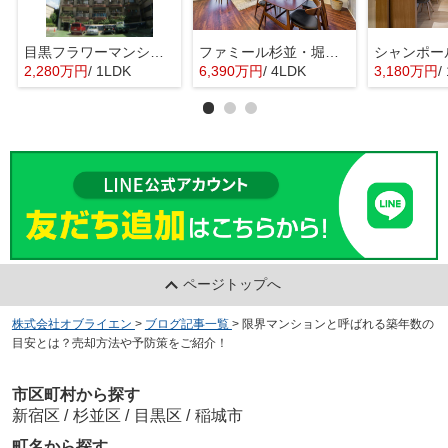
目黒フラワーマンション 11階部分
ファミール杉並・堀ノ内ガーデンテラス
2,280万円
/ 1LDK
6,390万円
/ 4LDK
3,180万円
/ 
ページトップへ
株式会社オブライエン
>
ブログ記事一覧
>
限界マンションと呼ばれる築年数の
目安とは？売却方法や予防策をご紹介！
市区町村から探す
新宿区
/
杉並区
/
目黒区
/
稲城市
町名から探す