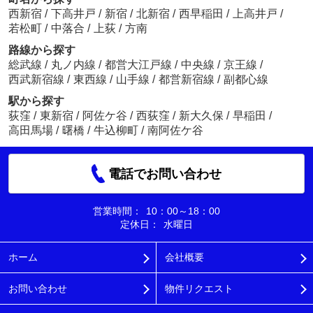
西新宿
/
下高井戸
/
新宿
/
北新宿
/
西早稲田
/
上高井戸
/
若松町
/
中落合
/
上荻
/
方南
路線から探す
総武線
/
丸ノ内線
/
都営大江戸線
/
中央線
/
京王線
/
西武新宿線
/
東西線
/
山手線
/
都営新宿線
/
副都心線
駅から探す
荻窪
/
東新宿
/
阿佐ケ谷
/
西荻窪
/
新大久保
/
早稲田
/
高田馬場
/
曙橋
/
牛込柳町
/
南阿佐ケ谷
電話でお問い合わせ
営業時間：
10：00～18：00
定休日：
水曜日
ホーム
会社概要
お問い合わせ
物件リクエスト