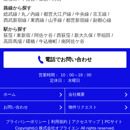
路線から探す
総武線
/
丸ノ内線
/
都営大江戸線
/
中央線
/
京王線
/
西武新宿線
/
東西線
/
山手線
/
都営新宿線
/
副都心線
駅から探す
荻窪
/
東新宿
/
阿佐ケ谷
/
西荻窪
/
新大久保
/
早稲田
/
高田馬場
/
曙橋
/
牛込柳町
/
南阿佐ケ谷
電話でお問い合わせ
営業時間：
10：00～18：00
定休日：
水曜日
ホーム
会社概要
お問い合わせ
物件リクエスト
プライバシーポリシー
利用規約
アクセスマップ
PCサイト
Copyright(c) 株式会社オブライエン All rights reserved.