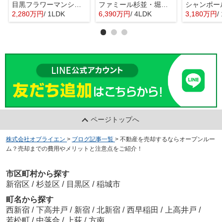
目黒フラワーマンション 11階部分
ファミール杉並・堀ノ内ガーデンテラス
2,280万円
/ 1LDK
6,390万円
/ 4LDK
3,180万円
/ 
ページトップへ
株式会社オブライエン
>
ブログ記事一覧
>
不動産を売却するならオープンルー
ム？売却までの費用やメリットと注意点をご紹介！
市区町村から探す
新宿区
/
杉並区
/
目黒区
/
稲城市
町名から探す
西新宿
/
下高井戸
/
新宿
/
北新宿
/
西早稲田
/
上高井戸
/
若松町
/
中落合
/
上荻
/
方南