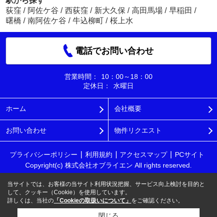
駅から探す
荻窪
/
阿佐ケ谷
/
西荻窪
/
新大久保
/
高田馬場
/
早稲田
/
曙橋
/
南阿佐ケ谷
/
牛込柳町
/
桜上水
電話でお問い合わせ
営業時間：
10：00～18：00
定休日：
水曜日
ホーム
会社概要
お問い合わせ
物件リクエスト
プライバシーポリシー
利用規約
アクセスマップ
PCサイト
Copyright(c) 株式会社オブライエン All rights reserved.
当サイトでは、お客様の当サイト利用状況把握、サービス向上検討を目的と
して、クッキー（Cookie）を使用しています。
詳しくは、当社の
「Cookieの取扱いについて」
をご確認ください。
閉じる