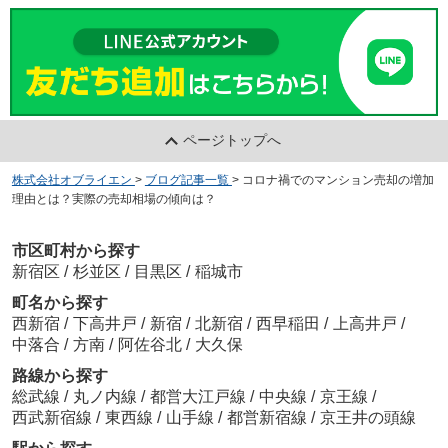
ページトップへ
株式会社オブライエン
>
ブログ記事一覧
>
コロナ禍でのマンション売却の増加
理由とは？実際の売却相場の傾向は？
市区町村から探す
新宿区
/
杉並区
/
目黒区
/
稲城市
町名から探す
西新宿
/
下高井戸
/
新宿
/
北新宿
/
西早稲田
/
上高井戸
/
中落合
/
方南
/
阿佐谷北
/
大久保
路線から探す
総武線
/
丸ノ内線
/
都営大江戸線
/
中央線
/
京王線
/
西武新宿線
/
東西線
/
山手線
/
都営新宿線
/
京王井の頭線